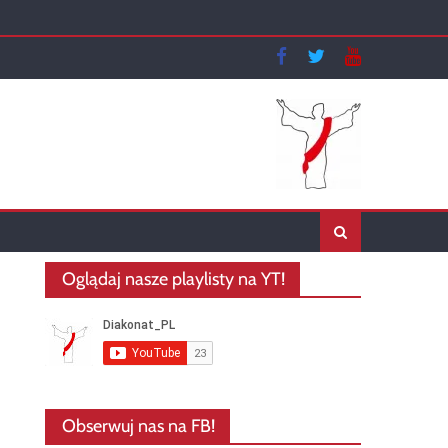
Oglądaj nasze playlisty na YT!
Obserwuj nas na FB!