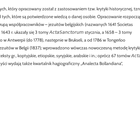
iętych, który opracowany został z zastosowaniem tzw. krytyki historycznej, tzn
 tych, które są potwierdzone wiedzą o danej osobie. Opracowanie rozpoczą
grupą współpracowników – jezuitów belgijskich (nazwanych 1641 Societas
 r. ukazały się 3 tomy 𝘈𝘤𝘵𝘢𝘚𝘢𝘯𝘤𝘵𝘰𝘳𝘶𝘮 stycznia, a 1658 – 3 tomy
 w Antwerpii (do 1778), następnie w Brukseli, a od 1786 w Tongerloo
 jezuitów w Belgii (1837); wprowadzono wówczas nowoczesną metodę krytyk
ty gr., koptyjskie, etiopskie, syryjskie, arabskie i in.; oprócz 67 tomów 𝘈𝘤𝘵
andyści wydają także kwartalnik hagiograficzny „Analecta Bollandiana”,