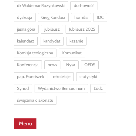
dk Waldemar Rozynkowski
duchowość
dyskusja
Greg Kandara
homilia
IDC
jasna góra
jubileusz
Jubileusz 2025
kalendarz
kandydat
kazanie
Komisja teologiczna
Komunikat
Konferencja
news
Nysa
OFDS
pap. Franciszek
rekolekcje
statystyki
Synod
Wydanictwo Bernardinum
Łódź
święcenia diakonatu
Menu