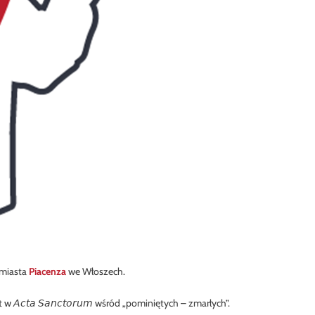
 miasta
Piacenza
we Włoszech.
𝘤𝘵𝘢 𝘚𝘢𝘯𝘤𝘵𝘰𝘳𝘶𝘮 wśród „pominiętych – zmarłych”.