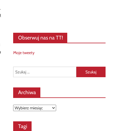
.
ł
Obserwuj nas na TT!
i

Moje tweety
Szukaj:
Archiwa
Archiwa
Tagi