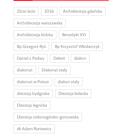
25cio lecie
2026
Archidiecezja gdańska
Archidiecezja warszawska
Archidiecezja łódzka
Benedykt XVI
Bp Grzegorz Ryś
Bp Krzysztof Włodarczyk
Daniel z Padwy
Dekret
diakon
diakonat
Diakonat stały
diakonat w Polsce
diakon stały
diecezja bydgoska
Diecezja kielecka
Diecezja legnicka
Diecezja zielonogórsko-gorzowska
dk Adam Runiewicz