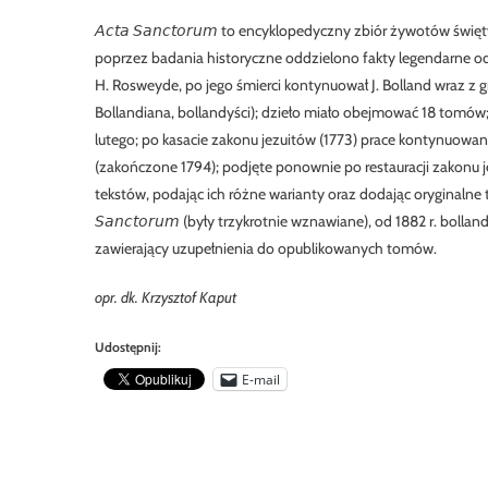
𝘈𝘤𝘵𝘢 𝘚𝘢𝘯𝘤𝘵𝘰𝘳𝘶𝘮 to encyklopedyczny zbiór żywotów św
poprzez badania historyczne oddzielono fakty legendarne od
H. Rosweyde, po jego śmierci kontynuował J. Bolland wraz z 
Bollandiana, bollandyści); dzieło miało obejmować 18 tomów; 1643
lutego; po kasacie zakonu jezuitów (1773) prace kontynuowano
(zakończone 1794); podjęte ponownie po restauracji zakonu
tekstów, podając ich różne warianty oraz dodając oryginalne teks
𝘚𝘢𝘯𝘤𝘵𝘰𝘳𝘶𝘮 (były trzykrotnie wznawiane), od 1882 r. boll
zawierający uzupełnienia do opublikowanych tomów.
opr. dk. Krzysztof Kaput
Udostępnij:
E-mail