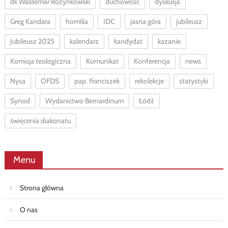
dk Waldemar Rozynkowski
duchowość
dyskusja
Greg Kandara
homilia
IDC
jasna góra
jubileusz
Jubileusz 2025
kalendarz
kandydat
kazanie
Komisja teologiczna
Komunikat
Konferencja
news
Nysa
OFDS
pap. Franciszek
rekolekcje
statystyki
Synod
Wydanictwo Bernardinum
Łódź
święcenia diakonatu
Menu
Strona główna
O nas