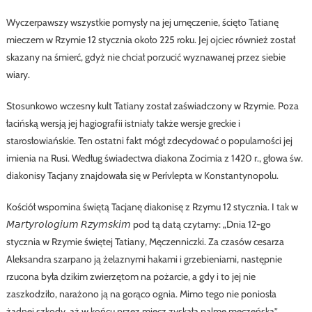
Wyczerpawszy wszystkie pomysły na jej umęczenie, ścięto Tatianę
mieczem w Rzymie 12 stycznia około 225 roku. Jej ojciec również został
skazany na śmierć, gdyż nie chciał porzucić wyznawanej przez siebie
wiary.
Stosunkowo wczesny kult Tatiany został zaświadczony w Rzymie. Poza
łacińską wersją jej hagiografii istniały także wersje greckie i
starosłowiańskie. Ten ostatni fakt mógł zdecydować o popularności jej
imienia na Rusi. Według świadectwa diakona Zocimia z 1420 r., głowa św.
diakonisy Tacjany znajdowała się w Perívlepta w Konstantynopolu.
Kościół wspomina świętą Tacjanę diakonisę z Rzymu 12 stycznia. I tak w
𝘔𝘢𝘳𝘵𝘺𝘳𝘰𝘭𝘰𝘨𝘪𝘶𝘮 𝘙𝘻𝘺𝘮𝘴𝘬𝘪𝘮 pod tą datą czytamy: „Dnia 12-go
stycznia w Rzymie świętej Tatiany, Męczenniczki. Za czasów cesarza
Aleksandra szarpano ją żelaznymi hakami i grzebieniami, następnie
rzucona była dzikim zwierzętom na pożarcie, a gdy i to jej nie
zaszkodziło, narażono ją na gorąco ognia. Mimo tego nie poniosła
żadnej szkody, aż w końcu przez miecz zyskała palmę męczeńską”.