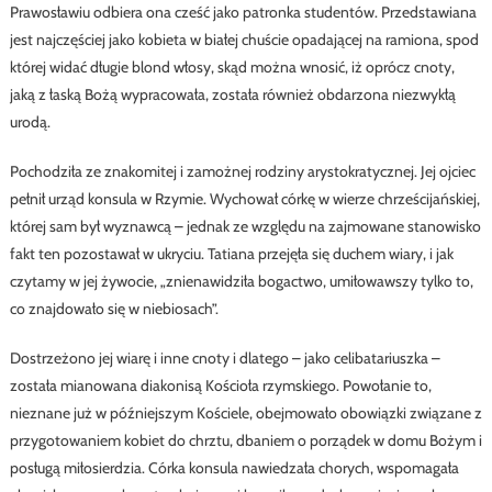
Prawosławiu odbiera ona cześć jako patronka studentów. Przedstawiana
jest najczęściej jako kobieta w białej chuście opadającej na ramiona, spod
której widać długie blond włosy, skąd można wnosić, iż oprócz cnoty,
jaką z łaską Bożą wypracowała, została również obdarzona niezwykłą
urodą.
Pochodziła ze znakomitej i zamożnej rodziny arystokratycznej. Jej ojciec
pełnił urząd konsula w Rzymie. Wychował córkę w wierze chrześcijańskiej,
której sam był wyznawcą – jednak ze względu na zajmowane stanowisko
fakt ten pozostawał w ukryciu. Tatiana przejęła się duchem wiary, i jak
czytamy w jej żywocie, „znienawidziła bogactwo, umiłowawszy tylko to,
co znajdowało się w niebiosach”.
Dostrzeżono jej wiarę i inne cnoty i dlatego – jako celibatariuszka –
została mianowana diakonisą Kościoła rzymskiego. Powołanie to,
nieznane już w późniejszym Kościele, obejmowało obowiązki związane z
przygotowaniem kobiet do chrztu, dbaniem o porządek w domu Bożym i
posługą miłosierdzia. Córka konsula nawiedzała chorych, wspomagała