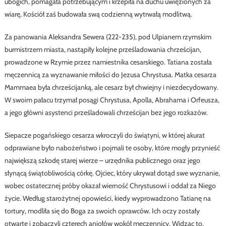
ubogich, pomagała potrzebującym i krzepiła na duchu uwięzionych za
wiarę, Kościół zaś budowała swą codzienną wytrwałą modlitwą.
Za panowania Aleksandra Sewera (222-235), pod Ulpianem rzymskim
burmistrzem miasta, nastąpiły kolejne prześladowania chrześcijan,
prowadzone w Rzymie przez namiestnika cesarskiego. Tatiana została
męczennicą za wyznawanie miłości do Jezusa Chrystusa. Matka cesarza
Mammaea była chrześcijanką, ale cesarz był chwiejny i niezdecydowany.
W swoim pałacu trzymał posągi Chrystusa, Apolla, Abrahama i Orfeusza,
a jego główni asystenci prześladowali chrześcijan bez jego rozkazów.
Siepacze pogańskiego cesarza wkroczyli do świątyni, w której akurat
odprawiane było nabożeństwo i pojmali te osoby, które mogły przynieść
największą szkodę starej wierze – urzędnika publicznego oraz jego
słynącą świątobliwością córkę. Ojciec, który ukrywał dotąd swe wyznanie,
wobec ostatecznej próby okazał wierność Chrystusowi i oddał za Niego
życie. Według starożytnej opowieści, kiedy wyprowadzono Tatianę na
tortury, modliła się do Boga za swoich oprawców. Ich oczy zostały
otwarte i zobaczyli czterech aniołów wokół męczennicy. Widząc to,