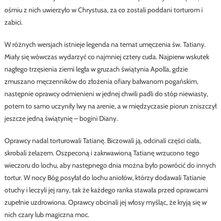
ośmiu z nich uwierzyło w Chrystusa, za co zostali poddani torturom i
zabici.
W różnych wersjach istnieje legenda na temat umęczenia św. Tatiany.
Miały się wówczas wydarzyć co najmniej cztery cuda. Najpierw wskutek
nagłego trzęsienia ziemi legła w gruzach świątynia Apolla, gdzie
zmuszano męczenników do złożenia ofiary bałwanom pogańskim,
następnie oprawcy odmienieni w jednej chwili padli do stóp niewiasty,
potem to samo uczyniły lwy na arenie, a w międzyczasie piorun zniszczył
jeszcze jedną świątynię – bogini Diany.
Oprawcy nadal torturowali Tatianę. Biczowali ją, odcinali części ciała,
skrobali żelazem. Oszpeconą i zakrwawioną Tatianę wrzucono tego
wieczoru do lochu, aby następnego dnia można było powrócić do innych
tortur. W nocy Bóg posyłał do lochu aniołów, którzy dodawali Tatianie
otuchy i leczyli jej rany, tak że każdego ranka stawała przed oprawcami
zupełnie uzdrowiona. Oprawcy obcinali jej włosy myśląc, że kryją się w
nich czary lub magiczna moc.