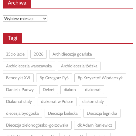
Archiwa
Archiwa
Tagi
25cio lecie
2026
Archidiecezja gdańska
Archidiecezja warszawska
Archidiecezja łódzka
Benedykt XVI
Bp Grzegorz Ryś
Bp Krzysztof Włodarczyk
Daniel z Padwy
Dekret
diakon
diakonat
Diakonat stały
diakonat w Polsce
diakon stały
diecezja bydgoska
Diecezja kielecka
Diecezja legnicka
Diecezja zielonogórsko-gorzowska
dk Adam Runiewicz