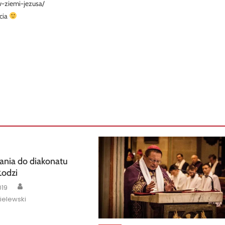
w-ziemi-jezusa/
ęcia
ania do diakonatu
Łodzi
Author
019
ielewski