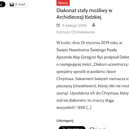
Newsy
E-mail
Diakonat stały możliwy w
Archidiecezji łódzkiej
Author
Posted
5 lutego 2019
on
Dariusz Chmielewski
W Łodzi, dnia 25 stycznia 2019 roku, w
Święto Nawrócenia Świętego Pawła
Apostoła Abp Grzegorz Ryś podpisał Dekre
o następującej treści: „Diakoni uczestniczą
specjalny sposób w posłaniu i łasce
Chrystusa. Sakrament święceń naznacza i
pieczęcią (charakterem), której nikt nie mo
usunąć. Upodabnia ich do Chrystusa, który
stał się diakonem, to znaczy sługą
wszystkich.” (KKK […]
Udostępnij: