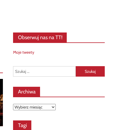
Obserwuj nas na TT!
Moje tweety
Szukaj:
Archiwa
Archiwa
Tagi