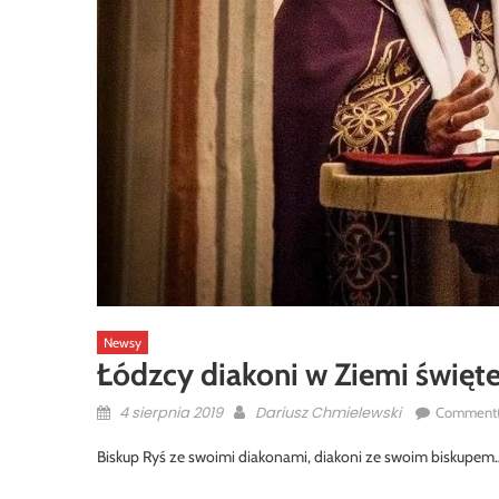
Newsy
Łódzcy diakoni w Ziemi święte
Posted
Author
4 sierpnia 2019
Dariusz Chmielewski
Comment
on
Biskup Ryś ze swoimi diakonami, diakoni ze swoim biskupe