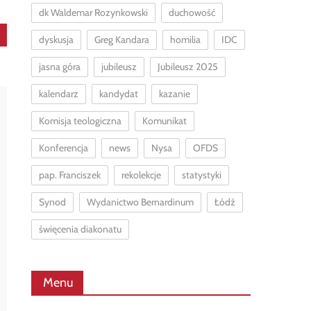
dk Waldemar Rozynkowski
duchowość
dyskusja
Greg Kandara
homilia
IDC
jasna góra
jubileusz
Jubileusz 2025
kalendarz
kandydat
kazanie
Komisja teologiczna
Komunikat
Konferencja
news
Nysa
OFDS
pap. Franciszek
rekolekcje
statystyki
Synod
Wydanictwo Bernardinum
Łódź
święcenia diakonatu
Menu