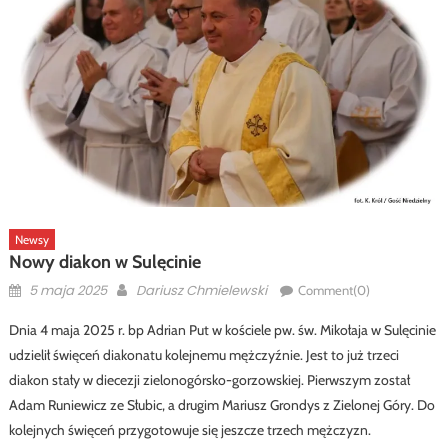
Newsy
Nowy diakon w Sulęcinie
Posted
Author
5 maja 2025
Dariusz Chmielewski
Comment(0)
on
Dnia 4 maja 2025 r. bp Adrian Put w kościele pw. św. Mikołaja w Sulęcinie
udzielił święceń diakonatu kolejnemu mężczyźnie. Jest to już trzeci
diakon stały w diecezji zielonogórsko-gorzowskiej. Pierwszym został
Adam Runiewicz ze Słubic, a drugim Mariusz Grondys z Zielonej Góry. Do
kolejnych święceń przygotowuje się jeszcze trzech mężczyzn.