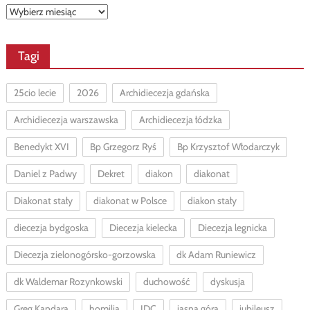
Archiwa
Tagi
25cio lecie
2026
Archidiecezja gdańska
Archidiecezja warszawska
Archidiecezja łódzka
Benedykt XVI
Bp Grzegorz Ryś
Bp Krzysztof Włodarczyk
Daniel z Padwy
Dekret
diakon
diakonat
Diakonat stały
diakonat w Polsce
diakon stały
diecezja bydgoska
Diecezja kielecka
Diecezja legnicka
Diecezja zielonogórsko-gorzowska
dk Adam Runiewicz
dk Waldemar Rozynkowski
duchowość
dyskusja
Greg Kandara
homilia
IDC
jasna góra
jubileusz