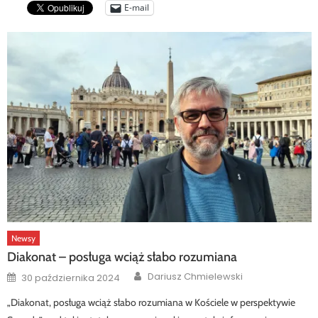
E-mail
Newsy
Diakonat – posługa wciąż słabo rozumiana
Author
Posted
Dariusz Chmielewski
30 października 2024
on
„Diakonat, posługa wciąż słabo rozumiana w Kościele w perspektywie