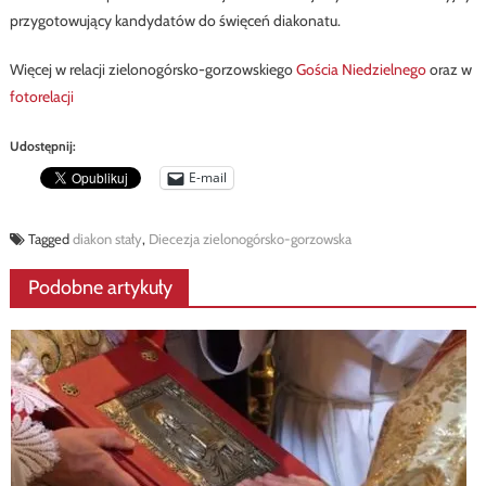
przygotowujący kandydatów do święceń diakonatu.
Więcej w relacji zielonogórsko-gorzowskiego
Gościa Niedzielnego
oraz w
fotorelacji
Udostępnij:
E-mail
Tagged
diakon stały
,
Diecezja zielonogórsko-gorzowska
Podobne artykuły