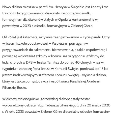
Nowy diakon mieszka w parafii św. Henryka w Sulęcinie jest żonaty i ma
trzy córki. Przygotowanie do diakonatu rozpoczął w ośrodku
formacyjnym dla diakonów stałych w Opolu, a kontynuował je w
powstałym w 2023 r. ośrodku formacyjnym w Zielonej Górze.
Od 26 lat jest katechetą, aktywnie zaangażowanym w życie parafii. Uczy
w liceum i szkole podstawowej. – Wspieram i pomagam w
przygotowaniach do sakramentu bierzmowania, a także współtworzę i
prowadzę wolontariat szkolny w liceum i raz w tygodniu jeździmy do
ludzi chorych w DPS w Tursku. Tam też do ponad 40 chorych – raz w
tygodniu – zanoszę Pana Jezusa w Komunii Świętej, ponieważ od 16 lat
jestem nadzwyczajnym szafarzem Komunii Świętej – wyjaśnia diakon,
który jest także pomysłodawcą i współtwórcą Parafialnej Akademii
Piłkarskiej Bosko.
W diecezji zielonogórsko-gorzowskiej diakonat stały został
wprowadzony dekretem bp. Tadeusza Lityńskiego z dnia 20 marca 2020
r. W roku 2023 powstał w Zielonej Górze diecezjalny ośrodek formacyjny