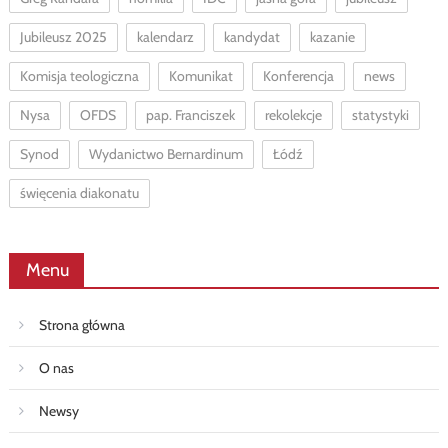
Jubileusz 2025
kalendarz
kandydat
kazanie
Komisja teologiczna
Komunikat
Konferencja
news
Nysa
OFDS
pap. Franciszek
rekolekcje
statystyki
Synod
Wydanictwo Bernardinum
Łódź
święcenia diakonatu
Menu
Strona główna
O nas
Newsy