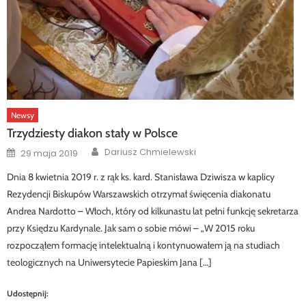
Newsy
Trzydziesty diakon stały w Polsce
Author
Posted
Dariusz Chmielewski
29 maja 2019
on
Dnia 8 kwietnia 2019 r. z rąk ks. kard. Stanisława Dziwisza w kaplicy
Rezydencji Biskupów Warszawskich otrzymał święcenia diakonatu
Andrea Nardotto – Włoch, który od kilkunastu lat pełni funkcję sekretarza
przy Księdzu Kardynale. Jak sam o sobie mówi – „W 2015 roku
rozpocząłem formację intelektualną i kontynuowałem ją na studiach
teologicznych na Uniwersytecie Papieskim Jana […]
Udostępnij: