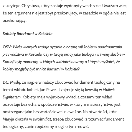
z ukrytego Chrystusa, który zostaje wydobyty we chrzcie. Uważam więc,
że ten argument nie jest zbyt przekonujący, w zasadzie w ogóle nie jest
przekonujący.
Kobiety liderkami w Kościele
OSV
:
Wielu wiernych zadaje pytania o naturę roli kobiet w podejmowaniu
przywództwa w Kościele. Czy w twojej pracy jako teologa i w twojej służbie w
Komisji były momenty, w których widziałeś obszary o których myślałeś, że
kobiety mogłyby być w nich liderami w Kościele?
DC
: Myślę, że najpierw należy zbudować fundament teologiczny na
temat wkładu kobiet. Jan Paweł II zajmuje się tą kwestią w
Mulieris
Dignitatem
. Kobiety mają wyjątkowy wkład, a czasami ten wkład
pozostaje bez echa w społeczeństwie, w którym macierzyństwo jest
postrzegane jako bezwartościowe i nieważne. Na otwartości, którą
Maryja okazała w swoim
fiat
, trzeba zbudować i zrozumieć fundament
teologiczny, zanim będziemy mogli o tym mówić.