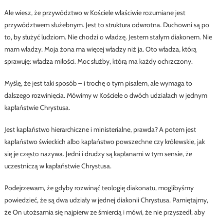
Ale wiesz, że przywództwo w Kościele właściwie rozumiane jest
przywództwem służebnym. Jest to struktura odwrotna. Duchowni są po
to, by służyć ludziom. Nie chodzi o władzę. Jestem stałym diakonem. Nie
mam władzy. Moja żona ma więcej władzy niż ja. Oto władza, którą
sprawuję: władza miłości. Moc służby, którą ma każdy ochrzczony.
Myślę, że jest taki sposób – i trochę o tym pisałem, ale wymaga to
dalszego rozwinięcia. Mówimy w Kościele o dwóch udziałach w jednym
kapłaństwie Chrystusa.
Jest kapłaństwo hierarchiczne i ministerialne, prawda? A potem jest
kapłaństwo świeckich albo kapłaństwo powszechne czy królewskie, jak
się je często nazywa. Jedni i drudzy są kapłanami w tym sensie, że
uczestniczą w kapłaństwie Chrystusa.
Podejrzewam, że gdyby rozwinąć teologię diakonatu, moglibyśmy
powiedzieć, że są dwa udziały w jednej diakonii Chrystusa. Pamiętajmy,
że On utożsamia się najpierw ze śmiercią i mówi, że nie przyszedł, aby