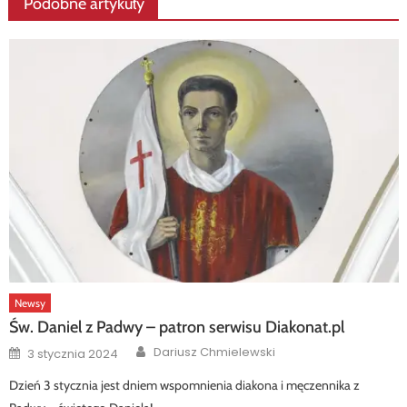
Podobne artykuły
Newsy
Św. Daniel z Padwy – patron serwisu Diakonat.pl
Author
Posted
Dariusz Chmielewski
3 stycznia 2024
on
Dzień 3 stycznia jest dniem wspomnienia diakona i męczennika z