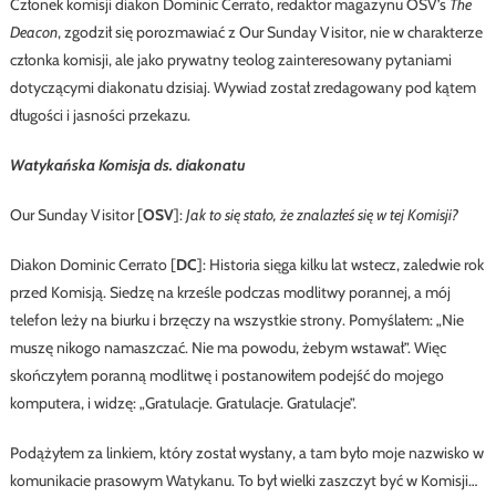
Członek komisji diakon Dominic Cerrato, redaktor magazynu OSV’s
The
Deacon
, zgodził się porozmawiać z Our Sunday Visitor, nie w charakterze
członka komisji, ale jako prywatny teolog zainteresowany pytaniami
dotyczącymi diakonatu dzisiaj. Wywiad został zredagowany pod kątem
długości i jasności przekazu.
Watykańska Komisja ds. diakonatu
Our Sunday Visitor [
OSV
]:
Jak to się stało, że znalazłeś się w tej Komisji?
Diakon Dominic Cerrato [
DC
]: Historia sięga kilku lat wstecz, zaledwie rok
przed Komisją. Siedzę na krześle podczas modlitwy porannej, a mój
telefon leży na biurku i brzęczy na wszystkie strony. Pomyślałem: „Nie
muszę nikogo namaszczać. Nie ma powodu, żebym wstawał”. Więc
skończyłem poranną modlitwę i postanowiłem podejść do mojego
komputera, i widzę: „Gratulacje. Gratulacje. Gratulacje”.
Podążyłem za linkiem, który został wysłany, a tam było moje nazwisko w
komunikacie prasowym Watykanu. To był wielki zaszczyt być w Komisji…