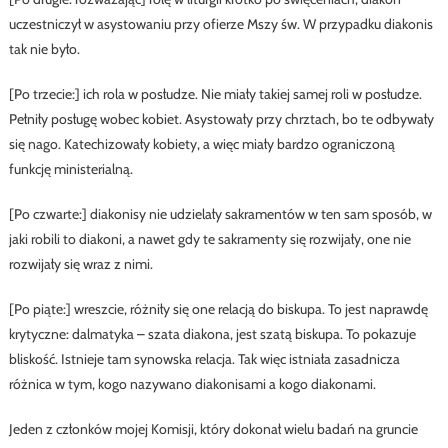
uczestniczył w asystowaniu przy ofierze Mszy św. W przypadku diakonis
tak nie było.
[Po trzecie:] ich rola w posłudze. Nie miały takiej samej roli w posłudze.
Pełniły posługę wobec kobiet. Asystowały przy chrztach, bo te odbywały
się nago. Katechizowały kobiety, a więc miały bardzo ograniczoną
funkcję ministerialną.
[Po czwarte:] diakonisy nie udzielały sakramentów w ten sam sposób, w
jaki robili to diakoni, a nawet gdy te sakramenty się rozwijały, one nie
rozwijały się wraz z nimi.
[Po piąte:] wreszcie, różniły się one relacją do biskupa. To jest naprawdę
krytyczne: dalmatyka – szata diakona, jest szatą biskupa. To pokazuje
bliskość. Istnieje tam synowska relacja. Tak więc istniała zasadnicza
różnica w tym, kogo nazywano diakonisami a kogo diakonami.
Jeden z członków mojej Komisji, który dokonał wielu badań na gruncie