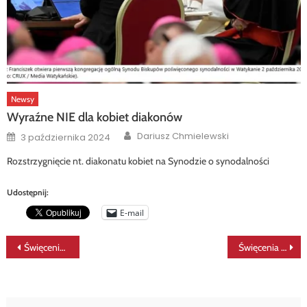
Newsy
Wyraźne NIE dla kobiet diakonów
Author
Posted
Dariusz Chmielewski
3 października 2024
on
Rozstrzygnięcie nt. diakonatu kobiet na Synodzie o synodalności
Udostępnij:
E-mail
Nawigacja
Święcenia diakonatu w Legnicy – aktualizacja
Święcenia diakonatu w Zielonej Górze
wpisu