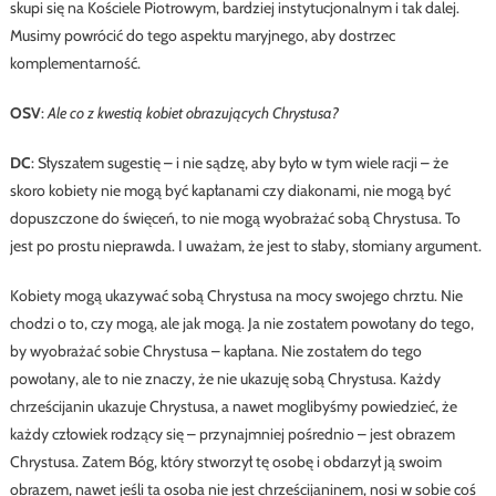
skupi się na Kościele Piotrowym, bardziej instytucjonalnym i tak dalej.
Musimy powrócić do tego aspektu maryjnego, aby dostrzec
komplementarność.
OSV
:
Ale co z kwestią kobiet obrazujących Chrystusa?
DC
: Słyszałem sugestię – i nie sądzę, aby było w tym wiele racji – że
skoro kobiety nie mogą być kapłanami czy diakonami, nie mogą być
dopuszczone do święceń, to nie mogą wyobrażać sobą Chrystusa. To
jest po prostu nieprawda. I uważam, że jest to słaby, słomiany argument.
Kobiety mogą ukazywać sobą Chrystusa na mocy swojego chrztu. Nie
chodzi o to, czy mogą, ale jak mogą. Ja nie zostałem powołany do tego,
by wyobrażać sobie Chrystusa – kapłana. Nie zostałem do tego
powołany, ale to nie znaczy, że nie ukazuję sobą Chrystusa. Każdy
chrześcijanin ukazuje Chrystusa, a nawet moglibyśmy powiedzieć, że
każdy człowiek rodzący się – przynajmniej pośrednio – jest obrazem
Chrystusa. Zatem Bóg, który stworzył tę osobę i obdarzył ją swoim
obrazem, nawet jeśli ta osoba nie jest chrześcijaninem, nosi w sobie coś