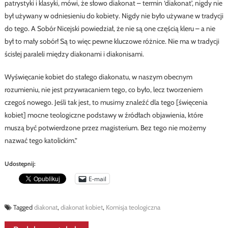
patrystyki i klasyki, mówi, że słowo diakonat – termin ‘diakonat’, nigdy nie
był używany w odniesieniu do kobiety. Nigdy nie było używane w tradycji
do tego. A Sobór Nicejski powiedział, że nie są one częścią kleru – a nie
był to mały sobór! Są to więc pewne kluczowe różnice. Nie ma w tradycji
ścisłej paraleli między diakonami i diakonisami.
Wyświęcanie kobiet do stałego diakonatu, w naszym obecnym
rozumieniu, nie jest przywracaniem tego, co było, lecz tworzeniem
czegoś nowego. Jeśli tak jest, to musimy znaleźć dla tego [święcenia
kobiet] mocne teologiczne podstawy w źródłach objawienia, które
muszą być potwierdzone przez magisterium. Bez tego nie możemy
nazwać tego katolickim.”
Udostępnij:
E-mail
Tagged
diakonat
,
diakonat kobiet
,
Komisja teologiczna