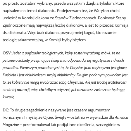
po prostu zostałem wybrany, przede wszystkim dzięki artykułom, które
napisałem na temat diakonatu. Podejrzewam też, że Watykan chciał
umieścić w Komisji diakona ze Stanów Zjednoczonych. Ponieważ Stany
Zjednoczone mają największą liczbę diakonów, a jest to przecież Komisja
ds. diakonatu. Więc brak diakona, przynajmniej kogoś, kto rozumie
teologię sakramentalną, w Komisji byłby błędem.
OSV
:
Jeden z poglądów teologicznych, który został wyrażony, mówi, że na
pytanie o kobiety przyjmujące święcenia odpowiada się negatywnie z dwóch
powodów. Pierwszym powodem jest to, że Chrystus jako mężczyzna jest głową
Kościoła i jest oblubieńcem swojej oblubienicy. Drugim podanym powodem jest
to, że kobiety nie mogą wyobrażać sobą Chrystusa. Ale jest trochę wątpliwości
co do tej narracji, więc chciałbym usłyszeć, jak rozumiesz zwłaszcza tę drugą
kwestię.
DC
: To drugie zagadnienie nazywane jest czasem argumentem
ikonicznym. I myślę, że Ojciec Święty – ostatnio w wywiadzie dla
America
Magazine
– przeformułował lub podjął inne określenia, szczególnie w