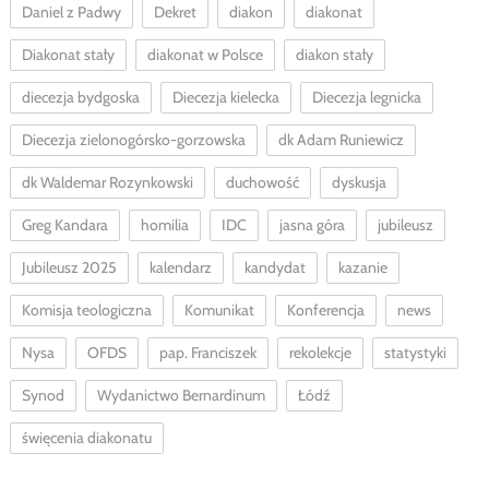
Daniel z Padwy
Dekret
diakon
diakonat
Diakonat stały
diakonat w Polsce
diakon stały
diecezja bydgoska
Diecezja kielecka
Diecezja legnicka
Diecezja zielonogórsko-gorzowska
dk Adam Runiewicz
dk Waldemar Rozynkowski
duchowość
dyskusja
Greg Kandara
homilia
IDC
jasna góra
jubileusz
Jubileusz 2025
kalendarz
kandydat
kazanie
Komisja teologiczna
Komunikat
Konferencja
news
Nysa
OFDS
pap. Franciszek
rekolekcje
statystyki
Synod
Wydanictwo Bernardinum
Łódź
święcenia diakonatu