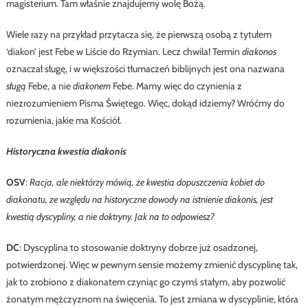
magisterium. Tam właśnie znajdujemy wolę Bożą.
Wiele razy na przykład przytacza się, że pierwszą osobą z tytułem
‘diakon’ jest Febe w Liście do Rzymian. Lecz chwila! Termin
diakonos
oznaczał sługę, i w większości tłumaczeń biblijnych jest ona nazwana
sługą
Febe, a nie
diakonem
Febe. Mamy więc do czynienia z
niezrozumieniem Pisma Świętego. Więc, dokąd idziemy? Wróćmy do
rozumienia, jakie ma Kościół.
Historyczna kwestia diakonis
OSV
:
Racja, ale niektórzy mówią, że kwestia dopuszczenia kobiet do
diakonatu, ze względu na historyczne dowody na istnienie diakonis, jest
kwestią dyscypliny, a nie doktryny. Jak na to odpowiesz?
DC
: Dyscyplina to stosowanie doktryny dobrze już osadzonej,
potwierdzonej. Więc w pewnym sensie możemy zmienić dyscyplinę tak,
jak to zrobiono z diakonatem czyniąc go czymś stałym, aby pozwolić
żonatym mężczyznom na święcenia. To jest zmiana w dyscyplinie, która