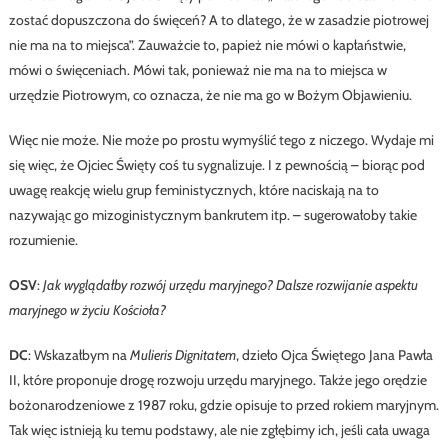
zostać dopuszczona do święceń? A to dlatego, że w zasadzie piotrowej
nie ma na to miejsca”. Zauważcie to, papież nie mówi o kapłaństwie,
mówi o święceniach. Mówi tak, ponieważ nie ma na to miejsca w
urzędzie Piotrowym, co oznacza, że nie ma go w Bożym Objawieniu.
Więc nie może. Nie może po prostu wymyślić tego z niczego. Wydaje mi
się więc, że Ojciec Święty coś tu sygnalizuje. I z pewnością – biorąc pod
uwagę reakcję wielu grup feministycznych, które naciskają na to
nazywając go mizoginistycznym bankrutem itp. – sugerowałoby takie
rozumienie.
OSV
:
Jak wyglądałby rozwój urzędu maryjnego? Dalsze rozwijanie aspektu
maryjnego w życiu Kościoła?
DC
: Wskazałbym na
Mulieris Dignitatem
, dzieło Ojca Świętego Jana Pawła
II, które proponuje drogę rozwoju urzędu maryjnego. Także jego orędzie
bożonarodzeniowe z 1987 roku, gdzie opisuje to przed rokiem maryjnym.
Tak więc istnieją ku temu podstawy, ale nie zgłębimy ich, jeśli cała uwaga