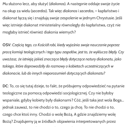
Mu służono lecz, aby służyć (
diakonos
). A następnie oddaje swoje życie
na okup za wielu (
sacerdos
). Tak więc
diakonos
i
sacerdos
, – kapłaństwo i
diakonat łączą się i znajdują swoje zespolenie w jednym Chrystusie. Jeśli
więc istnieje diakonat ministerialny równoległy do kapłaństwa, czyż nie
mogłaby istnieć również diakonia wiernych?
OSV
:
Częścią tego, co Kościół robi, kiedy wyjaśnia swoje nauczanie poprzez
pracę komisji teologicznych i tego typu zespołów, jest to, że wyklucza błędy. Czy
uważasz, że istnieją jakieś znaczące błędy dotyczące natury diakonatu, jako
takiego, które doprowadziły do rozmowy o kobietach uczestniczących w
diakonacie, lub do innych nieporozumień dotyczących diakonatu?
DC
: To, co się tutaj dzieje, to fakt, że próbujemy odpowiedzieć na pytanie
teologiczne za pomocą odpowiedzi socjologicznej. Czy nie byłoby
wspaniale, gdyby kobiety były diakonami? Cóż, jeśli taka jest wola Boga…
jednak zauważ, to nie chodzi o to, czego ja chcę. To nie chodzi o to,
czego chce ktoś inny. Chodzi o wolę Bożą. A gdzie znajdziemy wolę
Bożą? Znajdujemy ją w źródłach objawienia interpretowanych przez