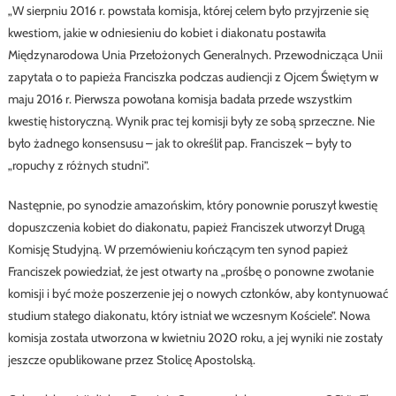
„W sierpniu 2016 r. powstała komisja, której celem było przyjrzenie się
kwestiom, jakie w odniesieniu do kobiet i diakonatu postawiła
Międzynarodowa Unia Przełożonych Generalnych. Przewodnicząca Unii
zapytała o to papieża Franciszka podczas audiencji z Ojcem Świętym w
maju 2016 r. Pierwsza powołana komisja badała przede wszystkim
kwestię historyczną. Wynik prac tej komisji były ze sobą sprzeczne. Nie
było żadnego konsensusu – jak to określił pap. Franciszek – były to
„ropuchy z różnych studni”.
Następnie, po synodzie amazońskim, który ponownie poruszył kwestię
dopuszczenia kobiet do diakonatu, papież Franciszek utworzył Drugą
Komisję Studyjną. W przemówieniu kończącym ten synod papież
Franciszek powiedział, że jest otwarty na „prośbę o ponowne zwołanie
komisji i być może poszerzenie jej o nowych członków, aby kontynuować
studium stałego diakonatu, który istniał we wczesnym Kościele”. Nowa
komisja została utworzona w kwietniu 2020 roku, a jej wyniki nie zostały
jeszcze opublikowane przez Stolicę Apostolską.