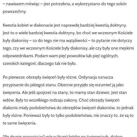
– nawiasem mówiąc – jest potrzebna, a wykorzystano do tego sobór
powszechny.
Kwestia kobiet w diakonacie jest naprawdę bardziej kwestią doktryny.
Jest to o wiele bardziej kwestia doktryny, bo choć we wczesnym Kościele
były diakonisy – co do tego nie ma wątpliwości – to pytanie nie dotyczy
tego, czy we wczesnym Kościele były diakonisy, ale czy były one męskimi
odpowiednikami. Podam wam pięć powodów lub pięć ogólnych,
szerokich kategorii, dlaczego tak nie było.
Po pierwsze: obrzędy święceń były różne. Ordynacja oznacza
przypisanie do jakiegoś stanu. Obecnie przyjęło się rozumieć ją jako
święcenia. Ale jeśli spojrzeć na stany, to mamy stan dziewic. Jest stan
wdów. Były to wszelkiego rodzaju zakony. Choć obrzędy święceń
diakonis miały podobieństwa do obrzędów święceń diakonów, to jednak
były różne. Ponieważ były to tylko podobieństwa, nie znaczy to, że są to
te same święcenia.
[Po drugie: rozważając] rolę w liturgii krótko po święceniach, diakon