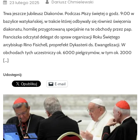
Author
Posted
Dariusz Chmielewski
23 lutego 2025
on
Trwa jeszcze Jubileusz Diakonów. Podczas Mszy świętej o godz. 9:00 w
bazylice watykańskiej, w trakcie której odbywały się również święcenia
diakonatu, homilię przygotowaną specjalnie na te obchody przez pap.
Franciszka odczytał delegat do spraw organizacji Roku Świętego
arcybiskup Rino Fisichell, proprefekt Dykasterii ds. Ewangelizacji. W
obchodach tych uczestniczy ok. 6000 pielgrzymów, w tym ok. 2000
[…]
Udostępnij:
E-mail