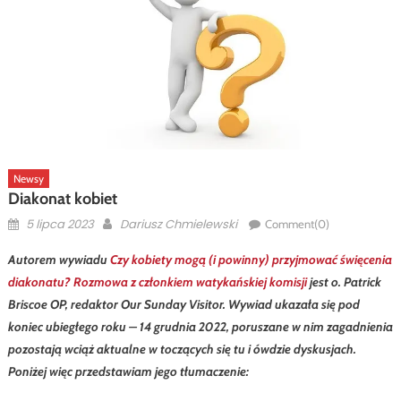
Newsy
Diakonat kobiet
Posted
Author
5 lipca 2023
Dariusz Chmielewski
Comment(0)
on
Autorem wywiadu
Czy kobiety mogą (i powinny) przyjmować święcenia
diakonatu? Rozmowa z członkiem watykańskiej komisji
jest o. Patrick
Briscoe OP, redaktor Our Sunday Visitor. Wywiad ukazała się pod
koniec ubiegłego roku – 14 grudnia 2022, poruszane w nim zagadnienia
pozostają wciąż aktualne w toczących się tu i ówdzie dyskusjach.
Poniżej więc przedstawiam jego tłumaczenie: