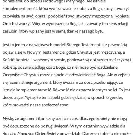
odniesieniu do urzędu Piotrowego i Maryjnego. Ale istnieje
komplementarność, która wynika właśnie z obrazu Boga, który stworzył
człowieka na swój obraz i podobieństwo, stworzył mężczyznę i kobietę.
On ich stworzył. Więc w wyobrażeniu Boga jest zawarty ten sens relacji
zaślubin, który wpisany jest w samą tkankę naszego bytu.
Jest to jeden z największych modeli Starego Testamentu i z pewnością
pojawia się w Nowym Testamencie, gdzie Chrystus jest mężczyzną, a
Kościół kobietą. I w pewnym sensie, ponieważ są oni razem mężczyzną i
kobietą, odzwierciedlają coś z Boga, co nie może być rozdzielane.
Oczywiście Chrystus może najpełniej odzwierciedlać Boga. Ale w zejściu
się razem istnieje argument, który uważam za dość przekonujący, że
istnieje komplementarność. Równość nie oznacza identyczności. To jest
decydujące. Myślę, że ten aspekt gubi się dzisiaj w sporach o gender,
które prowadzi nasze społeczeństwo.
Myślę, że argument ikoniczny oznacza coś, dlaczego kobiety nie mogą
być dopuszczone do posługi święceń. W tym ostatnim wywiadzie dla
America Magazine
Ojciec Święty powiedział: „Dlaczego kobieta nie może