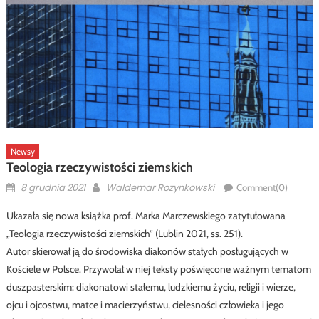
Newsy
Teologia rzeczywistości ziemskich
Posted
Author
8 grudnia 2021
Waldemar Rozynkowski
Comment(0)
on
Ukazała się nowa książka prof. Marka Marczewskiego zatytułowana
„Teologia rzeczywistości ziemskich” (Lublin 2021, ss. 251).
Autor skierował ją do środowiska diakonów stałych posługujących w
Kościele w Polsce. Przywołał w niej teksty poświęcone ważnym tematom
duszpasterskim: diakonatowi stałemu, ludzkiemu życiu, religii i wierze,
ojcu i ojcostwu, matce i macierzyństwu, cielesności człowieka i jego