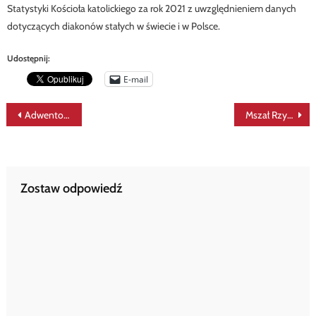
Statystyki Kościoła katolickiego za rok 2021 z uwzględnieniem danych
dotyczących diakonów stałych w świecie i w Polsce.
Udostępnij:
E-mail
Nawigacja
Adwentowy dzień skupienia diakonów stałych na Jasnej Górze
Mszał Rzymski – edycja III. Słów kilka
wpisu
Zostaw odpowiedź