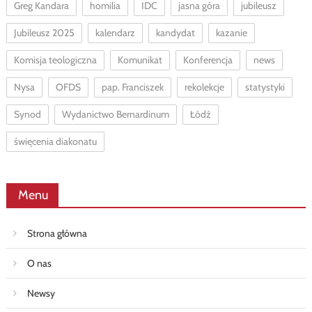
Greg Kandara
homilia
IDC
jasna góra
jubileusz
Jubileusz 2025
kalendarz
kandydat
kazanie
Komisja teologiczna
Komunikat
Konferencja
news
Nysa
OFDS
pap. Franciszek
rekolekcje
statystyki
Synod
Wydanictwo Bernardinum
Łódź
święcenia diakonatu
Menu
Strona główna
O nas
Newsy