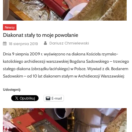
Newsy
Diakonat stały to moje powołanie
Author
Posted
Dariusz Chmielewski
18 sierpnia 2019
on
Dnia 9 sierpnia 2009 r. wyświęcono na diakona Kościoła rzymsko-
katolickiego archidiecezji warszawskiej Bogdana Sadowskiego – trzeciego
stałego diakona (obrządku łacińskiego) w Polsce. Wywiad z dk. Bodanem
Sadowskim – od 10 lat diakonem stałym w Archidiecezji Warszawskiej:
Udostępnij:
E-mail