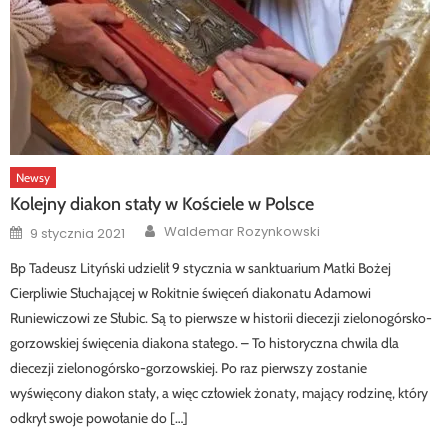
Newsy
Kolejny diakon stały w Kościele w Polsce
Author
Posted
Waldemar Rozynkowski
9 stycznia 2021
on
Bp Tadeusz Lityński udzielił 9 stycznia w sanktuarium Matki Bożej
Cierpliwie Słuchającej w Rokitnie święceń diakonatu Adamowi
Runiewiczowi ze Słubic. Są to pierwsze w historii diecezji zielonogórsko-
gorzowskiej święcenia diakona stałego. – To historyczna chwila dla
diecezji zielonogórsko-gorzowskiej. Po raz pierwszy zostanie
wyświęcony diakon stały, a więc człowiek żonaty, mający rodzinę, który
odkrył swoje powołanie do […]