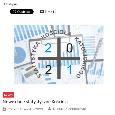
Udostępnij:
E-mail
Newsy
Nowe dane statystyczne Kościoła
Author
Posted
Dariusz Chmielewski
20 października 2023
on