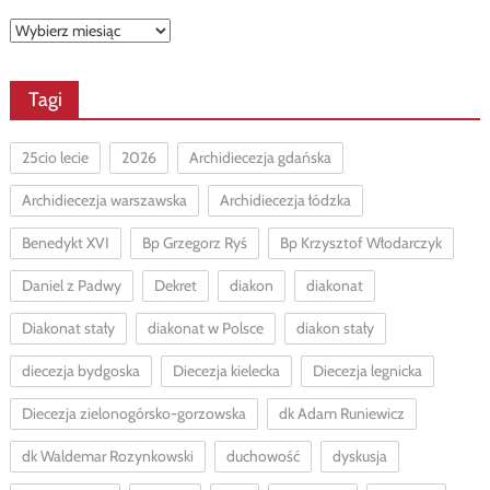
Archiwa
Tagi
25cio lecie
2026
Archidiecezja gdańska
Archidiecezja warszawska
Archidiecezja łódzka
Benedykt XVI
Bp Grzegorz Ryś
Bp Krzysztof Włodarczyk
Daniel z Padwy
Dekret
diakon
diakonat
Diakonat stały
diakonat w Polsce
diakon stały
diecezja bydgoska
Diecezja kielecka
Diecezja legnicka
Diecezja zielonogórsko-gorzowska
dk Adam Runiewicz
dk Waldemar Rozynkowski
duchowość
dyskusja