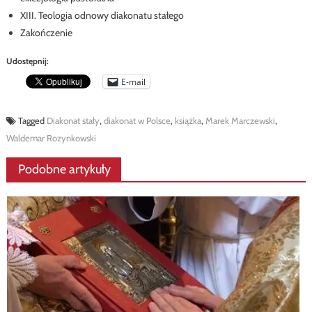
XIII. Teologia odnowy diakonatu stałego
Zakończenie
Udostępnij:
E-mail
Tagged
Diakonat stały
,
diakonat w Polsce
,
książka
,
Marek Marczewski
,
Waldemar Rozynkowski
Podobne artykuły