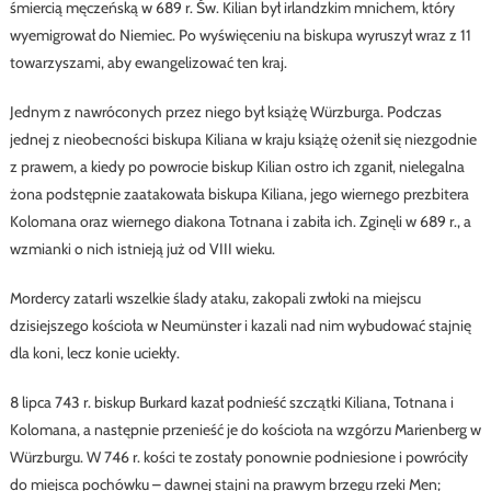
śmiercią męczeńską w 689 r. Św. Kilian był irlandzkim mnichem, który
wyemigrował do Niemiec. Po wyświęceniu na biskupa wyruszył wraz z 11
towarzyszami, aby ewangelizować ten kraj.
Jednym z nawróconych przez niego był książę Würzburga. Podczas
jednej z nieobecności biskupa Kiliana w kraju książę ożenił się niezgodnie
z prawem, a kiedy po powrocie biskup Kilian ostro ich zganił, nielegalna
żona podstępnie zaatakowała biskupa Kiliana, jego wiernego prezbitera
Kolomana oraz wiernego diakona Totnana i zabiła ich. Zginęli w 689 r., a
wzmianki o nich istnieją już od VIII wieku.
Mordercy zatarli wszelkie ślady ataku, zakopali zwłoki na miejscu
dzisiejszego kościoła w Neumünster i kazali nad nim wybudować stajnię
dla koni, lecz konie uciekły.
8 lipca 743 r. biskup Burkard kazał podnieść szczątki Kiliana, Totnana i
Kolomana, a następnie przenieść je do kościoła na wzgórzu Marienberg w
Würzburgu. W 746 r. kości te zostały ponownie podniesione i powróciły
do miejsca pochówku – dawnej stajni na prawym brzegu rzeki Men;