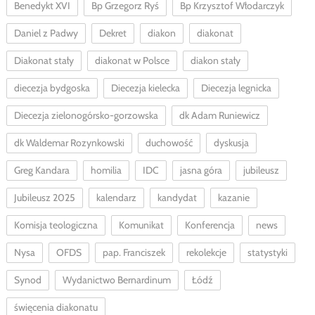
Benedykt XVI
Bp Grzegorz Ryś
Bp Krzysztof Włodarczyk
Daniel z Padwy
Dekret
diakon
diakonat
Diakonat stały
diakonat w Polsce
diakon stały
diecezja bydgoska
Diecezja kielecka
Diecezja legnicka
Diecezja zielonogórsko-gorzowska
dk Adam Runiewicz
dk Waldemar Rozynkowski
duchowość
dyskusja
Greg Kandara
homilia
IDC
jasna góra
jubileusz
Jubileusz 2025
kalendarz
kandydat
kazanie
Komisja teologiczna
Komunikat
Konferencja
news
Nysa
OFDS
pap. Franciszek
rekolekcje
statystyki
Synod
Wydanictwo Bernardinum
Łódź
święcenia diakonatu