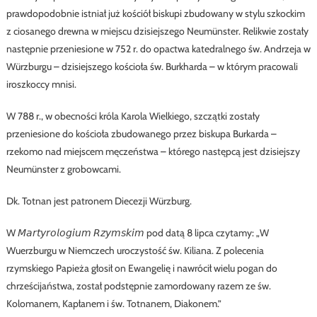
prawdopodobnie istniał już kościół biskupi zbudowany w stylu szkockim
z ciosanego drewna w miejscu dzisiejszego Neumünster. Relikwie zostały
następnie przeniesione w 752 r. do opactwa katedralnego św. Andrzeja w
Würzburgu – dzisiejszego kościoła św. Burkharda – w którym pracowali
iroszkoccy mnisi.
W 788 r., w obecności króla Karola Wielkiego, szczątki zostały
przeniesione do kościoła zbudowanego przez biskupa Burkarda –
rzekomo nad miejscem męczeństwa – którego następcą jest dzisiejszy
Neumünster z grobowcami.
Dk. Totnan jest patronem Diecezji Würzburg.
W 𝘔𝘢𝘳𝘵𝘺𝘳𝘰𝘭𝘰𝘨𝘪𝘶𝘮 𝘙𝘻𝘺𝘮𝘴𝘬𝘪𝘮 pod datą 8 lipca czytamy: „W
Wuerzburgu w Niemczech uroczystość św. Kiliana. Z polecenia
rzymskiego Papieża głosił on Ewangelię i nawrócił wielu pogan do
chrześcijaństwa, został podstępnie zamordowany razem ze św.
Kolomanem, Kapłanem i św. Totnanem, Diakonem.”