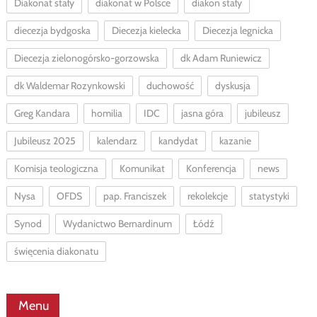
Diakonat stały
diakonat w Polsce
diakon stały
diecezja bydgoska
Diecezja kielecka
Diecezja legnicka
Diecezja zielonogórsko-gorzowska
dk Adam Runiewicz
dk Waldemar Rozynkowski
duchowość
dyskusja
Greg Kandara
homilia
IDC
jasna góra
jubileusz
Jubileusz 2025
kalendarz
kandydat
kazanie
Komisja teologiczna
Komunikat
Konferencja
news
Nysa
OFDS
pap. Franciszek
rekolekcje
statystyki
Synod
Wydanictwo Bernardinum
Łódź
święcenia diakonatu
Menu