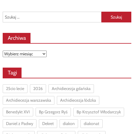
Szukaj:
Archiwa
Archiwa
Tagi
25cio lecie
2026
Archidiecezja gdańska
Archidiecezja warszawska
Archidiecezja łódzka
Benedykt XVI
Bp Grzegorz Ryś
Bp Krzysztof Włodarczyk
Daniel z Padwy
Dekret
diakon
diakonat