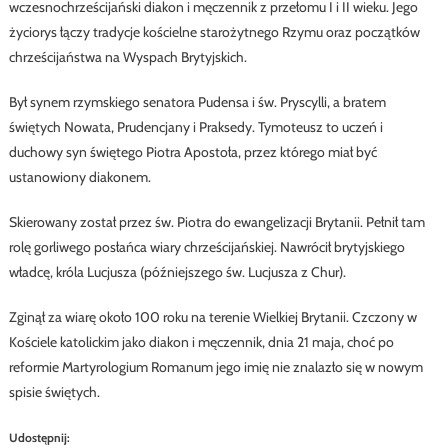
wczesnochrześcijański diakon i męczennik z przełomu I i II wieku. Jego
życiorys łączy tradycje kościelne starożytnego Rzymu oraz początków
chrześcijaństwa na Wyspach Brytyjskich.
Był synem rzymskiego senatora Pudensa i św. Pryscylli, a bratem
świętych Nowata, Prudencjany i Praksedy. Tymoteusz to uczeń i
duchowy syn świętego Piotra Apostoła, przez którego miał być
ustanowiony diakonem.
Skierowany został przez św. Piotra do ewangelizacji Brytanii. Pełnił tam
rolę gorliwego posłańca wiary chrześcijańskiej. Nawrócił brytyjskiego
władcę, króla Lucjusza (późniejszego św. Lucjusza z Chur).
Zginął za wiarę około 100 roku na terenie Wielkiej Brytanii. Czczony w
Kościele katolickim jako diakon i męczennik, dnia 21 maja, choć po
reformie Martyrologium Romanum jego imię nie znalazło się w nowym
spisie świętych.
Udostępnij: