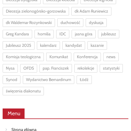
Diecezja zielonogórsko-gorzowska
dk Adam Runiewicz
dk Waldemar Rozynkowski
duchowość
dyskusja
Greg Kandara
homilia
IDC
jasna góra
jubileusz
Jubileusz 2025
kalendarz
kandydat
kazanie
Komisja teologiczna
Komunikat
Konferencja
news
Nysa
OFDS
pap. Franciszek
rekolekcje
statystyki
Synod
Wydanictwo Bernardinum
Łódź
święcenia diakonatu
Menu
Strona główna