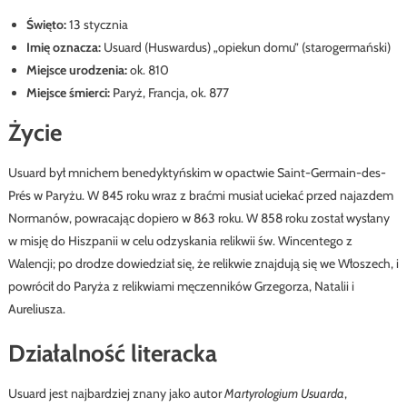
Święto:
13 stycznia
Imię oznacza:
Usuard (Huswardus) „opiekun domu” (starogermański)
Miejsce urodzenia:
ok. 810
Miejsce śmierci:
Paryż, Francja, ok. 877
Życie
Usuard był mnichem benedyktyńskim w opactwie Saint-Germain-des-
Prés w Paryżu. W 845 roku wraz z braćmi musiał uciekać przed najazdem
Normanów, powracając dopiero w 863 roku. W 858 roku został wysłany
w misję do Hiszpanii w celu odzyskania relikwii św. Wincentego z
Walencji; po drodze dowiedział się, że relikwie znajdują się we Włoszech, i
powrócił do Paryża z relikwiami męczenników Grzegorza, Natalii i
Aureliusza.
Działalność literacka
Usuard jest najbardziej znany jako autor
Martyrologium Usuarda
,