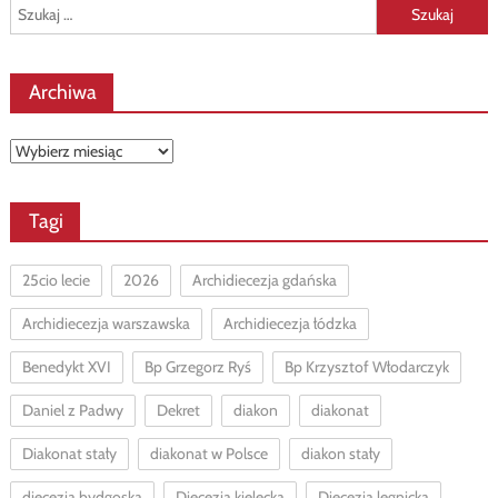
Szukaj:
Archiwa
Archiwa
Tagi
25cio lecie
2026
Archidiecezja gdańska
Archidiecezja warszawska
Archidiecezja łódzka
Benedykt XVI
Bp Grzegorz Ryś
Bp Krzysztof Włodarczyk
Daniel z Padwy
Dekret
diakon
diakonat
Diakonat stały
diakonat w Polsce
diakon stały
diecezja bydgoska
Diecezja kielecka
Diecezja legnicka