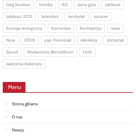
Greg Kandara
homilia
IDC
jasna góra
jubileusz
Jubileusz 2025
kalendarz
kandydat
kazanie
Komisja teologiczna
Komunikat
Konferencja
news
Nysa
OFDS
pap. Franciszek
rekolekcje
statystyki
Synod
Wydanictwo Bernardinum
Łódź
święcenia diakonatu
Menu
Strona główna
O nas
Newsy