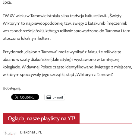
lipca.
TW XV wieku w Tarnowie istniała silna tradycja kultu relikwii. „Święty
Wiktoryn” to najprawdopodobniej tzw. święty z katakumb (męczennik
wczesnochrześcijański), którego relikwie sprowadzono do Tarnowa i tam
otoczono lokalnym kultem.
Przydomek „diakon z Tarnowa” może wynikać z faktu, że relikwie te
ubrano w szaty diakońskie (dalmatykę) i wystawiono w tamtejszej
kolegiacie. W dawnej Polsce często identyfikowano świętego z miejscem,
w którym spoczywały jego szczątki, stąd „Wiktoryn z Tarnowa”.
Udostępnij:
E-mail
Oglądaj nasze playlisty na YT!