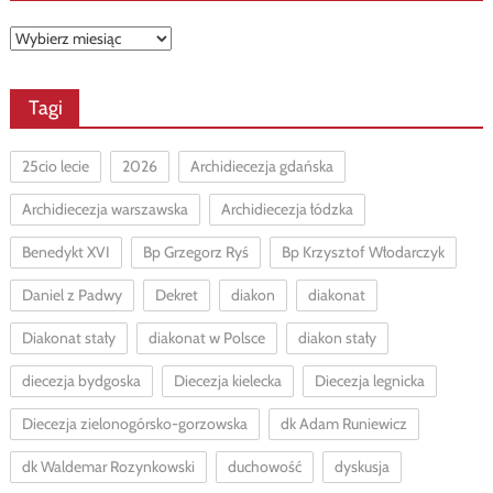
Archiwa
Tagi
25cio lecie
2026
Archidiecezja gdańska
Archidiecezja warszawska
Archidiecezja łódzka
Benedykt XVI
Bp Grzegorz Ryś
Bp Krzysztof Włodarczyk
Daniel z Padwy
Dekret
diakon
diakonat
Diakonat stały
diakonat w Polsce
diakon stały
diecezja bydgoska
Diecezja kielecka
Diecezja legnicka
Diecezja zielonogórsko-gorzowska
dk Adam Runiewicz
dk Waldemar Rozynkowski
duchowość
dyskusja