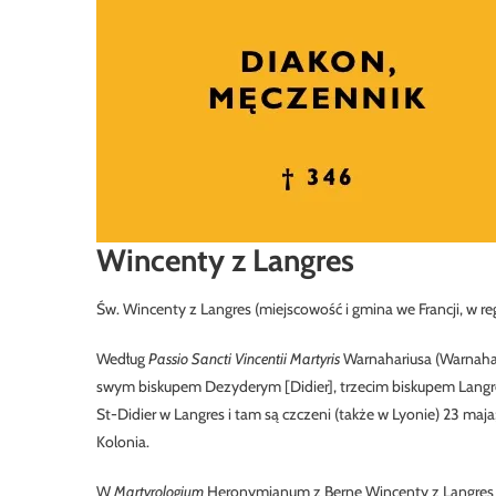
Wincenty z Langres
Św. Wincenty z Langres (miejscowość i gmina we Francji, w r
Według
Passio Sancti Vincentii Martyris
Warnahariusa (Warnahai
swym biskupem Dezyderym [Didier], trzecim biskupem Langres
St-Didier w Langres i tam są czczeni (także w Lyonie) 23 maja;
Kolonia.
W
Martyrologium
Heronymianum z Berne Wincenty z Langres w