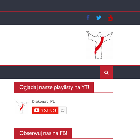
Oglądaj nasze playlisty na YT!
Obserwuj nas na FB!