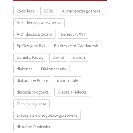
25cio lecie
2026
Archidiecezja gdańska
Archidiecezja warszawska
Archidiecezja łódzka
Benedykt XVI
Bp Grzegorz Ryś
Bp Krzysztof Włodarczyk
Daniel z Padwy
Dekret
diakon
diakonat
Diakonat stały
diakonat w Polsce
diakon stały
diecezja bydgoska
Diecezja kielecka
Diecezja legnicka
Diecezja zielonogórsko-gorzowska
dk Adam Runiewicz