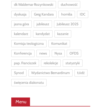
dk Waldemar Rozynkowski
duchowość
dyskusja
Greg Kandara
homilia
IDC
jasna góra
jubileusz
Jubileusz 2025
kalendarz
kandydat
kazanie
Komisja teologiczna
Komunikat
Konferencja
news
Nysa
OFDS
pap. Franciszek
rekolekcje
statystyki
Synod
Wydanictwo Bernardinum
Łódź
święcenia diakonatu
Menu