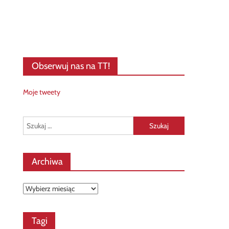
Obserwuj nas na TT!
Moje tweety
Szukaj:
Archiwa
Archiwa
Tagi