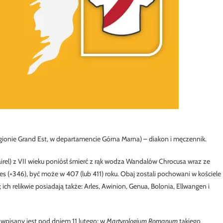
egionie Grand Est, w departamencie Górna Marna) – diakon i męczennik.
rel) z VII wieku poniósł śmierć z rąk wodza Wandalów Chrocusa wraz ze
 (+346), być może w 407 (lub 411) roku. Obaj zostali pochowani w kościele
 ich relikwie posiadają także: Arles, Awinion, Genua, Bolonia, Ellwangen i
pisany jest pod dniem 11 lutego; w
Martyrologium Romanum
takiego