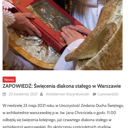
Newsy
ZAPOWIEDŹ: Święcenia diakona stałego w Warszawie
Posted
Author
23 kwietnia 2021
Waldemar Rozynkowski
Comment(0)
on
W niedzielę 23 maja 2021 roku, w Uroczystość Zesłania Ducha Świętego,
w archikatedrze warszawskiej p.w. św. Jana Chrzciciela o godz. 11.00
odbędą się święcenia kolejnego, już czwartego diakona stałego w
archidiecezji warszawskiej. Po ukończeniu sześcioletnich studiów