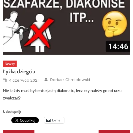
Newsy
Łyżka dziegciu
Author
Posted
Dariusz Chmielewski
4 czerwca 2021
on
Nie każdy musi być entuzjastą diakonatu, lecz czy należy go od razu
zwalczać?
Udostępnij:
E-mail