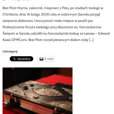
on
Brat Piotr Hryma, zakonnik, misjonarz z Peru, po studiach teologii w
Chimbote, dnia 16 lutego 2020 roku w rodzinnym Sanoku przyjął
święcenia diakonatu. Uroczystość miała miejsce w parafii pw.
Podwyższenia Krzyża świętego przy klasztorze oo. franciszkanów.
Święceń w Sanoku udzielił mu franciszkański biskup ze Lwowa – Edward
Kawa OFMConv. Brat Piotr został pierwszym diakon stały […]
Udostępnij:
E-mail