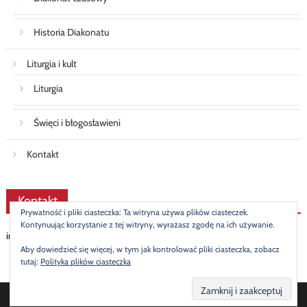
Historia Diakonatu
Liturgia i kult
Liturgia
Święci i błogosławieni
Kontakt
Kontakt
Prywatność i pliki ciasteczka: Ta witryna używa plików ciasteczek.
Kontynuując korzystanie z tej witryny, wyrażasz zgodę na ich używanie.
info@diakonat.pl
Aby dowiedzieć się więcej, w tym jak kontrolować pliki ciasteczka, zobacz
tutaj:
Polityka plików ciasteczka
© 2019 Mateusz Stasiak
|
Newspaper Lite by
themecentury
.