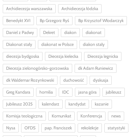
Archidiecezja warszawska
Archidiecezja łódzka
Benedykt XVI
Bp Grzegorz Ryś
Bp Krzysztof Włodarczyk
Daniel z Padwy
Dekret
diakon
diakonat
Diakonat stały
diakonat w Polsce
diakon stały
diecezja bydgoska
Diecezja kielecka
Diecezja legnicka
Diecezja zielonogórsko-gorzowska
dk Adam Runiewicz
dk Waldemar Rozynkowski
duchowość
dyskusja
Greg Kandara
homilia
IDC
jasna góra
jubileusz
Jubileusz 2025
kalendarz
kandydat
kazanie
Komisja teologiczna
Komunikat
Konferencja
news
Nysa
OFDS
pap. Franciszek
rekolekcje
statystyki