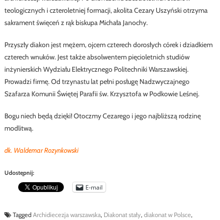
teologicznych i czteroletniej formacji, akolita Cezary Uszyński otrzyma
sakrament święceń z rąk biskupa Michała Janochy.
Przyszły diakon jest mężem, ojcem czterech dorosłych córek i dziadkiem
czterech wnuków. Jest także absolwentem pięcioletnich studiów
inżynierskich Wydziału Elektrycznego Politechniki Warszawskiej.
Prowadzi firmę. Od trzynastu lat pełni posługę Nadzwyczajnego
Szafarza Komunii Świętej Parafii św. Krzysztofa w Podkowie Leśnej.
Bogu niech będą dzięki! Otoczmy Cezarego i jego najbliższą rodzinę
modlitwą.
dk. Waldemar Rozynkowski
Udostępnij:
E-mail
Tagged
Archidiecezja warszawska
,
Diakonat stały
,
diakonat w Polsce
,