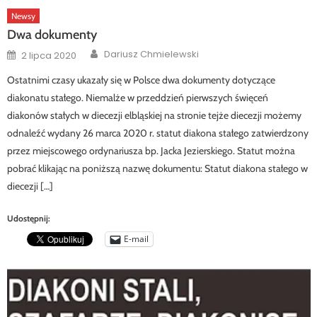
Newsy
Dwa dokumenty
Author
Posted
Dariusz Chmielewski
2 lipca 2020
on
Ostatnimi czasy ukazały się w Polsce dwa dokumenty dotyczące
diakonatu stałego. Niemalże w przeddzień pierwszych święceń
diakonów stałych w diecezji elbląskiej na stronie tejże diecezji możemy
odnaleźć wydany 26 marca 2020 r. statut diakona stałego zatwierdzony
przez miejscowego ordynariusza bp. Jacka Jezierskiego. Statut można
pobrać klikając na poniższą nazwę dokumentu: Statut diakona stałego w
diecezji […]
Udostępnij:
E-mail