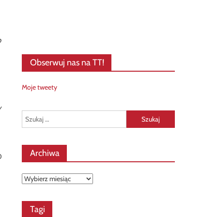
o
Obserwuj nas na TT!
Moje tweety
y
Szukaj:
Archiwa
0
Archiwa
Tagi