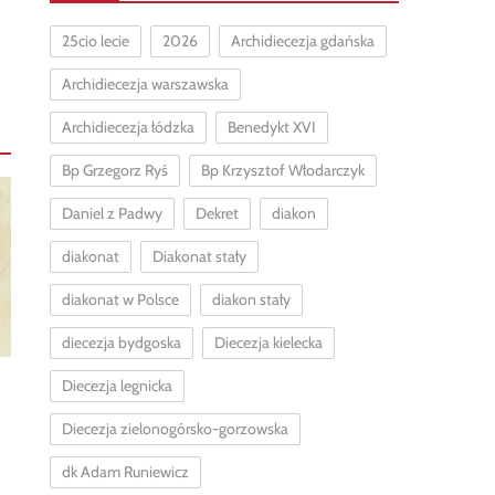
25cio lecie
2026
Archidiecezja gdańska
Archidiecezja warszawska
Archidiecezja łódzka
Benedykt XVI
Bp Grzegorz Ryś
Bp Krzysztof Włodarczyk
Daniel z Padwy
Dekret
diakon
diakonat
Diakonat stały
diakonat w Polsce
diakon stały
diecezja bydgoska
Diecezja kielecka
Diecezja legnicka
Diecezja zielonogórsko-gorzowska
dk Adam Runiewicz