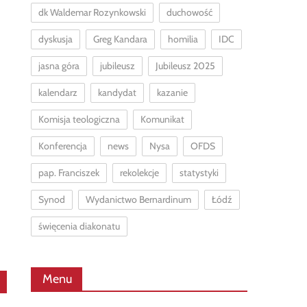
dk Waldemar Rozynkowski
duchowość
dyskusja
Greg Kandara
homilia
IDC
jasna góra
jubileusz
Jubileusz 2025
kalendarz
kandydat
kazanie
Komisja teologiczna
Komunikat
Konferencja
news
Nysa
OFDS
pap. Franciszek
rekolekcje
statystyki
Synod
Wydanictwo Bernardinum
Łódź
święcenia diakonatu
Menu