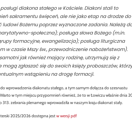
osługi diakona stałego w Kościele. Diakoni stali to
pień sakramentu święceń, ale nie jako etap na drodze do
żyć ludowi Bożemu poprzez wyznaczone zadania. Należą d
charytatywno-społeczna); posługa słowa Bożego (m.in.
 grupy formacyjne, ewangelizacja); posługa liturgiczna
rom w czasie Mszy św., przewodniczenie nabożeństwom).
motni jak również mający rodzinę, utrzymują się z
mogą zgłaszać się do swoich księży proboszczów, którz
ntualnym wstąpieniu na drogę formacji.
 się do wprowadzenia diakonatu stałego, a tym samym dołącza do szesnastu
eni. Warto w tym miejscu przypomnień również, że to w Łowiczu właśnie dnia 2
 313. zebrania plenarnego wprowadziła w naszym kraju diakonat stały.
sterski 2025/2026 dostępna jest
w wersji pdf