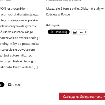
KON jest rocznikiem
Ukazał się 6 tom z cyklu „Diakonat stały w
promocji diakonatu stałego.
Kościele w Polsce
ę tego czasopisma w polskiej
Udostępnij:
wydawniczej zawdzięczamy
rof. Marka Marczewskiego
E-mail
arczewski to świecki teolog i
ralny, który od początku lat
interesuje się powołaniem
go. Jest autorem licznych
conych historii, teologii i
akonatu. Przez wiele lat […]
E-mail
Czekając na Święta na marginesie