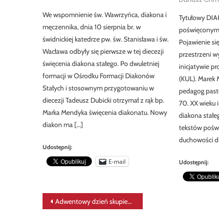
We wspomnienie św. Wawrzyńca, diakona i
Tytułowy DIA
męczennika, dnia 10 sierpnia br. w
poświęconym 
świdnickiej katedrze pw. św. Stanisława i św.
Pojawienie si
Wacława odbyły się pierwsze w tej diecezji
przestrzeni 
święcenia diakona stałego. Po dwuletniej
inicjatywie p
formacji w Ośrodku Formacji Diakonów
(KUL). Marek M
Stałych i stosownym przygotowaniu w
pedagog pasto
diecezji Tadeusz Dubicki otrzymał z rąk bp.
70. XX wieku 
Marka Mendyka święcenia diakonatu. Nowy
diakona stałe
diakon ma […]
tekstów poświę
duchowości di
Udostępnij:
E-mail
Udostępnij:
Nawigacja
Adwentowy dzień skupienia i… (aktualizacja)