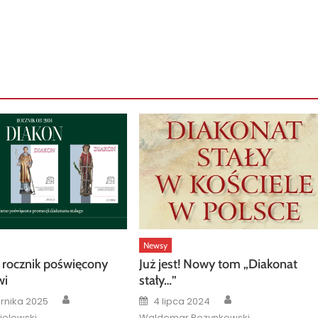
Newsy
rocznik poświęcony
Już jest! Nowy tom „Diakonat
wi
stały…”
Author
Author
Posted
ernika 2025
4 lipca 2024
on
ielewski
Waldemar Rozynkowski