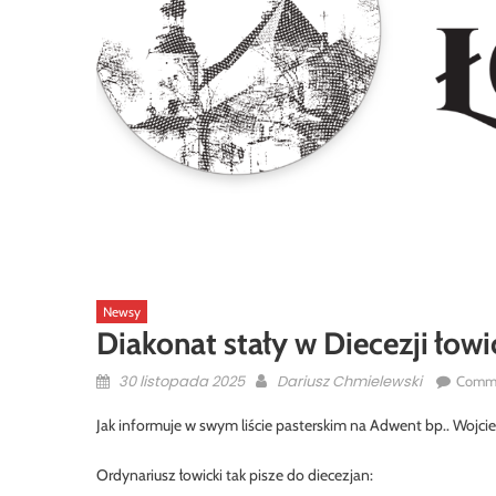
Newsy
Diakonat stały w Diecezji łowic
Posted
Author
30 listopada 2025
Dariusz Chmielewski
Comme
on
Jak informuje w swym liście pasterskim na Adwent bp.. Wojcie
Ordynariusz łowicki tak pisze do diecezjan: