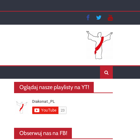
Oglądaj nasze playlisty na YT!
Obserwuj nas na FB!