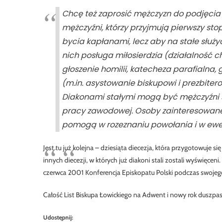
Chcę też zaprosić mężczyzn do podjęcia p
mężczyźni, którzy przyjmują pierwszy sto
bycia kapłanami, lecz aby na stałe słu
nich posługa miłosierdzia (działalność 
głoszenie homilii, katecheza parafialna,
(m.in. asystowanie biskupowi i prezbite
Diakonami stałymi mogą być mężczyźni sa
pracy zawodowej. Osoby zainteresowane 
pomogą w rozeznaniu powołania i w ewe
Jest tu już kolejna – dziesiąta diecezja, która przygotowuje
innych diecezji, w których już diakoni stali zostali wyświęc
czerwca 2001 Konferencja Episkopatu Polski podczas swojego
Całość List Biskupa Łowickiego na Adwent i nowy rok duszpa
Udostępnij: