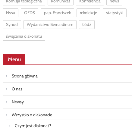
Komisja teologiczna
Komunikat
Konferencja
news
Nysa
OFDS
pap. Franciszek
rekolekcje
statystyki
Synod
Wydanictwo Bernardinum
Łódź
święcenia diakonatu
Menu
Strona główna
O nas
Newsy
Wszystko o diakonacie
Czym jest diakonat?