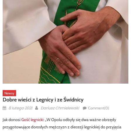
Newsy
Dobre wieści z Legnicy i ze Świdnicy
Posted
Author
8 lutego 2021
Dariusz Chmielewski
Comment(0)
on
Jak donosi
Gość legnicki
: „W Opolu odbyły się dwa ważne obrzędy
przygotowujące dorosłych mężczyzn z diecezji legnickiej do przyjęcia