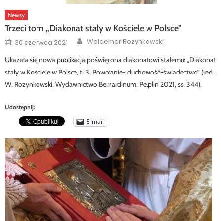
Newsy
Trzeci tom „Diakonat stały w Kościele w Polsce”
Author
Posted
Waldemar Rozynkowski
30 czerwca 2021
on
Ukazała się nowa publikacja poświęcona diakonatowi stałemu: „Diakonat
stały w Kościele w Polsce, t. 3, Powołanie- duchowość-świadectwo” (red.
W. Rozynkowski, Wydawnictwo Bernardinum, Pelplin 2021, ss. 344).
Udostępnij:
E-mail