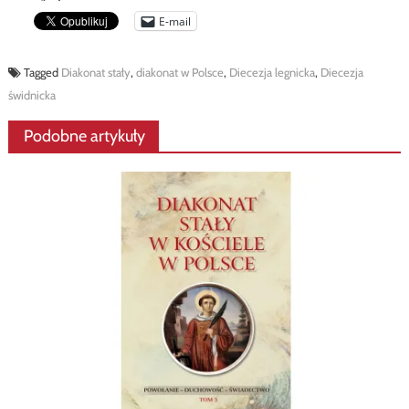
E-mail
Tagged
Diakonat stały
,
diakonat w Polsce
,
Diecezja legnicka
,
Diecezja
świdnicka
Podobne artykuły