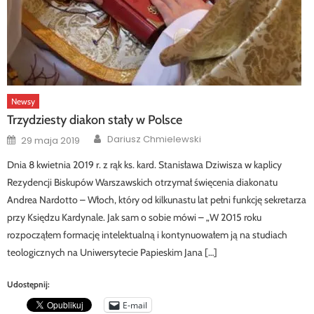
Newsy
Trzydziesty diakon stały w Polsce
Author
Posted
Dariusz Chmielewski
29 maja 2019
on
Dnia 8 kwietnia 2019 r. z rąk ks. kard. Stanisława Dziwisza w kaplicy
Rezydencji Biskupów Warszawskich otrzymał święcenia diakonatu
Andrea Nardotto – Włoch, który od kilkunastu lat pełni funkcję sekretarza
przy Księdzu Kardynale. Jak sam o sobie mówi – „W 2015 roku
rozpocząłem formację intelektualną i kontynuowałem ją na studiach
teologicznych na Uniwersytecie Papieskim Jana […]
Udostępnij:
E-mail