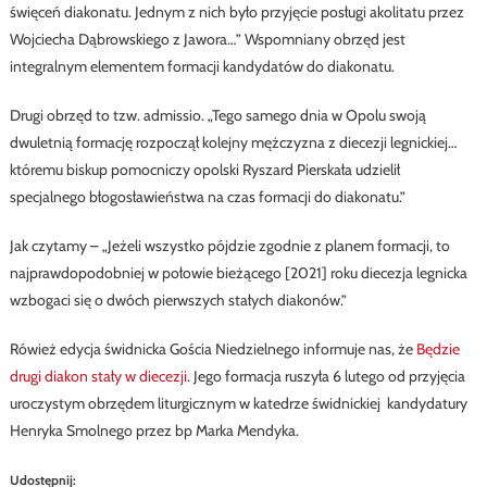
święceń diakonatu. Jednym z nich było przyjęcie posługi akolitatu przez
Wojciecha Dąbrowskiego z Jawora…” Wspomniany obrzęd jest
integralnym elementem formacji kandydatów do diakonatu.
Drugi obrzęd to tzw. admissio. „Tego samego dnia w Opolu swoją
dwuletnią formację rozpoczął kolejny mężczyzna z diecezji legnickiej…
któremu biskup pomocniczy opolski Ryszard Pierskała udzielił
specjalnego błogosławieństwa na czas formacji do diakonatu.”
Jak czytamy – „Jeżeli wszystko pójdzie zgodnie z planem formacji, to
najprawdopodobniej w połowie bieżącego [2021] roku diecezja legnicka
wzbogaci się o dwóch pierwszych stałych diakonów.”
Rówież edycja świdnicka Gościa Niedzielnego informuje nas, że
Będzie
drugi diakon stały w diecezji
. Jego formacja ruszyła 6 lutego od przyjęcia
uroczystym obrzędem liturgicznym w katedrze świdnickiej kandydatury
Henryka Smolnego przez bp Marka Mendyka.
Udostępnij: