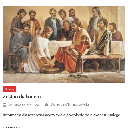
Newsy
Zostań diakonem
Author
Posted
Dariusz Chmielewski
26 stycznia 2024
on
Informacja dla rozpoznających swoje powołanie do diakonatu stałego
Udostępnij: