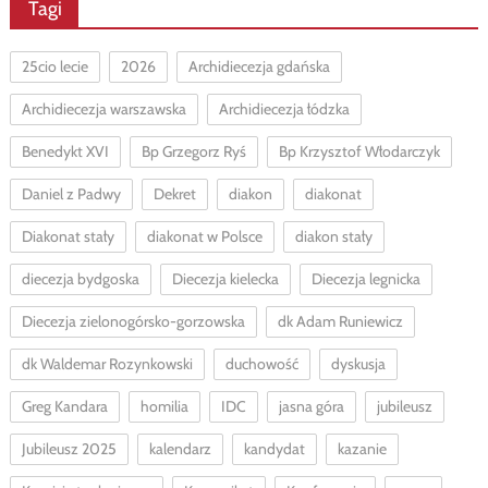
Tagi
25cio lecie
2026
Archidiecezja gdańska
Archidiecezja warszawska
Archidiecezja łódzka
Benedykt XVI
Bp Grzegorz Ryś
Bp Krzysztof Włodarczyk
Daniel z Padwy
Dekret
diakon
diakonat
Diakonat stały
diakonat w Polsce
diakon stały
diecezja bydgoska
Diecezja kielecka
Diecezja legnicka
Diecezja zielonogórsko-gorzowska
dk Adam Runiewicz
dk Waldemar Rozynkowski
duchowość
dyskusja
Greg Kandara
homilia
IDC
jasna góra
jubileusz
Jubileusz 2025
kalendarz
kandydat
kazanie