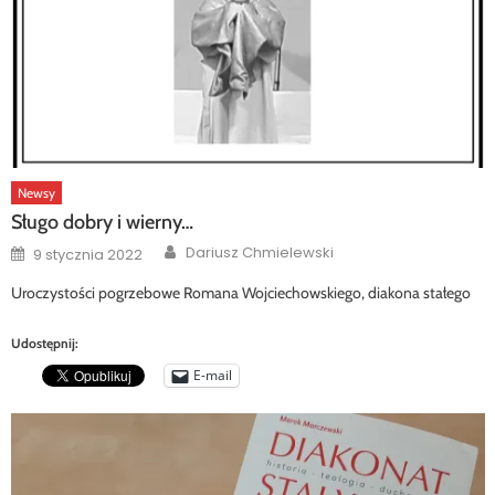
Newsy
Sługo dobry i wierny…
Author
Posted
Dariusz Chmielewski
9 stycznia 2022
on
Uroczystości pogrzebowe Romana Wojciechowskiego, diakona stałego
Udostępnij:
E-mail