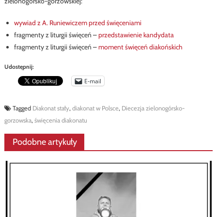
zielonogórsko-gorzowskiej:
wywiad z A. Runiewiczem przed święceniami
fragmenty z liturgii święceń –
przedstawienie kandydata
fragmenty z liturgii święceń –
moment święceń diakońskich
Udostępnij:
E-mail
Tagged
Diakonat stały
,
diakonat w Polsce
,
Diecezja zielonogórsko-
gorzowska
,
święcenia diakonatu
Podobne artykuły