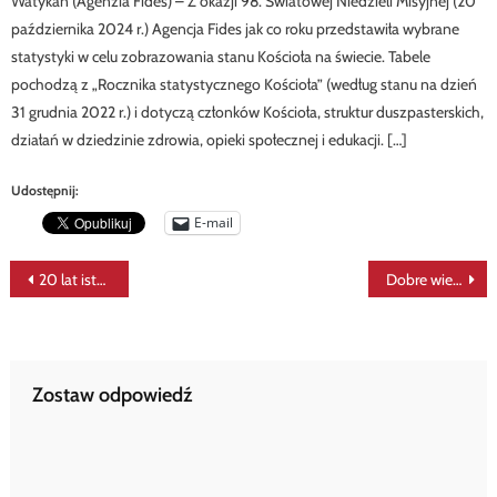
Watykan (Agenzia Fides) – Z okazji 98. Światowej Niedzieli Misyjnej (20
października 2024 r.) Agencja Fides jak co roku przedstawiła wybrane
statystyki w celu zobrazowania stanu Kościoła na świecie. Tabele
pochodzą z „Rocznika statystycznego Kościoła” (według stanu na dzień
31 grudnia 2022 r.) i dotyczą członków Kościoła, struktur duszpasterskich,
działań w dziedzinie zdrowia, opieki społecznej i edukacji. […]
Udostępnij:
E-mail
Nawigacja
20 lat istnienia portalu DIAKONAT.pl
Dobre wieści z Legnicy i ze Świdnicy
wpisu
Zostaw odpowiedź