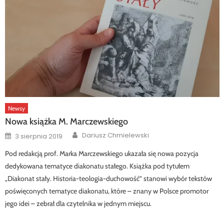
Newsy
Nowa książka M. Marczewskiego
Author
Posted
Dariusz Chmielewski
3 sierpnia 2019
on
Pod redakcją prof. Marka Marczewskiego ukazała się nowa pozycja
dedykowana tematyce diakonatu stałego. Książka pod tytułem
„Diakonat stały. Historia-teologia-duchowość” stanowi wybór tekstów
poświęconych tematyce diakonatu, które – znany w Polsce promotor
jego idei – zebrał dla czytelnika w jednym miejscu.