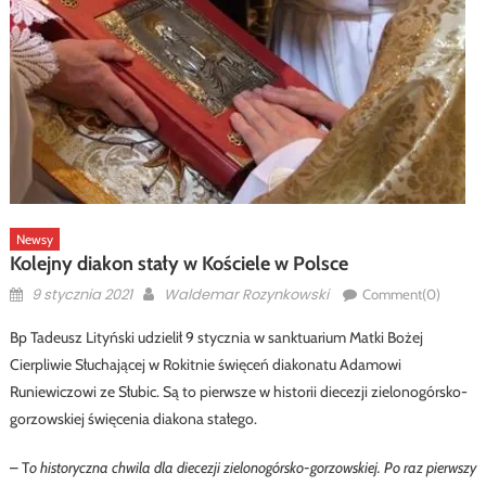
Newsy
Kolejny diakon stały w Kościele w Polsce
Posted
Author
9 stycznia 2021
Waldemar Rozynkowski
Comment(0)
on
Bp Tadeusz Lityński udzielił 9 stycznia w sanktuarium Matki Bożej
Cierpliwie Słuchającej w Rokitnie święceń diakonatu Adamowi
Runiewiczowi ze Słubic. Są to pierwsze w historii diecezji zielonogórsko-
gorzowskiej święcenia diakona stałego.
– T
o historyczna chwila dla diecezji zielonogórsko-gorzowskiej. Po raz pierwszy