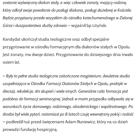
zostanie wyświęcony diakon stały, a więc człowiek żonaty, mający rodzinę,
który odkrył swoje powołanie do posługi diakona, posługi służebnej w Kościele.
Będzie przypisany przede wszystkim do ośrodka katechumenalnego w Zielonej
Górze i duszpasterstwa służby zdrowia
– wyjaśnił bp Lityński.
Kandydat ukończył studia teologiczne oraz odbył specjalne
przygotowanie w ośrodku formacyjnym dla diakonów stałych w Opolu.
Jest żonaty, ma dwoje dzieci. Przygotowanie do dzisiejszego dnia trwało
osiem lat.
–
Były to pełne studia teologiczne zakończone magisterium, dwuletnie studia
uzupełniające w Ośrodka Formacji Diakonów Stałych w Opolu, praktyki w
diecezji, rekolekcje, dni skupień i wiele innych. Generalnie cała formacja jest
podobna do formacji seminaryjnej. Jednak w moim przypadku odbywała się w
warunkach życia domowego, rodzinnego, akademickiego i wspólnotowego. Po
drodze był wiele pytań, natomiast po 8 latach czuję wewnętrzny pokój i radość
– podkreślił tuż przed święceniami Adam Runiewicz, który na co dzień
prowadzi fundację hospicyjną.