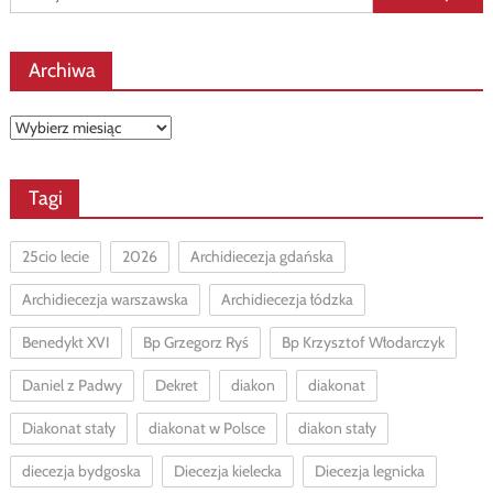
Archiwa
Archiwa
Tagi
25cio lecie
2026
Archidiecezja gdańska
Archidiecezja warszawska
Archidiecezja łódzka
Benedykt XVI
Bp Grzegorz Ryś
Bp Krzysztof Włodarczyk
Daniel z Padwy
Dekret
diakon
diakonat
Diakonat stały
diakonat w Polsce
diakon stały
diecezja bydgoska
Diecezja kielecka
Diecezja legnicka