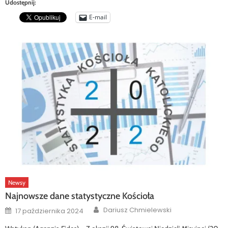
Udostępnij:
E-mail
Newsy
Najnowsze dane statystyczne Kościoła
Author
Posted
Dariusz Chmielewski
17 października 2024
on