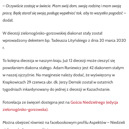
–
Oczywiście zostaję w świecie. Mam swój dom, swoją rodzinę i mam swoją
pracę. Będę starał się swoją posługę wypełniać tak, aby to wszystko pogodzić
–
dodał.
W diecezji zielonogórsko-gorzowskiej diakonat stały został
wprowadzony dekretem bp. Tadeusza Lityńskiego z dnia 20 marca 2020
r.
To kolejna diecezja w naszym kraju. Już 12 diecezji może cieszyć się
powołaniem diakona stałego. Adam Runiewicz jest 42 diakonem stałym
w naszej ojczyźnie. Na marginesie należy dodać, że wyświęcony w
Krapkowicach 29 czerwca ubr. dk. Jerzy Demski został w ostatnich
tygodniach inkardynowany do jednej z diecezji w Kazachstanie.
Fotorelacja ze święceń dostępna jest na
Gościa Niedzielnego (edycja
zielonogórsko-gorzowska).
Można obejrzeć również na facebookowym profilu Aspektów – Niedzieli