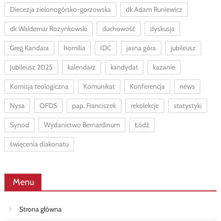
Diecezja zielonogórsko-gorzowska
dk Adam Runiewicz
dk Waldemar Rozynkowski
duchowość
dyskusja
Greg Kandara
homilia
IDC
jasna góra
jubileusz
Jubileusz 2025
kalendarz
kandydat
kazanie
Komisja teologiczna
Komunikat
Konferencja
news
Nysa
OFDS
pap. Franciszek
rekolekcje
statystyki
Synod
Wydanictwo Bernardinum
Łódź
święcenia diakonatu
Menu
Strona główna