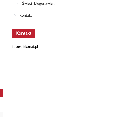
Święci i błogosławieni
-
Kontakt
Kontakt
.
info@diakonat.pl