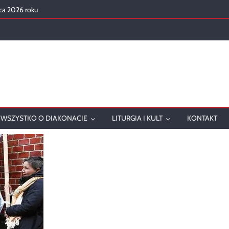
ca 2026 roku
mowanie
onatu w 2025 roku
ch
WSZYSTKO O DIAKONACIE
LITURGIA I KULT
KONTAKT