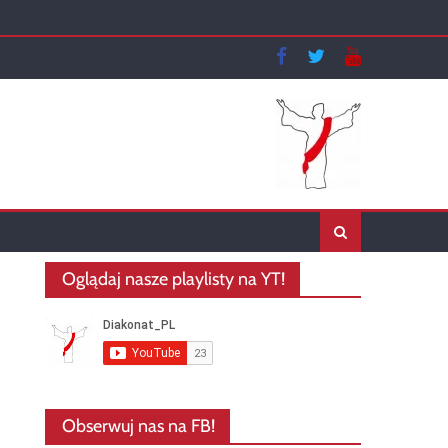
Oglądaj nasze playlisty na YT!
Obserwuj nas na FB!