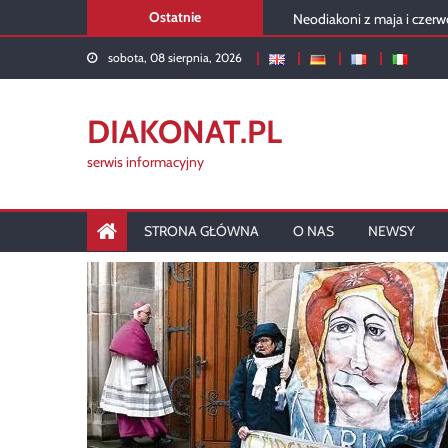
Skip
Neodiakoni z maja i czerw
Ostatnie
to
Rekolekcje 2026 – podsu
sobota, 08 sierpnia, 2026
content
USA: Portret stałego diak
Diakon w liturgii kartuskiej
Rusza diakonat w Siedlca
DIAKONAT.PL
serwis informacyjny
STRONA GŁÓWNA
O NAS
NEWSY