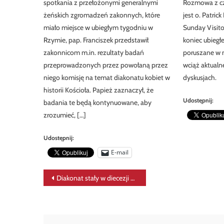
spotkania z przełożonymi generalnymi
Rozmowa z cz
żeńskich zgromadzeń zakonnych, które
jest o. Patric
miało miejsce w ubiegłym tygodniu w
Sunday Visito
Rzymie, pap. Franciszek przedstawił
koniec ubiegł
zakonnicom m.in. rezultaty badań
poruszane w 
przeprowadzonych przez powołaną przez
wciąż aktualn
niego komisję na temat diakonatu kobiet w
dyskusjach.
historii Kościoła. Papież zaznaczył, że
Udostępnij:
badania te będą kontynuowane, aby
zrozumieć, […]
Udostępnij:
E-mail
Nawigacja
Diakonat stały w diecezji warszawsko-praskiej już niebawem
wpisu