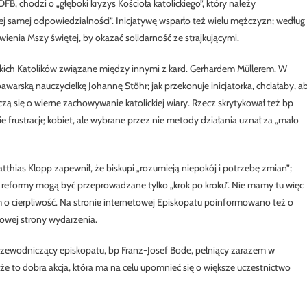
B, chodzi o „głęboki kryzys Kościoła katolickiego”, który należy
 samej odpowiedzialności”. Inicjatywę wsparło też wielu mężczyzn; według
ienia Mszy świętej, by okazać solidarność ze strajkującymi.
kich Katolików związane między innymi z kard. Gerhardem Müllerem. W
bawarską nauczycielkę Johannę Stöhr; jak przekonuje inicjatorka, chciałaby, a
zczą się o wierne zachowywanie katolickiej wiary. Rzecz skrytykował też bp
 frustrację kobiet, ale wybrane przez nie metody działania uznał za „mało
tthias Klopp zapewnił, że biskupi „rozumieją niepokój i potrzebę zmian”;
a, a reformy mogą być przeprowadzane tylko „krok po kroku”. Nie mamy tu więc
 o cierpliwość. Na stronie internetowej Episkopatu poinformowano też o
kowej strony wydarzenia.
przewodniczący episkopatu, bp Franz-Josef Bode, pełniący zarazem w
 że to dobra akcja, która ma na celu upomnieć się o większe uczestnictwo