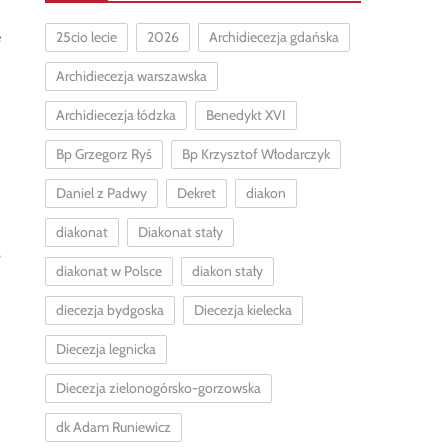
e
25cio lecie
2026
Archidiecezja gdańska
Archidiecezja warszawska
Archidiecezja łódzka
Benedykt XVI
Bp Grzegorz Ryś
Bp Krzysztof Włodarczyk
Daniel z Padwy
Dekret
diakon
diakonat
Diakonat stały
,
diakonat w Polsce
diakon stały
diecezja bydgoska
Diecezja kielecka
Diecezja legnicka
Diecezja zielonogórsko-gorzowska
dk Adam Runiewicz