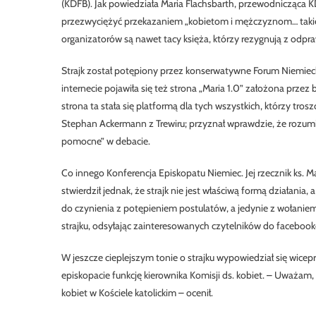
(KDFB). Jak powiedziała Maria Flachsbarth, przewodnicząca KDF
przezwyciężyć przekazaniem „kobietom i mężczyznom… takiej
organizatorów są nawet tacy księża, którzy rezygnują z odpraw
Strajk został potępiony przez konserwatywne Forum Niemiec
internecie pojawiła się też strona „Maria 1.0” założona przez 
strona ta stała się platformą dla tych wszystkich, którzy tros
Stephan Ackermann z Trewiru; przyznał wprawdzie, że rozumie
pomocne” w debacie.
Co innego Konferencja Episkopatu Niemiec. Jej rzecznik ks. Ma
stwierdził jednak, że strajk nie jest właściwą formą działani
do czynienia z potępieniem postulatów, a jedynie z wołaniem
strajku, odsyłając zainteresowanych czytelników do faceboo
W jeszcze cieplejszym tonie o strajku wypowiedział się wice
episkopacie funkcję kierownika Komisji ds. kobiet. – Uważam,
kobiet w Kościele katolickim – ocenił.