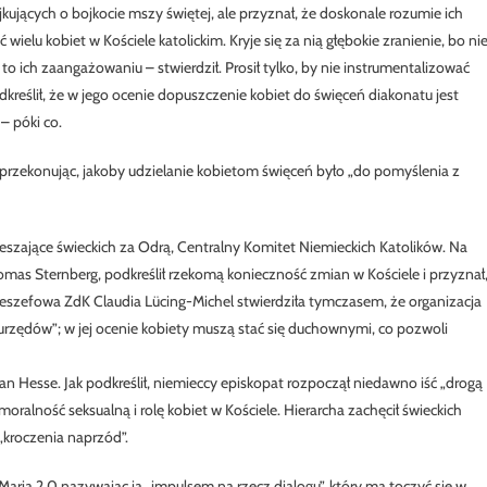
ajkujących o bojkocie mszy świętej, ale przyznał, że doskonale rozumie ich
ielu kobiet w Kościele katolickim. Kryje się za nią głębokie zranienie, bo ni
o ich zaangażowaniu – stwierdził. Prosił tylko, by nie instrumentalizować
podkreślił, że w jego ocenie dopuszczenie kobiet do święceń diakonatu jest
– póki co.
r, przekonując, jakoby udzielanie kobietom święceń było „do pomyślenia z
zeszające świeckich za Odrą, Centralny Komitet Niemieckich Katolików. Na
as Sternberg, podkreślił rzekomą konieczność zmian w Kościele i przyznał
eszefowa ZdK Claudia Lücing-Michel stwierdziła tymczasem, że organizacja
urzędów”; w jej ocenie kobiety muszą stać się duchownymi, co pozwoli
n Hesse. Jak podkreślił, niemieccy episkopat rozpoczął niedawno iść „drogą
oralność seksualną i rolę kobiet w Kościele. Hierarcha zachęcił świeckich
kroczenia naprzód”.
aria 2.0 nazywając ją „impulsem na rzecz dialogu”, który ma toczyć się w