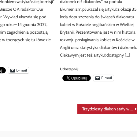
łonkiem watykańskiej komisji”
diakonek niż diakonów” na portalu
k Briscoe OP, redaktor Our
Ekumenizm.pl ukazał się artykuł z okazji 35
r. Wywiad ukazała się pod
lecia dopuszczenia do święceń diakonatu
ego roku – 14 grudnia 2022,
kobiet w Kościele anglikańskim w Wielkiej
nim zagadnienia pozostają
Brytanii. Prezentowana jest w nim historia
e w toczących się tu i ówdzie
rozwoju posługiwania kobiet w Kościele w
Anglii oraz statystyka diakonów i diakonek
Ciekawym jest też artykuł dostępny […]
Udostępnij:
E-mail
E-mail
Trzydziesty diakon stały w Polsce