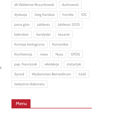
dk Waldemar Rozynkowski
duchowość
dyskusja
Greg Kandara
homilia
IDC
jasna góra
jubileusz
Jubileusz 2025
kalendarz
kandydat
kazanie
Komisja teologiczna
Komunikat
Konferencja
news
Nysa
OFDS
pap. Franciszek
rekolekcje
statystyki
y,
Synod
Wydanictwo Bernardinum
Łódź
święcenia diakonatu
Menu