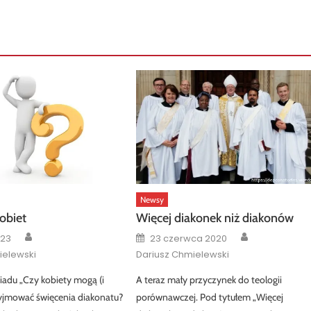
Newsy
obiet
Więcej diakonek niż diakonów
Author
Author
Posted
023
23 czerwca 2020
on
ielewski
Dariusz Chmielewski
adu „Czy kobiety mogą (i
A teraz mały przyczynek do teologii
yjmować święcenia diakonatu?
porównawczej. Pod tytułem „Więcej