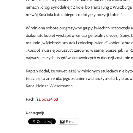
ramach „drogi synodalnej”. Z kolei bp Franz Jung z Würzburga 
rozwój Kościoła katolickiego, co dotyczy pozycji kobiet”.
W minioną sobotę progresywne grupy świeckich rozpoczęły akcj
diakonatu kobiet wystąpił wikariusz generalny diecezji Spiry
rozumie „wściekłość, smutek i zniecierpliwienie” kobiet, któr
„Kościół musi się poruszyć”, zarówno w samej Spirze, jak i w 
najważniejszych urzędów kierowniczych w diecezji zostanie 
Kapłan dodał, że nawet jeżeli w minionych stuleciach nie było
teraz się to zmieniło; jego zdaniem w starożytności było bow
Karla-Heinza Wiesemanna.
Pach (za
pch24.pl
)
Udostępnij:
E-mail