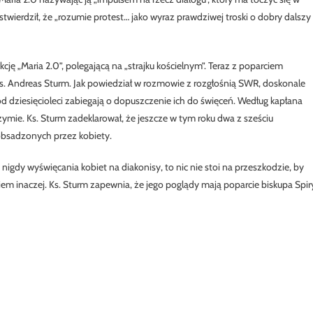
stwierdził, że „rozumie protest… jako wyraz prawdziwej troski o dobry dalszy
ę „Maria 2.0”, polegającą na „strajku kościelnym”. Teraz z poparciem
, ks. Andreas Sturm. Jak powiedział w rozmowie z rozgłośnią SWR, doskonale
e od dziesięcioleci zabiegają o dopuszczenie ich do święceń. Według kapłana
Rzymie. Ks. Sturm zadeklarował, że jeszcze w tym roku dwa z sześciu
obsadzonych przez kobiety.
 nigdy wyświęcania kobiet na diakonisy, to nic nie stoi na przeszkodzie, by
iem inaczej. Ks. Sturm zapewnia, że jego poglądy mają poparcie biskupa Spir