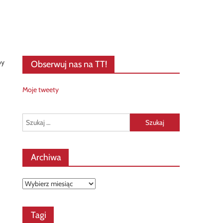
by
Obserwuj nas na TT!
Moje tweety
Szukaj:
Archiwa
Archiwa
Tagi