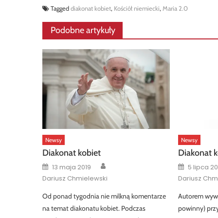
Tagged
diakonat kobiet
,
Kościół niemiecki
,
Maria 2.0
Podobne artykuły
Newsy
Newsy
Diakonat kobiet
Diakonat k
Author
Posted
Posted
13 maja 2019
5 lipca 2
on
on
Dariusz Chmielewski
Dariusz Chm
Od ponad tygodnia nie milkną komentarze
Autorem wywi
na temat diakonatu kobiet. Podczas
powinny) prz