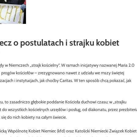
zecz o postulatach i strajku kobiet
)
ęły w Niemczech „strajk kościelny”. W ramach inicjatywy nazwanej Maria 2.0
ień progów kościołów – zrezygnowano nawet z udziału we mszy świętej
zacjach i instytucjach, jak choćby Caritas. W ten sposób chcą pokazać, jak
oku, to zasadniczo głębokie poddanie Kościoła duchowi czasu; w „strajku
do wszystkich kościelnych urzędów i posług, od diakonatu, przez prezbiteri
a się do nich kobiety na całym świecie.
icką Wspólnotę Kobiet Niemiec (kfd) oraz Katolicki Niemiecki Związek Kobiet