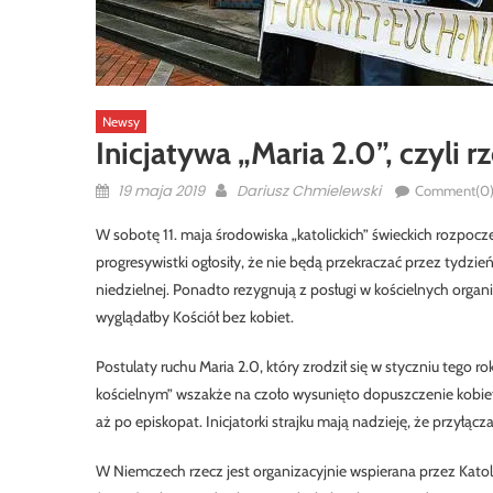
Newsy
Inicjatywa „Maria 2.0”, czyli r
Posted
Author
19 maja 2019
Dariusz Chmielewski
Comment(0
on
W sobotę 11. maja środowiska „katolickich” świeckich rozpocz
progresywistki ogłosiły, że nie będą przekraczać przez tydz
niedzielnej. Ponadto rezygnują z posługi w kościelnych organi
wyglądałby Kościół bez kobiet.
Postulaty ruchu Maria 2.0, który zrodził się w styczniu tego r
kościelnym” wszakże na czoło wysunięto dopuszczenie kobiet 
aż po episkopat. Inicjatorki strajku mają nadzieję, że przyłącz
W Niemczech rzecz jest organizacyjnie wspierana przez Katol