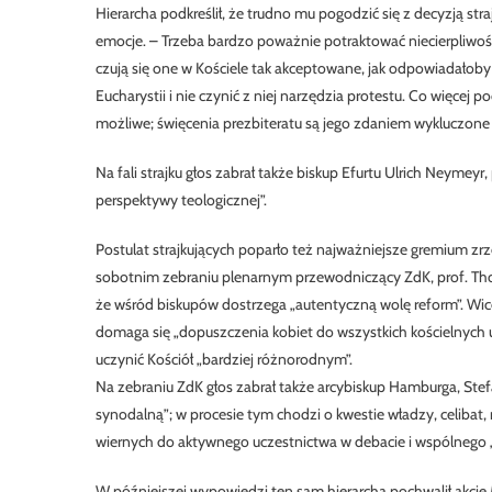
Hierarcha podkreślił, że trudno mu pogodzić się z decyzją str
emocje. – Trzeba bardzo poważnie potraktować niecierpliwość w
czują się one w Kościele tak akceptowane, jak odpowiadałoby t
Eucharystii i nie czynić z niej narzędzia protestu. Co więcej 
możliwe; święcenia prezbiteratu są jego zdaniem wykluczone 
Na fali strajku głos zabrał także biskup Efurtu Ulrich Neymey
perspektywy teologicznej”.
Postulat strajkujących poparło też najważniejsze gremium zr
sobotnim zebraniu plenarnym przewodniczący ZdK, prof. Thom
że wśród biskupów dostrzega „autentyczną wolę reform”. Wic
domaga się „dopuszczenia kobiet do wszystkich kościelnych 
uczynić Kościół „bardziej różnorodnym”.
Na zebraniu ZdK głos zabrał także arcybiskup Hamburga, Stefa
synodalną”; w procesie tym chodzi o kwestie władzy, celibat, m
wiernych do aktywnego uczestnictwa w debacie i wspólnego „
W późniejszej wypowiedzi ten sam hierarcha pochwalił akcję M