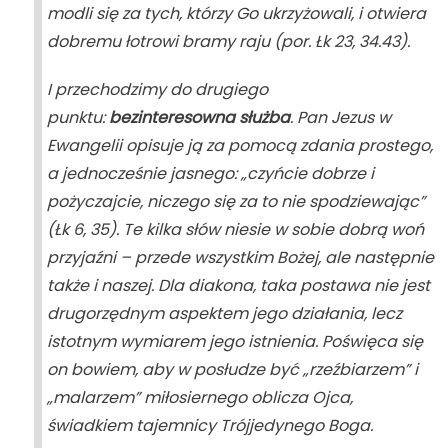
modli się za tych, którzy Go ukrzyżowali, i otwiera
dobremu łotrowi bramy raju (por.
Łk
23, 34.43).
I przechodzimy do drugiego
punktu:
bezinteresowna służba
. Pan Jezus w
Ewangelii opisuje ją za pomocą zdania prostego,
a jednocześnie jasnego: „czyńcie dobrze i
pożyczajcie, niczego się za to nie spodziewając”
(
Łk
6, 35). Te kilka słów niesie w sobie dobrą woń
przyjaźni – przede wszystkim Bożej, ale następnie
także i naszej. Dla diakona, taka postawa nie jest
drugorzędnym aspektem jego działania, lecz
istotnym wymiarem jego istnienia. Poświęca się
on bowiem, aby w posłudze być „rzeźbiarzem” i
„malarzem” miłosiernego oblicza Ojca,
świadkiem tajemnicy Trójjedynego Boga.