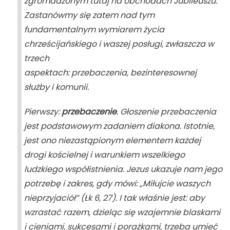
zgromadzonym tutaj na obchodach Jubileuszu.
Zastanówmy się zatem nad tym
fundamentalnym wymiarem życia
chrześcijańskiego i waszej posługi, zwłaszcza w
trzech
aspektach:
przebaczenia
,
bezinteresownej
służby
i
komunii
.
Pierwszy:
przebaczenie
. Głoszenie przebaczenia
jest podstawowym zadaniem diakona. Istotnie,
jest ono niezastąpionym elementem każdej
drogi kościelnej i warunkiem wszelkiego
ludzkiego współistnienia. Jezus ukazuje nam jego
potrzebę i zakres, gdy mówi: „Miłujcie waszych
nieprzyjaciół” (
Łk
6, 27). I tak właśnie jest: aby
wzrastać razem, dzieląc się wzajemnie blaskami
i cieniami, sukcesami i porażkami, trzeba umieć