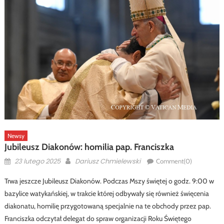
Newsy
Jubileusz Diakonów: homilia pap. Franciszka
Posted
Author
23 lutego 2025
Dariusz Chmielewski
Comment(0)
on
Trwa jeszcze Jubileusz Diakonów. Podczas Mszy świętej o godz. 9:00 w
bazylice watykańskiej, w trakcie której odbywały się również święcenia
diakonatu, homilię przygotowaną specjalnie na te obchody przez pap.
Franciszka odczytał delegat do spraw organizacji Roku Świętego