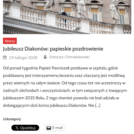
Newsy
Jubileusz Diakonów: papieskie pozdrowienie
Author
Posted
Dariusz Chmielewski
23 lutego 2025
on
Od ponad tygodnia Papież Franciszek przebywa w szpitalu, gdzie
poddawany jest intensywnemu leczeniu oraz otaczany jest modlitwą
przez wiernych na całym świecie. Od tego czasu też nie uczestniczy w
żadnych obchodach i uroczystościach, w tym związanych z trwającym
Jubileuszem 2025 Roku. Z tego również powodu nie brał udziału w
dobiegającycm dziś końca Jubileuszu Diakonów. Nie […]
Udostępnij:
E-mail