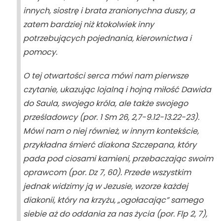
innych, siostrę i brata zranionychna duszy, a
zatem bardziej niż ktokolwiek inny
potrzebujących pojednania, kierownictwa i
pomocy.
O tej otwartości serca mówi nam pierwsze
czytanie, ukazując lojalną i hojną miłość Dawida
do Saula, swojego króla, ale także swojego
prześladowcy (por.
1 Sm
26, 2,7-9.12-13.22-23).
Mówi nam o niej również, w innym kontekście,
przykładna śmierć diakona Szczepana, który
pada pod ciosami kamieni, przebaczając swoim
oprawcom (por.
Dz
7, 60). Przede wszystkim
jednak widzimy ją w Jezusie, wzorze każdej
diakonii, który na krzyżu, „ogołacając” samego
siebie aż do oddania za nas życia (por.
Flp
2, 7),