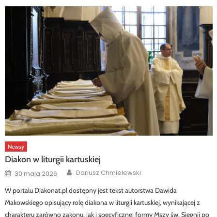
Newsy
Diakon w liturgii kartuskiej
Author
Posted
Dariusz Chmielewski
30 maja 2026
on
W portalu Diakonat.pl dostępny jest tekst autorstwa Dawida
Makowskiego opisujący rolę diakona w liturgii kartuskiej, wynikającej z
charakteru zarówno zakonu, jak i specyficznej formy Mszy św. Sięgnij po