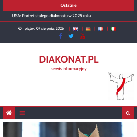
Skip
Ostatnie
Rekolekcje 2026 – podsumowanie
to
USA: Portret stałego diakonatu w 2025 roku
content
Diakon w liturgii kartuskiej
Rusza diakonat w Siedlcach
piątek, 07 sierpnia, 2026
DIAKONAT.PL
serwis informacyjny