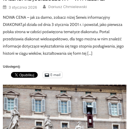
Author
Posted
Dariusz Chmielewski
3 stycznia 2026
on
NOWA CENA – jak za darmo, zobacz niżej Serwis informacyjny
DIAKONAT.pl działa od dnia 3 stycznia 2001 r. i powstał, jako pierwsza
polska strona w całości poświęcona tematyce diakonatu. Portal
przedstawia diakonat wieloaspektowo, dla tego można w nim znaleźć
informacje dotyczące wykształcenia się tego stopnia posługiwania, jego
historii w ciągu wieków, kształtowania się form tej […]
Udostępnij:
E-mail