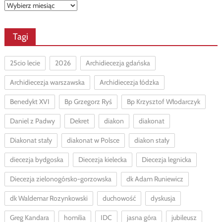
Archiwa
Tagi
25cio lecie
2026
Archidiecezja gdańska
Archidiecezja warszawska
Archidiecezja łódzka
Benedykt XVI
Bp Grzegorz Ryś
Bp Krzysztof Włodarczyk
Daniel z Padwy
Dekret
diakon
diakonat
Diakonat stały
diakonat w Polsce
diakon stały
diecezja bydgoska
Diecezja kielecka
Diecezja legnicka
Diecezja zielonogórsko-gorzowska
dk Adam Runiewicz
dk Waldemar Rozynkowski
duchowość
dyskusja
Greg Kandara
homilia
IDC
jasna góra
jubileusz