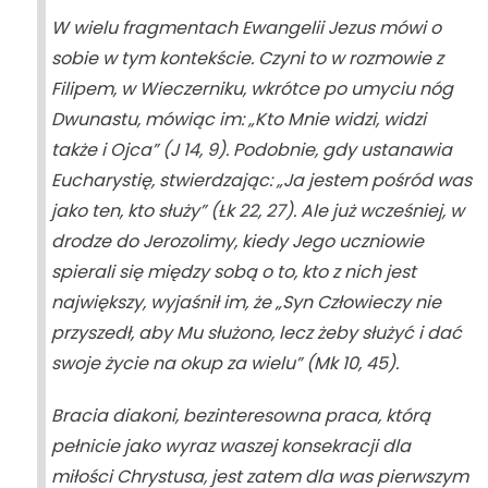
W wielu fragmentach Ewangelii Jezus mówi o
sobie w tym kontekście. Czyni to w rozmowie z
Filipem, w Wieczerniku, wkrótce po umyciu nóg
Dwunastu, mówiąc im: „Kto Mnie widzi, widzi
także i Ojca” (
J
14, 9). Podobnie, gdy ustanawia
Eucharystię, stwierdzając: „Ja jestem pośród was
jako ten, kto służy” (
Łk
22, 27). Ale już wcześniej, w
drodze do Jerozolimy, kiedy Jego uczniowie
spierali się między sobą o to, kto z nich jest
największy, wyjaśnił im, że „Syn Człowieczy nie
przyszedł, aby Mu służono, lecz żeby służyć i dać
swoje życie na okup za wielu” (
Mk
10, 45).
Bracia diakoni, bezinteresowna praca, którą
pełnicie jako wyraz waszej konsekracji dla
miłości Chrystusa, jest zatem dla was pierwszym