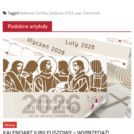
Tagged
diakonat
,
homilia
,
Jubileusz 2025
,
pap. Franciszek
Podobne artykuły
Newsy
KALENDARZ JUBILEUSZOWY – WYPRZEDAŻ!