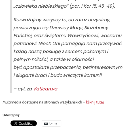
„człowieka niebieskiego” (por.
1 Kor
15, 45-49).
Rozważajmy wszyscy to, co zaraz uczynimy,
powierzając się Dziewicy Maryi, Służebnicy
Pańskiej, oraz świętemu Wawrzyńcowi, waszemu
patronowi. Niech Oni pomagają nam przeżywać
każdą naszą posługę z sercem pokornym i
pełnym miłości, a także w ofiarności
być
apostołami
przebaczenia
,
bezinteresownym
i sługami braci
i
budowniczymi komunii
.
– cyt. za
Vatican.va
Multimedia dostępne na stronach watykańskich –
kliknij tutaj
Udostępnij:
E-mail