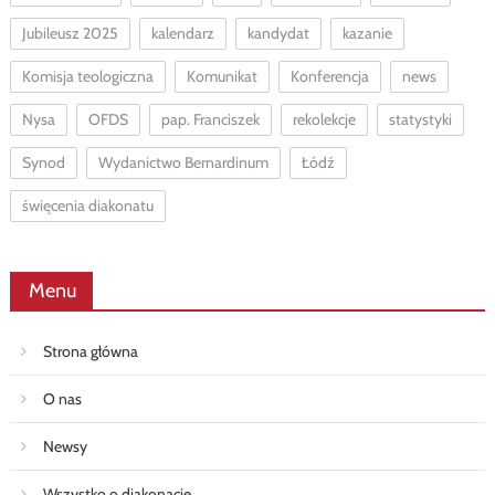
Jubileusz 2025
kalendarz
kandydat
kazanie
Komisja teologiczna
Komunikat
Konferencja
news
Nysa
OFDS
pap. Franciszek
rekolekcje
statystyki
Synod
Wydanictwo Bernardinum
Łódź
święcenia diakonatu
Menu
Strona główna
O nas
Newsy
Wszystko o diakonacie