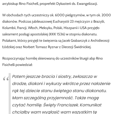
arcybiskup Rino Fisichell, proprefekt Dykasterii ds. Ewangelizacji.
W obchodach tych uczestniczy ok. 6000 pielgrzymów, w tym ok. 2000
diakonów. Podczas jubileuszowej Eucharystii 23 mężczyzn z Brazylii,
Kolumbii, Francji, Włoch, Meksyku, Polski, Hiszpanii i USA przyjęło
sakrament posługi apostolskiej (KKK 1536) w stopniu diakonatu.
Polakami, którzy przyjęli te święcenia są Jacek Grabarczyk z Archidiecezji
Łódzkiej oraz Norbert Tomasz Ryznar z Diecezji Świdnickiej.
Rozpoczynając homilię skierowaną do uczestników liturgii abp Rino
Fisichelli powiedział:
Potem jeszcze bracia i siostry, zwłaszcza w
drodze, diakoni i wykurzy wkrótce przez nałożenie
rąk tej dziecie stanu świętego stanu diakonatu.
Mam szczególną przyjemność. Także mogę
czytać homilię. Święty Franciszek. Komunikat
chciałby wam wygłosić wam wszystkim tę