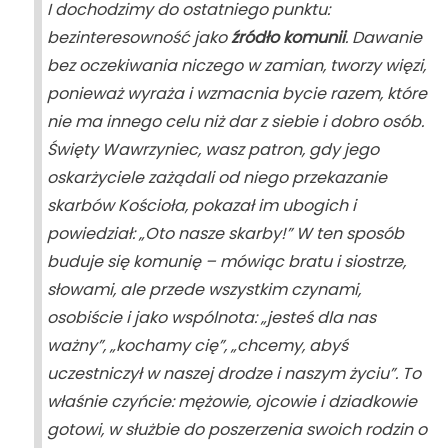
I dochodzimy do ostatniego punktu:
bezinteresowność jako
źródło komunii
. Dawanie
bez oczekiwania niczego w zamian, tworzy więzi,
ponieważ wyraża i wzmacnia bycie razem, które
nie ma innego celu niż dar z siebie i dobro osób.
Święty Wawrzyniec, wasz patron, gdy jego
oskarżyciele zażądali od niego przekazanie
skarbów Kościoła, pokazał im ubogich i
powiedział: „Oto nasze skarby!” W ten sposób
buduje się komunię – mówiąc bratu i siostrze,
słowami, ale przede wszystkim czynami,
osobiście i jako wspólnota: „jesteś dla nas
ważny”, „kochamy cię”, „chcemy, abyś
uczestniczył w naszej drodze i naszym życiu”. To
właśnie czyńcie: mężowie, ojcowie i dziadkowie
gotowi, w służbie do poszerzenia swoich rodzin o