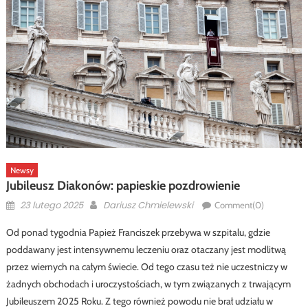
Newsy
Jubileusz Diakonów: papieskie pozdrowienie
Posted
Author
23 lutego 2025
Dariusz Chmielewski
Comment(0)
on
Od ponad tygodnia Papież Franciszek przebywa w szpitalu, gdzie
poddawany jest intensywnemu leczeniu oraz otaczany jest modlitwą
przez wiernych na całym świecie. Od tego czasu też nie uczestniczy w
żadnych obchodach i uroczystościach, w tym związanych z trwającym
Jubileuszem 2025 Roku. Z tego również powodu nie brał udziału w