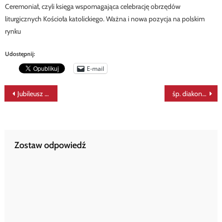
Ceremoniał, czyli księga wspomagająca celebrację obrzędów
liturgicznych Kościoła katolickiego. Ważna i nowa pozycja na polskim
rynku
Udostępnij:
E-mail
Nawigacja
Jubileusz Diakonów: homilia pap. Franciszka
śp. diakon Piotr Kowalczyk
wpisu
Zostaw odpowiedź