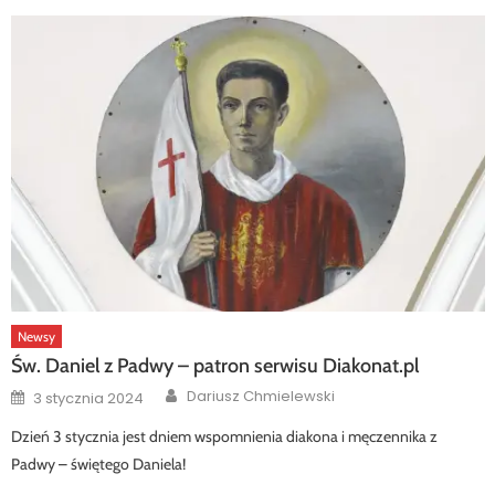
Newsy
Św. Daniel z Padwy – patron serwisu Diakonat.pl
Author
Posted
Dariusz Chmielewski
3 stycznia 2024
on
Dzień 3 stycznia jest dniem wspomnienia diakona i męczennika z
Padwy – świętego Daniela!