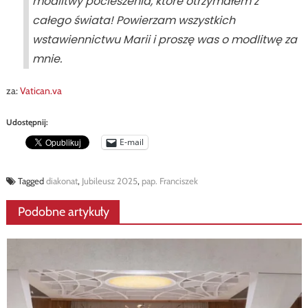
modlitwy pocieszenia, które otrzymałem z
całego świata! Powierzam wszystkich
wstawiennictwu Marii i proszę was o modlitwę za
mnie.
za:
Vatican.va
Udostępnij:
E-mail
Tagged
diakonat
,
Jubileusz 2025
,
pap. Franciszek
Podobne artykuły