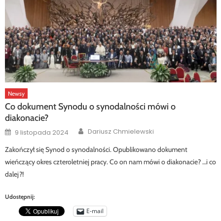
Newsy
Co dokument Synodu o synodalności mówi o
diakonacie?
Author
Posted
Dariusz Chmielewski
9 listopada 2024
on
Zakończył się Synod o synodalności. Opublikowano dokument
wieńczący okres czteroletniej pracy. Co on nam mówi o diakonacie? …i co
dalej?!
Udostępnij:
E-mail