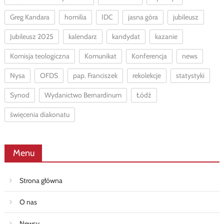
Greg Kandara
homilia
IDC
jasna góra
jubileusz
Jubileusz 2025
kalendarz
kandydat
kazanie
Komisja teologiczna
Komunikat
Konferencja
news
Nysa
OFDS
pap. Franciszek
rekolekcje
statystyki
Synod
Wydanictwo Bernardinum
Łódź
święcenia diakonatu
Menu
Strona główna
O nas
Newsy