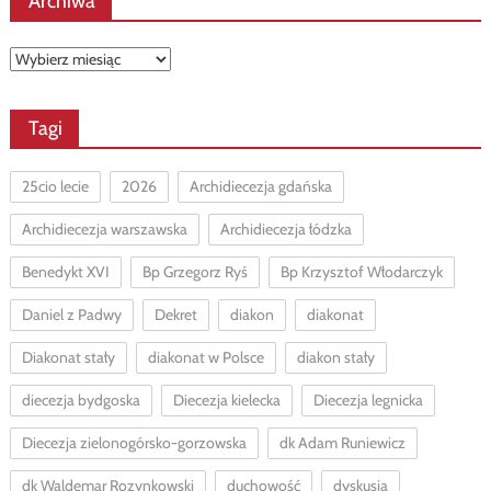
Archiwa
Archiwa
Tagi
25cio lecie
2026
Archidiecezja gdańska
Archidiecezja warszawska
Archidiecezja łódzka
Benedykt XVI
Bp Grzegorz Ryś
Bp Krzysztof Włodarczyk
Daniel z Padwy
Dekret
diakon
diakonat
Diakonat stały
diakonat w Polsce
diakon stały
diecezja bydgoska
Diecezja kielecka
Diecezja legnicka
Diecezja zielonogórsko-gorzowska
dk Adam Runiewicz
dk Waldemar Rozynkowski
duchowość
dyskusja