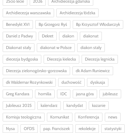
25cio lecie
2026
Archidiecezja gdańska
Archidiecezja warszawska
Archidiecezja łódzka
Benedykt XVI
Bp Grzegorz Ryś
Bp Krzysztof Włodarczyk
Daniel z Padwy
Dekret
diakon
diakonat
Diakonat stały
diakonat w Polsce
diakon stały
diecezja bydgoska
Diecezja kielecka
Diecezja legnicka
Diecezja zielonogórsko-gorzowska
dk Adam Runiewicz
dk Waldemar Rozynkowski
duchowość
dyskusja
Greg Kandara
homilia
IDC
jasna góra
jubileusz
Jubileusz 2025
kalendarz
kandydat
kazanie
Komisja teologiczna
Komunikat
Konferencja
news
Nysa
OFDS
pap. Franciszek
rekolekcje
statystyki