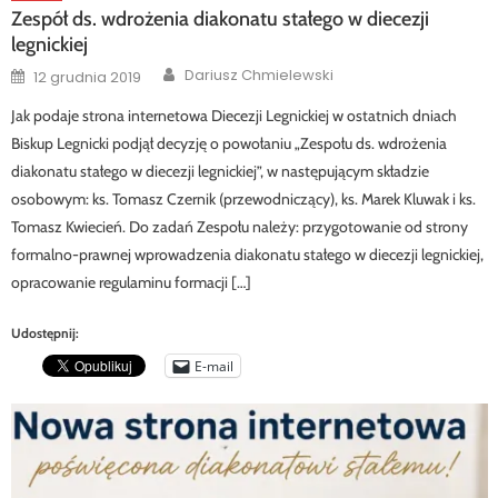
Zespół ds. wdrożenia diakonatu stałego w diecezji
legnickiej
Author
Posted
Dariusz Chmielewski
12 grudnia 2019
on
Jak podaje strona internetowa Diecezji Legnickiej w ostatnich dniach
Biskup Legnicki podjął decyzję o powołaniu „Zespołu ds. wdrożenia
diakonatu stałego w diecezji legnickiej”, w następującym składzie
osobowym: ks. Tomasz Czernik (przewodniczący), ks. Marek Kluwak i ks.
Tomasz Kwiecień. Do zadań Zespołu należy: przygotowanie od strony
formalno-prawnej wprowadzenia diakonatu stałego w diecezji legnickiej,
opracowanie regulaminu formacji […]
Udostępnij:
E-mail