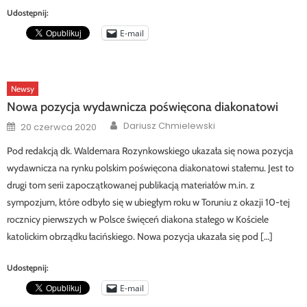
Udostępnij:
E-mail
Newsy
Nowa pozycja wydawnicza poświęcona diakonatowi
Author
Posted
Dariusz Chmielewski
20 czerwca 2020
on
Pod redakcją dk. Waldemara Rozynkowskiego ukazała się nowa pozycja
wydawnicza na rynku polskim poświęcona diakonatowi stałemu. Jest to
drugi tom serii zapoczątkowanej publikacją materiałów m.in. z
sympozjum, które odbyło się w ubiegłym roku w Toruniu z okazji 10-tej
rocznicy pierwszych w Polsce święceń diakona stałego w Kościele
katolickim obrządku łacińskiego. Nowa pozycja ukazała się pod […]
Udostępnij:
E-mail