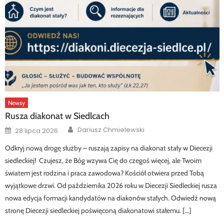
Newsy
Rusza diakonat w Siedlcach
Author
Posted
Dariusz Chmielewski
28 lipca 2026
on
Odkryj nową drogę służby – ruszają zapisy na diakonat stały w Diecezji
siedleckiej! Czujesz, że Bóg wzywa Cię do czegoś więcej, ale Twoim
światem jest rodzina i praca zawodowa? Kościół otwiera przed Tobą
wyjątkowe drzwi. Od października 2026 roku w Diecezji Siedleckiej rusza
nowa edycja formacji kandydatów na diakonów stałych. Odwiedź nową
stronę Diecezji siedleckiej poświęconą diakonatowi stałemu. […]