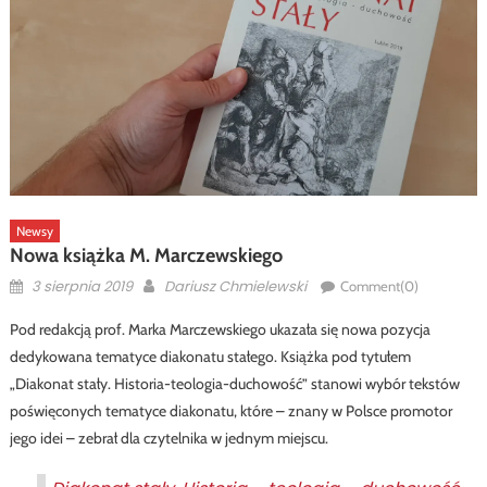
Newsy
Nowa książka M. Marczewskiego
Posted
Author
3 sierpnia 2019
Dariusz Chmielewski
Comment(0)
on
Pod redakcją prof. Marka Marczewskiego ukazała się nowa pozycja
dedykowana tematyce diakonatu stałego. Książka pod tytułem
„Diakonat stały. Historia-teologia-duchowość” stanowi wybór tekstów
poświęconych tematyce diakonatu, które – znany w Polsce promotor
jego idei – zebrał dla czytelnika w jednym miejscu.