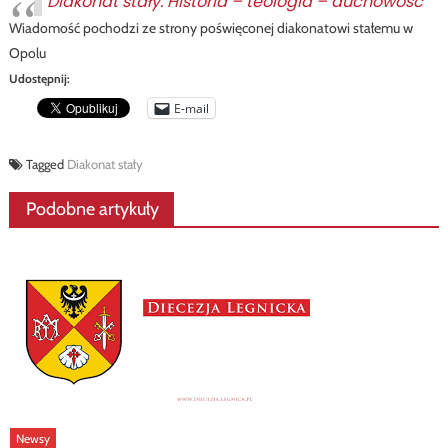
Diakonat stały. Historia – teologia – duchowość
Wiadomość pochodzi ze strony poświęconej diakonatowi stałemu w
Opolu
Udostępnij:
E-mail
Tagged
Diakonat stały
Podobne artykuły
Newsy