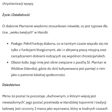
chrystianizacji wyspy.
Życie i Działalność
O diakonie Mantanie wiadomo stosunkowo niewiele, co jest typowe dla
tzw. „wieku świętych” w Irlandii:
Posługa
: Pełnił funkcję diakona, co w tamtym czasie wiązało się nie
tylko z funkcjami liturgicznymi, ale i z aktywną pracą misyjną oraz
zarządzaniem dobrami rodzących się wspólnot chrześcijańskich.
Obszar kultu
: Jego imię jest silnie związane z parafią St. Mantan w
Wicklow (Irlandia), gdzie do dziś kultywowana jest pamięć o nim
jako o patronie lokalnej społeczności.
Dziedzictwo
Mimo że postać ta pozostaje „duchownym, o którym więcej jest
niewiadomych”, jego postać przetrwała w irlandzkiej toponimii i tradycji
ludowej. Jest czczony 2 marca jako wyznawca, który w trudnych czasach