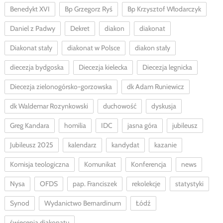
Benedykt XVI
Bp Grzegorz Ryś
Bp Krzysztof Włodarczyk
Daniel z Padwy
Dekret
diakon
diakonat
Diakonat stały
diakonat w Polsce
diakon stały
diecezja bydgoska
Diecezja kielecka
Diecezja legnicka
Diecezja zielonogórsko-gorzowska
dk Adam Runiewicz
dk Waldemar Rozynkowski
duchowość
dyskusja
Greg Kandara
homilia
IDC
jasna góra
jubileusz
Jubileusz 2025
kalendarz
kandydat
kazanie
Komisja teologiczna
Komunikat
Konferencja
news
Nysa
OFDS
pap. Franciszek
rekolekcje
statystyki
Synod
Wydanictwo Bernardinum
Łódź
święcenia diakonatu