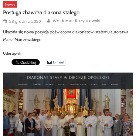
Newsy
Posługa zbawcza diakona stałego
Author
Posted
Waldemar Rozynkowski
28 grudnia 2020
on
Ukazała się nowa pozycja poświęcona diakonatowi stałemu autorstwa
Marka Marczewskiego
Udostępnij:
E-mail