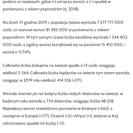
podano w nawiasach, gdzie (+) oznacza wzrost, a (-) spadek w
porównaniu z rokiem poprzednim (tj. 2018).
Na dzień 31 grudnia 2019 r. populacja świata wyniosła 7 577 777 000
osób, co stanowi wzrost 81 383 000 w porównaniu z rokiem
poprzednim. W tym samym czasie liczba katolików wyniosła 1 344 403
000 osób, a ogólny wzrost kształtował się na poziomie 15 410 000, i
wzrósł o 17,74%.
Całkowita liczba biskupów na świecie spadła o 13 osób, osiągając
wielkość 5 364. Całkowita liczba kapłanów na świecie tym razem wzrosła,
osiągając w 2019 roku wielkość 414 336 (+271).
Wzrosła również po raz kolejny liczba stałych diakonów na świecie, w
badanym roku wzrosła o 734 diakonów, osiągając liczbę 48 238.
Największy wzrost stwierdzono ponownie w Ameryce (+562), a
następnie w Europie (+177), Oceanii (+5) i Afryce (+1). Jedynie w Azji
odnotowano spadek ich liczby (-11).