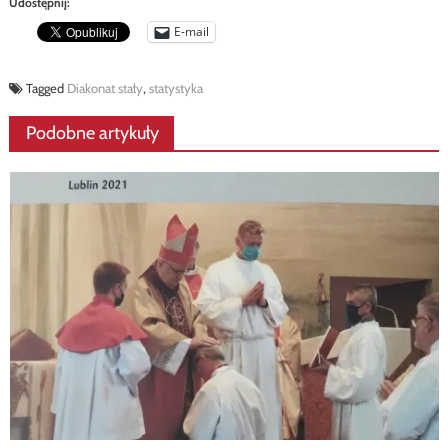
Udostępnij:
E-mail
Tagged
Diakonat stały
,
statystyka
Podobne artykuły