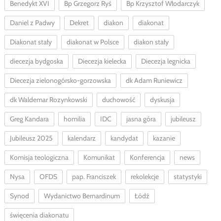
Benedykt XVI
Bp Grzegorz Ryś
Bp Krzysztof Włodarczyk
Daniel z Padwy
Dekret
diakon
diakonat
Diakonat stały
diakonat w Polsce
diakon stały
diecezja bydgoska
Diecezja kielecka
Diecezja legnicka
Diecezja zielonogórsko-gorzowska
dk Adam Runiewicz
dk Waldemar Rozynkowski
duchowość
dyskusja
Greg Kandara
homilia
IDC
jasna góra
jubileusz
Jubileusz 2025
kalendarz
kandydat
kazanie
Komisja teologiczna
Komunikat
Konferencja
news
Nysa
OFDS
pap. Franciszek
rekolekcje
statystyki
Synod
Wydanictwo Bernardinum
Łódź
święcenia diakonatu