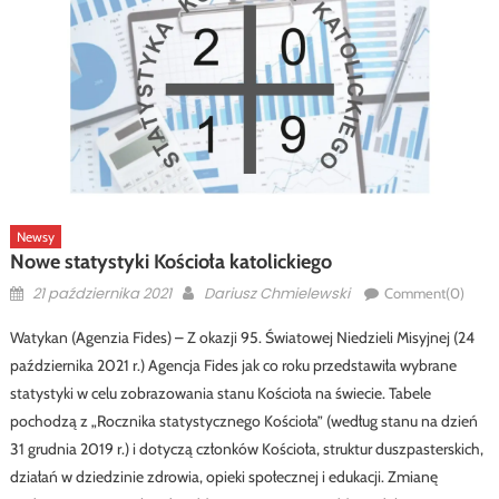
Newsy
Nowe statystyki Kościoła katolickiego
Posted
Author
21 października 2021
Dariusz Chmielewski
Comment(0)
on
Watykan (Agenzia Fides) – Z okazji 95. Światowej Niedzieli Misyjnej (24
października 2021 r.) Agencja Fides jak co roku przedstawiła wybrane
statystyki w celu zobrazowania stanu Kościoła na świecie. Tabele
pochodzą z „Rocznika statystycznego Kościoła” (według stanu na dzień
31 grudnia 2019 r.) i dotyczą członków Kościoła, struktur duszpasterskich,
działań w dziedzinie zdrowia, opieki społecznej i edukacji. Zmianę