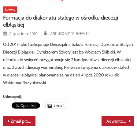
Newsy
Formacja do diakonatu stałego w ośrodku diecezji
elbląskiej
Author
Posted
Dariusz Chmielewski
3 grudnia 2019
on
Od 2017 roku funkcjonuje Diecezjalna Szkoła Formacji Diakonów Stałych
Diecezji Elbląskiej. Dyrektorem Szkoły jest bp Wojciech Skibicki. W
ośrodku do święceń przygotowuje się 7 kandydatów z diecezji elbląskiej
oraz 2 z archidiecezji warmińskiej. Pierwsze święcenia diakonów stałych
w diecezji elbląskiej planowane są na dzień 4 lipca 2020 roku. dk.
Waldemar Rozynkowski
Udostępnij:
E-mail
Nawigacja
Zmarł promotor diakonatu stałego w Opolu – ks. Helmut Sobeczko
Adwentowy dzień skupienia diakonów stałych na Jasnej Górze
wpisu