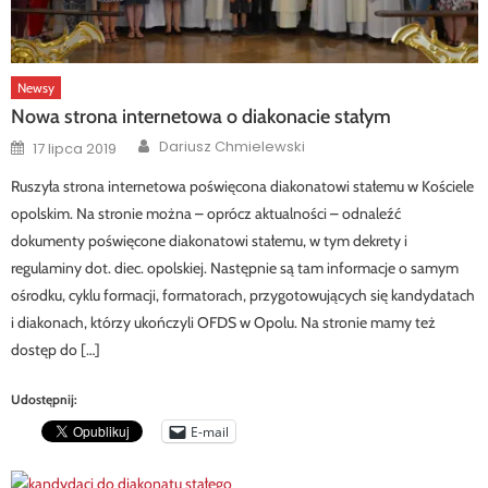
Newsy
Nowa strona internetowa o diakonacie stałym
Author
Posted
Dariusz Chmielewski
17 lipca 2019
on
Ruszyła strona internetowa poświęcona diakonatowi stałemu w Kościele
opolskim. Na stronie można – oprócz aktualności – odnaleźć
dokumenty poświęcone diakonatowi stałemu, w tym dekrety i
regulaminy dot. diec. opolskiej. Następnie są tam informacje o samym
ośrodku, cyklu formacji, formatorach, przygotowujących się kandydatach
i diakonach, którzy ukończyli OFDS w Opolu. Na stronie mamy też
dostęp do […]
Udostępnij:
E-mail