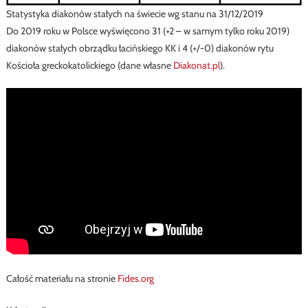
Statystyka diakonów stałych na świecie wg stanu na 31/12/2019
Do 2019 roku w Polsce wyświęcono 31 (+2 – w samym tylko roku 2019)
diakonów stałych obrządku łacińskiego KK i 4 (+/-0) diakonów rytu
Kościoła greckokatolickiego (dane własne
Diakonat.pl
).
Całość materiału na stronie
Fides.org