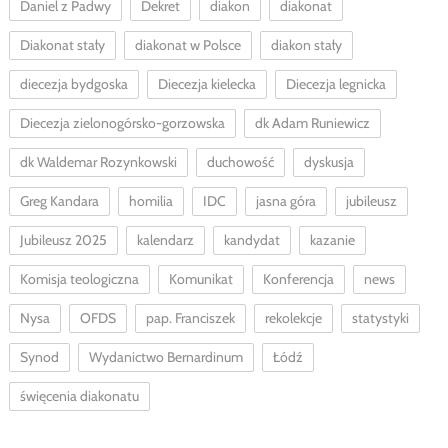
Daniel z Padwy
Dekret
diakon
diakonat
Diakonat stały
diakonat w Polsce
diakon stały
diecezja bydgoska
Diecezja kielecka
Diecezja legnicka
Diecezja zielonogórsko-gorzowska
dk Adam Runiewicz
dk Waldemar Rozynkowski
duchowość
dyskusja
Greg Kandara
homilia
IDC
jasna góra
jubileusz
Jubileusz 2025
kalendarz
kandydat
kazanie
Komisja teologiczna
Komunikat
Konferencja
news
Nysa
OFDS
pap. Franciszek
rekolekcje
statystyki
Synod
Wydanictwo Bernardinum
Łódź
święcenia diakonatu