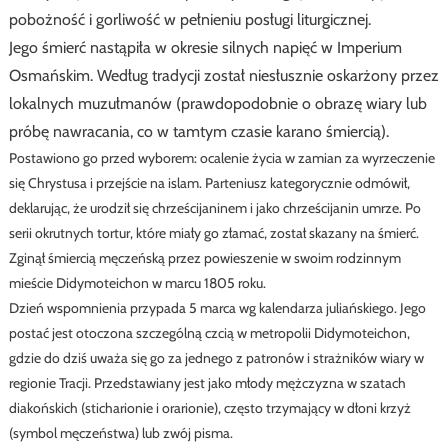
pobożność i gorliwość w pełnieniu posługi liturgicznej.
Jego śmierć nastąpiła w okresie silnych napięć w Imperium
Osmańskim. Według tradycji z
ostał niesłusznie oskarżony przez
lokalnych muzułmanów (prawdopodobnie o obrazę wiary lub
próbę nawracania, co w tamtym czasie karano śmiercią).
Postawiono go przed wyborem: ocalenie życia w zamian za wyrzeczenie
się Chrystusa i przejście na islam. Parteniusz kategorycznie odmówił,
deklarując, że urodził się chrześcijaninem i jako chrześcijanin umrze.
Po
serii okrutnych tortur, które miały go złamać, został skazany na śmierć.
Zginął śmiercią męczeńską przez powieszenie w swoim rodzinnym
mieście Didymoteichon w marcu 1805 roku.
Dzień wspomnienia przypada 5 marca wg kalendarza juliańskiego.
Jego
postać jest otoczona szczególną czcią w metropolii Didymoteichon,
gdzie do dziś uważa się go za jednego z patronów i strażników wiary w
regionie Tracji.
Przedstawiany jest jako młody mężczyzna w szatach
diakońskich (sticharionie i orarionie), często trzymający w dłoni krzyż
(symbol męczeństwa) lub zwój pisma.