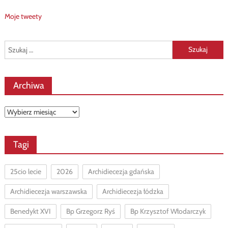
Moje tweety
Szukaj:
Archiwa
Archiwa
Tagi
25cio lecie
2026
Archidiecezja gdańska
Archidiecezja warszawska
Archidiecezja łódzka
Benedykt XVI
Bp Grzegorz Ryś
Bp Krzysztof Włodarczyk