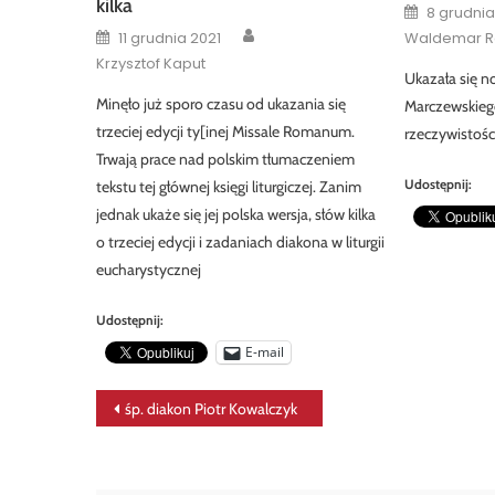
kilka
Posted
8 grudnia
on
Author
Posted
11 grudnia 2021
Waldemar R
on
Krzysztof Kaput
Ukazała się n
Minęło już sporo czasu od ukazania się
Marczewskieg
trzeciej edycji ty[inej Missale Romanum.
rzeczywistośc
Trwają prace nad polskim tłumaczeniem
Udostępnij:
tekstu tej głównej księgi liturgiczej. Zanim
jednak ukaże się jej polska wersja, słów kilka
o trzeciej edycji i zadaniach diakona w liturgii
eucharystycznej
Udostępnij:
E-mail
Nawigacja
śp. diakon Piotr Kowalczyk
wpisu