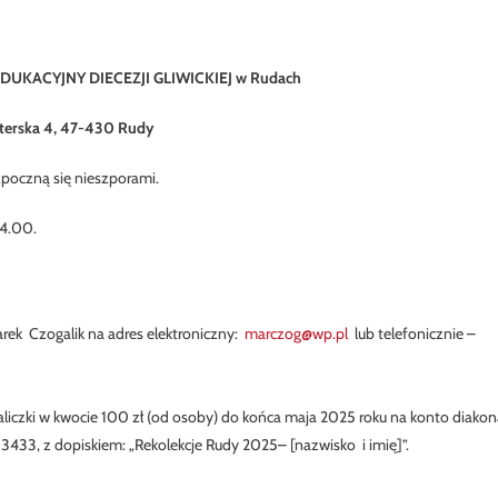
KACYJNY DIECEZJI GLIWICKIEJ w Rudach
sterska 4, 47-430 Rudy
ozpoczną się nieszporami.
14.00.
rek Czogalik na adres elektroniczny:
marczog@wp.pl
lub telefonicznie –
iczki w kwocie 100 zł (od osoby) do końca maja 2025 roku na konto diakon
433, z dopiskiem: „Rekolekcje Rudy 2025– [nazwisko i imię]”.