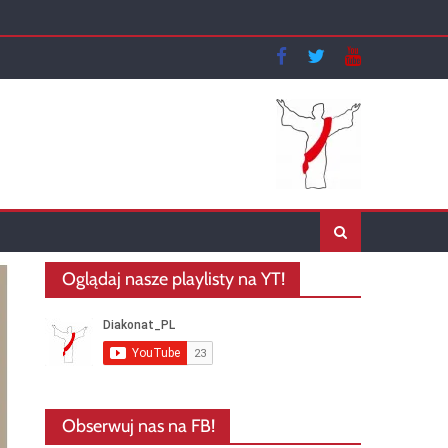
Oglądaj nasze playlisty na YT!
Obserwuj nas na FB!