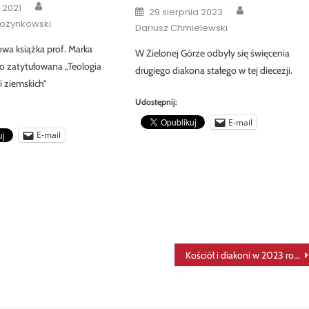
Author
Author
 2021
Posted
29 sierpnia 2023
on
ozynkowski
Dariusz Chmielewski
owa książka prof. Marka
W Zielonej Górze odbyły się święcenia
o zatytułowana „Teologia
drugiego diakona stałego w tej diecezji.
i ziemskich”
Udostępnij:
E-mail
E-mail
Kościół i diakoni w 2023 roku w liczbach