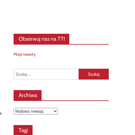
Obserwuj nas na TT!
Moje tweety
Szukaj:
Archiwa
Archiwa
a
Tagi