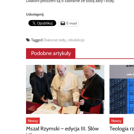
Diakoni proszeni są o zabranie ze sobą alby i stuły.
Udostępnij:
E-mail
Tagged
Diakonat stały
,
rekolekcje
Podobne artykuły
Newsy
Newsy
Mszał Rzymski – edycja III. Słów
Teologia r