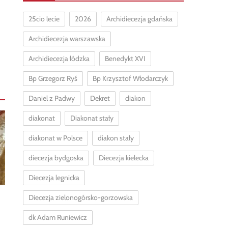
25cio lecie
2026
Archidiecezja gdańska
Archidiecezja warszawska
Archidiecezja łódzka
Benedykt XVI
Bp Grzegorz Ryś
Bp Krzysztof Włodarczyk
Daniel z Padwy
Dekret
diakon
diakonat
Diakonat stały
diakonat w Polsce
diakon stały
diecezja bydgoska
Diecezja kielecka
Diecezja legnicka
Diecezja zielonogórsko-gorzowska
dk Adam Runiewicz