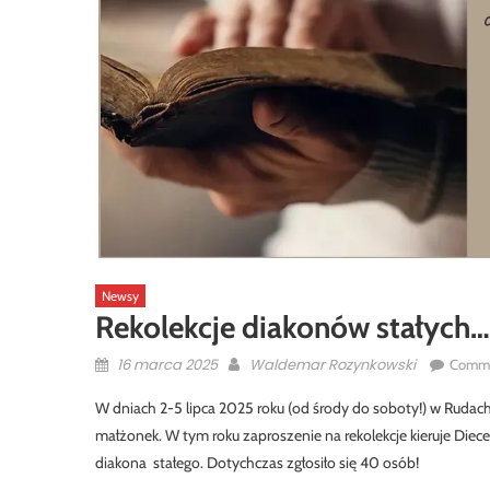
Newsy
Rekolekcje diakonów stałych… 
Posted
Author
16 marca 2025
Waldemar Rozynkowski
Comme
on
W dniach 2-5 lipca 2025 roku (od środy do soboty!) w Rudach 
małżonek. W tym roku zaproszenie na rekolekcje kieruje Diec
diakona stałego. Dotychczas zgłosiło się 40 osób!