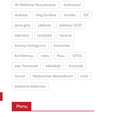
dk Waldemar Rozynkowski
duchowość
dyskusja
Greg Kandara
homilia
IDC
jasna góra
jubileusz
Jubileusz 2025
kalendarz
kandydat
kazanie
Komisja teologiczna
Komunikat
Konferencja
news
Nysa
OFDS
pap. Franciszek
rekolekcje
statystyki
Synod
Wydanictwo Bernardinum
Łódź
święcenia diakonatu
Menu