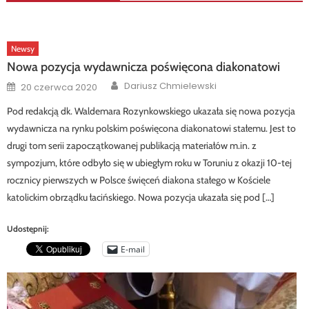
Newsy
Nowa pozycja wydawnicza poświęcona diakonatowi
Author
Posted
Dariusz Chmielewski
20 czerwca 2020
on
Pod redakcją dk. Waldemara Rozynkowskiego ukazała się nowa pozycja
wydawnicza na rynku polskim poświęcona diakonatowi stałemu. Jest to
drugi tom serii zapoczątkowanej publikacją materiałów m.in. z
sympozjum, które odbyło się w ubiegłym roku w Toruniu z okazji 10-tej
rocznicy pierwszych w Polsce święceń diakona stałego w Kościele
katolickim obrządku łacińskiego. Nowa pozycja ukazała się pod […]
Udostępnij:
E-mail