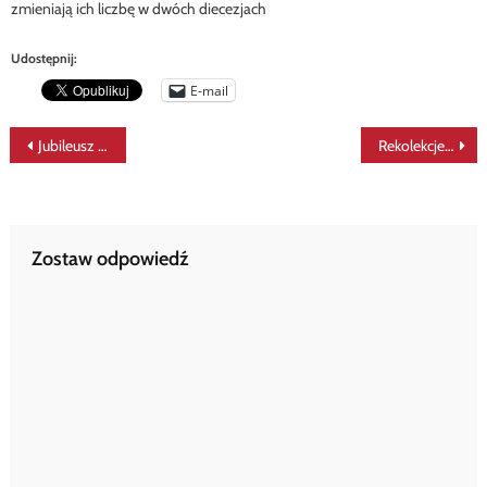
zmieniają ich liczbę w dwóch diecezjach
Udostępnij:
E-mail
Nawigacja
Jubileusz Diakonów: papieskie pozdrowienie
Rekolekcje diakonów stałych… [aktualizacja]
wpisu
Zostaw odpowiedź