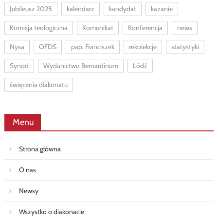
Jubileusz 2025
kalendarz
kandydat
kazanie
Komisja teologiczna
Komunikat
Konferencja
news
Nysa
OFDS
pap. Franciszek
rekolekcje
statystyki
Synod
Wydanictwo Bernardinum
Łódź
święcenia diakonatu
Menu
Strona główna
O nas
Newsy
Wszystko o diakonacie