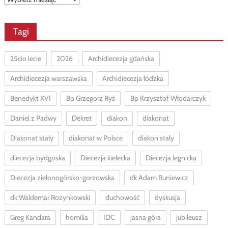
Tagi
25cio lecie
2026
Archidiecezja gdańska
Archidiecezja warszawska
Archidiecezja łódzka
Benedykt XVI
Bp Grzegorz Ryś
Bp Krzysztof Włodarczyk
Daniel z Padwy
Dekret
diakon
diakonat
Diakonat stały
diakonat w Polsce
diakon stały
diecezja bydgoska
Diecezja kielecka
Diecezja legnicka
Diecezja zielonogórsko-gorzowska
dk Adam Runiewicz
dk Waldemar Rozynkowski
duchowość
dyskusja
Greg Kandara
homilia
IDC
jasna góra
jubileusz