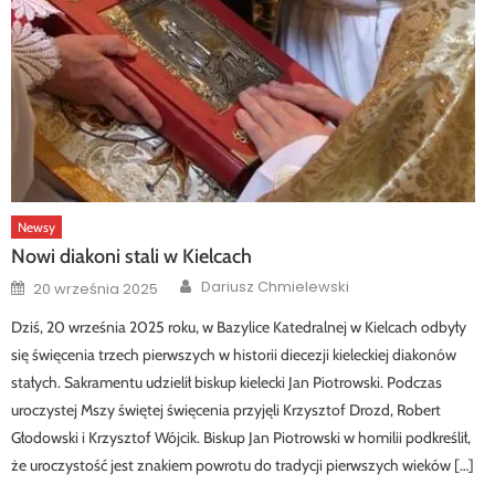
Newsy
Nowi diakoni stali w Kielcach
Author
Posted
Dariusz Chmielewski
20 września 2025
on
Dziś, 20 września 2025 roku, w Bazylice Katedralnej w Kielcach odbyły
się święcenia trzech pierwszych w historii diecezji kieleckiej diakonów
stałych. Sakramentu udzielił biskup kielecki Jan Piotrowski. Podczas
uroczystej Mszy świętej święcenia przyjęli Krzysztof Drozd, Robert
Głodowski i Krzysztof Wójcik. Biskup Jan Piotrowski w homilii podkreślił,
że uroczystość jest znakiem powrotu do tradycji pierwszych wieków […]