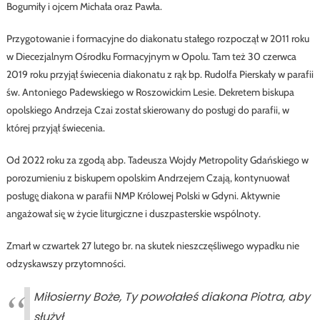
Bogumiły i ojcem Michała oraz Pawła.
Przygotowanie i formacyjne do diakonatu stałego rozpoczął w 2011 roku
w Diecezjalnym Ośrodku Formacyjnym w Opolu. Tam też 30 czerwca
2019 roku przyjął świecenia diakonatu z rąk bp. Rudolfa Pierskały w parafii
św. Antoniego Padewskiego w Roszowickim Lesie. Dekretem biskupa
opolskiego Andrzeja Czai został skierowany do posługi do parafii, w
której przyjął świecenia.
Od 2022 roku za zgodą abp. Tadeusza Wojdy Metropolity Gdańskiego w
porozumieniu z biskupem opolskim Andrzejem Czają, kontynuował
posługę̨ diakona w parafii NMP Królowej Polski w Gdyni. Aktywnie
angażował się̨ w życie liturgiczne i duszpasterskie wspólnoty.
Zmarł w czwartek 27 lutego br. na skutek nieszczęśliwego wypadku nie
odzyskawszy przytomności.
Miłosierny Boże, Ty powołałeś diakona Piotra, aby
służył