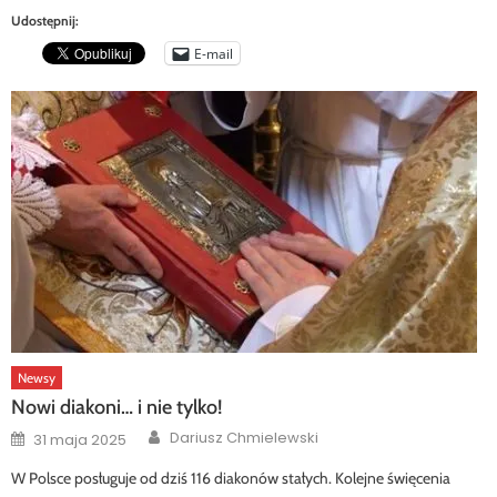
Udostępnij:
E-mail
Newsy
Nowi diakoni… i nie tylko!
Author
Posted
Dariusz Chmielewski
31 maja 2025
on
W Polsce posługuje od dziś 116 diakonów stałych. Kolejne święcenia