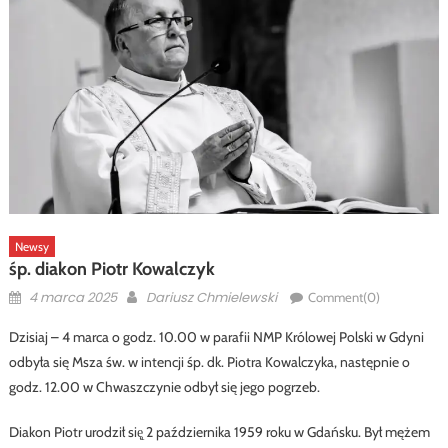
Newsy
śp. diakon Piotr Kowalczyk
Posted
Author
4 marca 2025
Dariusz Chmielewski
Comment(0)
on
Dzisiaj – 4 marca o godz. 10.00 w parafii NMP Królowej Polski w Gdyni
odbyła się Msza św. w intencji śp. dk. Piotra Kowalczyka, następnie o
godz. 12.00 w Chwaszczynie odbył się jego pogrzeb.
Diakon Piotr urodził się̨ 2 października 1959 roku w Gdańsku. Był mężem