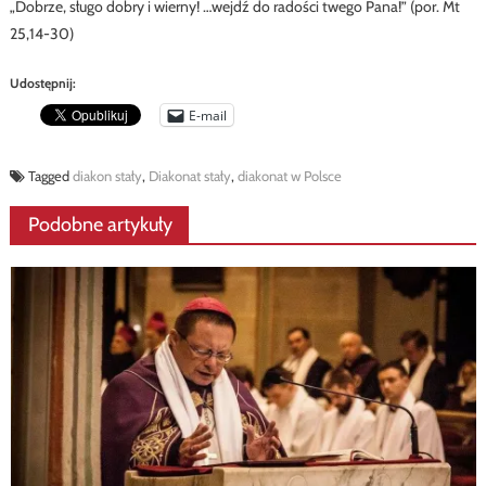
„Dobrze, sługo dobry i wierny! …wejdź do radości twego Pana!” (por. Mt
25,14-30)
Udostępnij:
E-mail
Tagged
diakon stały
,
Diakonat stały
,
diakonat w Polsce
Podobne artykuły