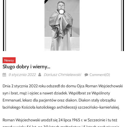
Newsy
Sługo dobry i wierny…
Posted
Author
9 stycznia 2022
Dariusz Chmielewski
Comment(0)
on
Dnia 2 stycznia 2022 roku odszedł do domu Ojca Roman Wojciechowski
syn i brat, mąż i ojciec a nawet dziadek. Współbrat ze Wspólnoty
Emmanuel, lekarz dla pacjentów oraz diakon. Diakon stały obrządku
łacińskiego Kościoła katolickiego archidiecezji szczecińsko-kamieńskiej.
Roman Wojciechowski urodził się 24 lipca 1965 r. w Szczecinie i tu też