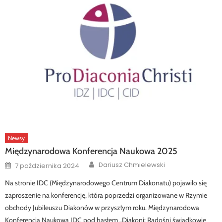
Newsy
Międzynarodowa Konferencja Naukowa 2025
Author
Posted
Dariusz Chmielewski
7 października 2024
on
Na stronie IDC (Międzynarodowego Centrum Diakonatu) pojawiło się
zaproszenie na konferencję, która poprzedzi organizowane w Rzymie
obchody Jubileuszu Diakonów w przyszłym roku. Międzynarodowa
Konferencja Naukowa IDC pod hasłem „Diakoni: Radośni świadkowie