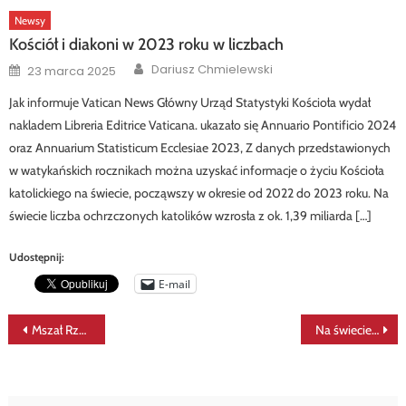
Newsy
Kościół i diakoni w 2023 roku w liczbach
Author
Posted
Dariusz Chmielewski
23 marca 2025
on
Jak informuje Vatican News Główny Urząd Statystyki Kościoła wydał
nakladem Libreria Editrice Vaticana. ukazało się Annuario Pontificio 2024
oraz Annuarium Statisticum Ecclesiae 2023, Z danych przedstawionych
w watykańskich rocznikach można uzyskać informacje o życiu Kościoła
katolickiego na świecie, począwszy w okresie od 2022 do 2023 roku. Na
świecie liczba ochrzczonych katolików wzrosła z ok. 1,39 miliarda […]
Udostępnij:
E-mail
Nawigacja
Mszał Rzymski – edycja III. Słów kilka
Na świecie jest coraz więcej katolików… i diakonów
wpisu