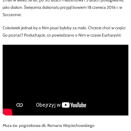
zmarł w wieku 56 lat, po 30 latach małżeństwa i 5 latach posługiwania,
jako diakon. Święcenia diakonatu przyjął bowiem 18 czerwca 2016 r. w
Szczecinie.
Cokolwiek jednak by o Nim pisać byłoby za mało. Chcecie choć w części
Go poznać? Posłuchajcie, co powiedziano o Nim w czasie Eucharystii:
Msza św. pogrzebowa dk. Romana Wojciechowskiego