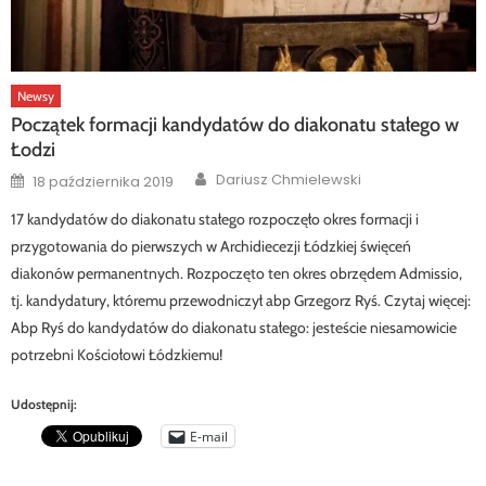
Newsy
Początek formacji kandydatów do diakonatu stałego w
Łodzi
Author
Posted
Dariusz Chmielewski
18 października 2019
on
17 kandydatów do diakonatu stałego rozpoczęło okres formacji i
przygotowania do pierwszych w Archidiecezji Łódzkiej święceń
diakonów permanentnych. Rozpoczęto ten okres obrzędem Admissio,
tj. kandydatury, któremu przewodniczył abp Grzegorz Ryś. Czytaj więcej:
Abp Ryś do kandydatów do diakonatu stałego: jesteście niesamowicie
potrzebni Kościołowi Łódzkiemu!
Udostępnij:
E-mail