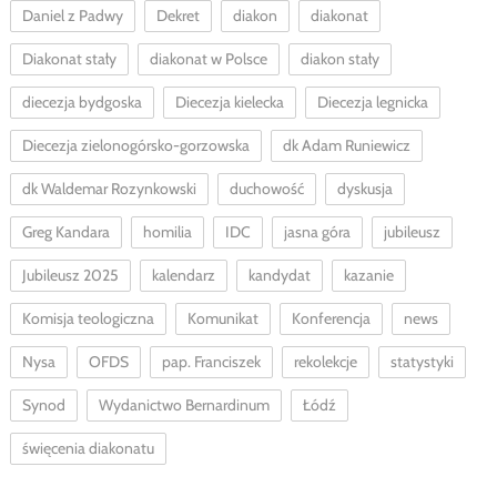
Daniel z Padwy
Dekret
diakon
diakonat
Diakonat stały
diakonat w Polsce
diakon stały
diecezja bydgoska
Diecezja kielecka
Diecezja legnicka
Diecezja zielonogórsko-gorzowska
dk Adam Runiewicz
dk Waldemar Rozynkowski
duchowość
dyskusja
Greg Kandara
homilia
IDC
jasna góra
jubileusz
Jubileusz 2025
kalendarz
kandydat
kazanie
Komisja teologiczna
Komunikat
Konferencja
news
Nysa
OFDS
pap. Franciszek
rekolekcje
statystyki
Synod
Wydanictwo Bernardinum
Łódź
święcenia diakonatu