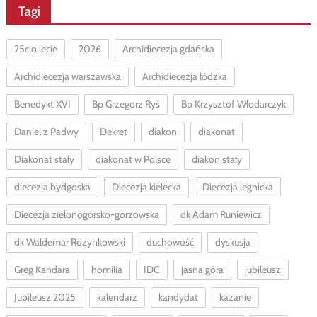
Tagi
25cio lecie
2026
Archidiecezja gdańska
Archidiecezja warszawska
Archidiecezja łódzka
Benedykt XVI
Bp Grzegorz Ryś
Bp Krzysztof Włodarczyk
Daniel z Padwy
Dekret
diakon
diakonat
Diakonat stały
diakonat w Polsce
diakon stały
diecezja bydgoska
Diecezja kielecka
Diecezja legnicka
Diecezja zielonogórsko-gorzowska
dk Adam Runiewicz
dk Waldemar Rozynkowski
duchowość
dyskusja
Greg Kandara
homilia
IDC
jasna góra
jubileusz
Jubileusz 2025
kalendarz
kandydat
kazanie