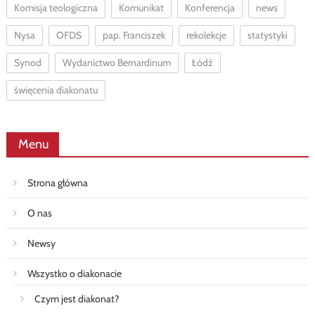
Komisja teologiczna
Komunikat
Konferencja
news
Nysa
OFDS
pap. Franciszek
rekolekcje
statystyki
Synod
Wydanictwo Bernardinum
Łódź
święcenia diakonatu
Menu
Strona główna
O nas
Newsy
Wszystko o diakonacie
Czym jest diakonat?