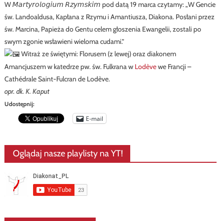
W 𝘔𝘢𝘳𝘵𝘺𝘳𝘰𝘭𝘰𝘨𝘪𝘶𝘮 𝘙𝘻𝘺𝘮𝘴𝘬𝘪𝘮 pod datą 19 marca czytamy: „W Gencie
św. Landoaldusa, Kapłana z Rzymu i Amantiusza, Diakona. Posłani przez
św. Marcina, Papieża do Gentu celem głoszenia Ewangelii, zostali po
swym zgonie wsławieni wieloma cudami.”
Witraż ze świętymi: Florusem (z lewej) oraz diakonem
Amancjuszem w katedrze pw. św. Fulkrana w
Lodève
we Francji –
Cathédrale Saint-Fulcran de Lodève.
opr. dk. K. Kaput
Udostępnij:
E-mail
Oglądaj nasze playlisty na YT!