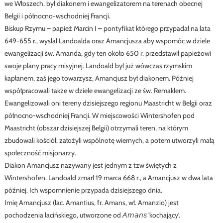
we Włoszech, był diakonem i ewangelizatorem na terenach obecnej
Belgii i północno-wschodniej Francji.
Biskup Rzymu – papież Marcin I – pontyfikat którego przypadał na lata
649-655 r., wysłał Landoalda oraz Amancjusza aby wspomóc w dziele
ewangelizacji św. Amanda, gdy ten około 650 r. przedstawił papieżowi
swoje plany pracy misyjnej. Landoald był już wówczas rzymskim
kapłanem, zaś jego towarzysz, Amancjusz był diakonem. Póżniej
współpracowali także w dziele ewangelizacji ze św. Remaklem.
Ewangelizowali oni tereny dzisiejszego regionu Maastricht w Belgii oraz
północno-wschodniej Francji. W miejscowości Wintershofen pod
Maastricht (obszar dzisiejszej Belgii) otrzymali teren, na którym
zbudowali kościół, założyli wspólnotę wiernych, a potem utworzyli małą
społeczność misjonarzy.
Diakon Amancjusz nazywany jest jednym z tzw świętych z
Wintershofen. Landoald zmarł 19 marca 668 r., a Amancjusz w dwa lata
później. Ich wspomnienie przypada dzisiejszego dnia.
Imię Amancjusz (łac. Amantius, fr. Amans, wł. Amanzio) jest
pochodzenia łacińskiego, utworzone od 𝘈𝘮𝘢𝘯𝘴 'kochający’.