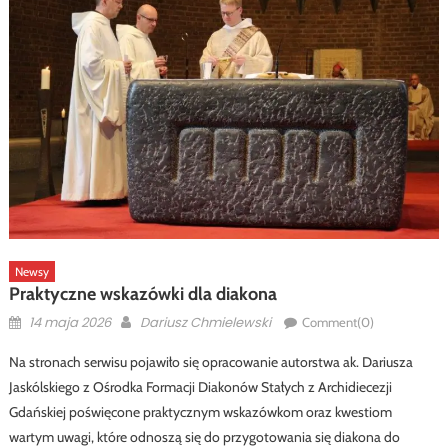
Newsy
Praktyczne wskazówki dla diakona
Posted
Author
14 maja 2026
Dariusz Chmielewski
Comment(0)
on
Na stronach serwisu pojawiło się opracowanie autorstwa ak. Dariusza
Jaskólskiego z Ośrodka Formacji Diakonów Stałych z Archidiecezji
Gdańskiej poświęcone praktycznym wskazówkom oraz kwestiom
wartym uwagi, które odnoszą się do przygotowania się diakona do