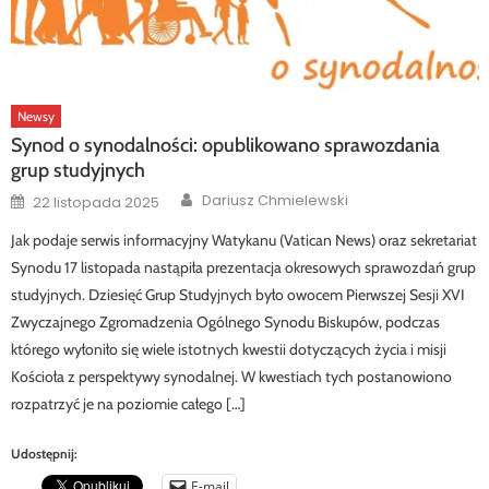
Newsy
Synod o synodalności: opublikowano sprawozdania
grup studyjnych
Author
Posted
Dariusz Chmielewski
22 listopada 2025
on
Jak podaje serwis informacyjny Watykanu (Vatican News) oraz sekretariat
Synodu 17 listopada nastąpiła prezentacja okresowych sprawozdań grup
studyjnych. Dziesięć Grup Studyjnych było owocem Pierwszej Sesji XVI
Zwyczajnego Zgromadzenia Ogólnego Synodu Biskupów, podczas
którego wyłoniło się wiele istotnych kwestii dotyczących życia i misji
Kościoła z perspektywy synodalnej. W kwestiach tych postanowiono
rozpatrzyć je na poziomie całego […]
Udostępnij:
E-mail