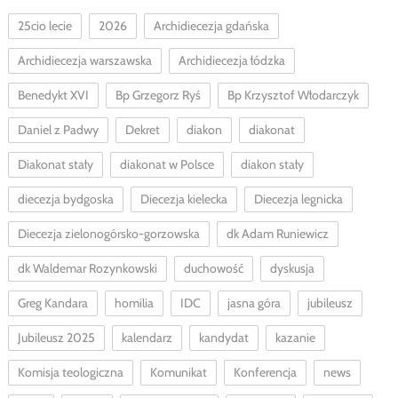
25cio lecie
2026
Archidiecezja gdańska
Archidiecezja warszawska
Archidiecezja łódzka
Benedykt XVI
Bp Grzegorz Ryś
Bp Krzysztof Włodarczyk
Daniel z Padwy
Dekret
diakon
diakonat
Diakonat stały
diakonat w Polsce
diakon stały
diecezja bydgoska
Diecezja kielecka
Diecezja legnicka
Diecezja zielonogórsko-gorzowska
dk Adam Runiewicz
dk Waldemar Rozynkowski
duchowość
dyskusja
Greg Kandara
homilia
IDC
jasna góra
jubileusz
Jubileusz 2025
kalendarz
kandydat
kazanie
Komisja teologiczna
Komunikat
Konferencja
news