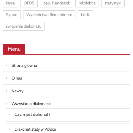
Nysa
OFDS
pap. Franciszek
rekolekcje
statystyki
Synod
Wydanictwo Bernardinum
Łódź
święcenia diakonatu
Menu
Strona główna
O nas
Newsy
Wszystko o diakonacie
Czym jest diakonat?
Diakonat stały w Polsce