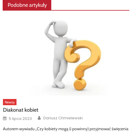
Podobne artykuły
Newsy
Diakonat kobiet
Author
Posted
Dariusz Chmielewski
5 lipca 2023
on
Autorem wywiadu „Czy kobiety mogą (i powinny) przyjmować święcenia