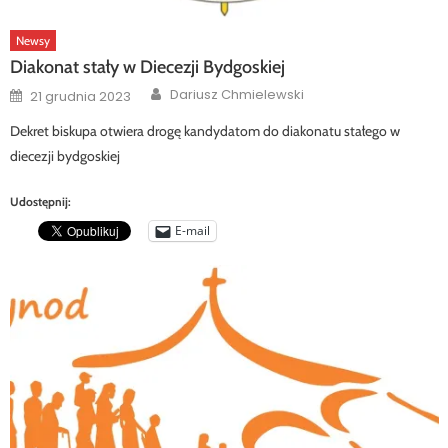
Newsy
Diakonat stały w Diecezji Bydgoskiej
Author
Posted
Dariusz Chmielewski
21 grudnia 2023
on
Dekret biskupa otwiera drogę kandydatom do diakonatu stałego w
diecezji bydgoskiej
Udostępnij:
E-mail