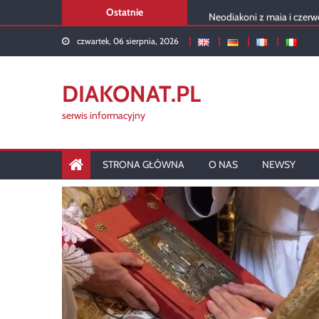
Skip
Ostatnie
Neodiakoni z maja i czerw
to
Rekolekcje 2026 – podsu
czwartek, 06 sierpnia, 2026
content
USA: Portret stałego diak
Diakon w liturgii kartuskiej
Rusza diakonat w Siedlca
DIAKONAT.PL
serwis informacyjny
STRONA GŁÓWNA
O NAS
NEWSY