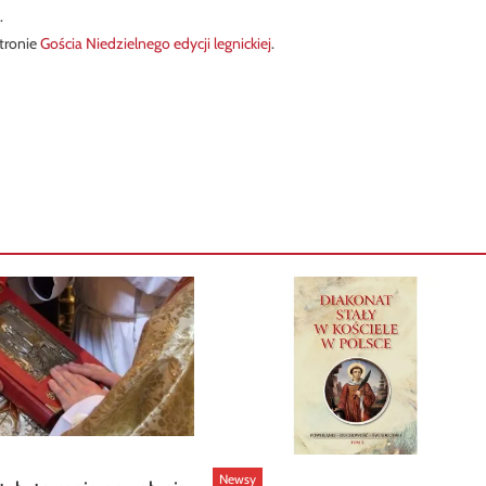
.
tronie
Gościa Niedzielnego edycji legnickiej
.
Newsy