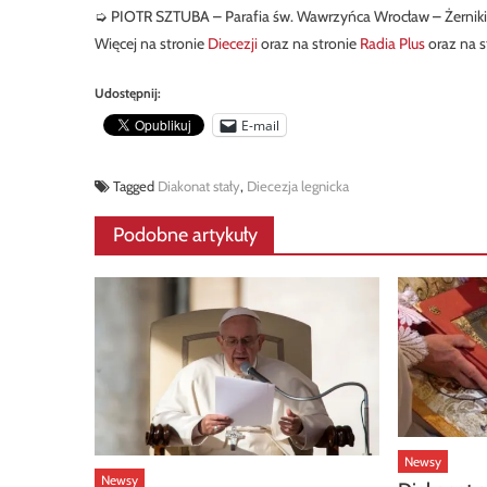
➭ PIOTR SZTUBA – Parafia św. Wawrzyńca Wrocław – Żerniki
Więcej na stronie
Diecezji
oraz na stronie
Radia Plus
oraz na s
Udostępnij:
E-mail
Tagged
Diakonat stały
,
Diecezja legnicka
Podobne artykuły
Newsy
Newsy