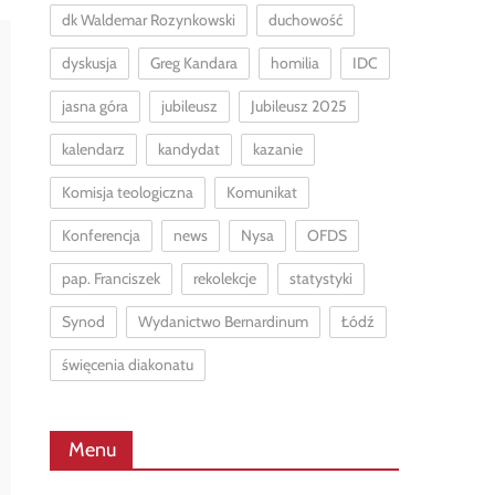
dk Waldemar Rozynkowski
duchowość
dyskusja
Greg Kandara
homilia
IDC
jasna góra
jubileusz
Jubileusz 2025
kalendarz
kandydat
kazanie
Komisja teologiczna
Komunikat
Konferencja
news
Nysa
OFDS
pap. Franciszek
rekolekcje
statystyki
Synod
Wydanictwo Bernardinum
Łódź
święcenia diakonatu
Menu