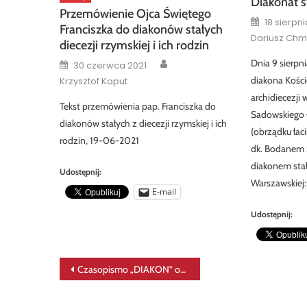
Diakonat s
Przemówienie Ojca Świętego
Posted
18 sierpni
on
Franciszka do diakonów stałych
Dariusz Chm
diecezji rzymskiej i ich rodzin
Author
Posted
Dnia 9 sierpn
30 czerwca 2021
on
diakona Kości
Krzysztof Kaput
archidiecezji
Tekst przemówienia pap. Franciszka do
Sadowskiego –
diakonów stałych z diecezji rzymskiej i ich
(obrządku łac
rodzin, 19-06-2021
dk. Bodanem 
diakonem stał
Udostępnij:
Warszawskiej:
E-mail
Udostępnij:
Nawigacja
Czasopismo „DIAKON” on-line
wpisu