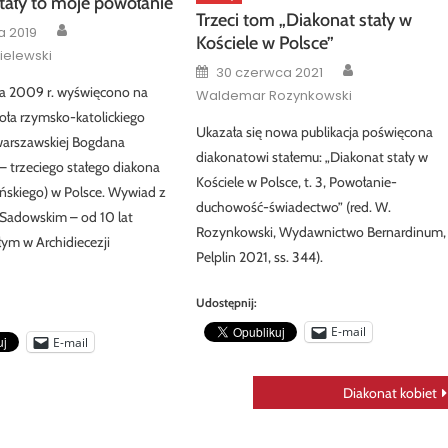
tały to moje powołanie
Trzeci tom „Diakonat stały w
Author
a 2019
Kościele w Polsce”
ielewski
Author
Posted
30 czerwca 2021
on
ia 2009 r. wyświęcono na
Waldemar Rozynkowski
oła rzymsko-katolickiego
Ukazała się nowa publikacja poświęcona
 warszawskiej Bogdana
diakonatowi stałemu: „Diakonat stały w
 trzeciego stałego diakona
Kościele w Polsce, t. 3, Powołanie-
ińskiego) w Polsce. Wywiad z
duchowość-świadectwo” (red. W.
Sadowskim – od 10 lat
Rozynkowski, Wydawnictwo Bernardinum,
ym w Archidiecezji
Pelplin 2021, ss. 344).
Udostępnij:
E-mail
E-mail
Diakonat kobiet