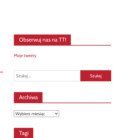
Obserwuj nas na TT!
Moje tweety
Szukaj:
Archiwa
Archiwa
Tagi