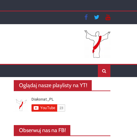
Oglądaj nasze playlisty na YT!
Obserwuj nas na FB!