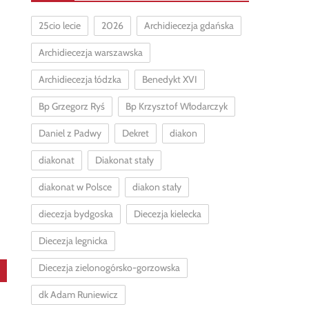
25cio lecie
2026
Archidiecezja gdańska
Archidiecezja warszawska
Archidiecezja łódzka
Benedykt XVI
Bp Grzegorz Ryś
Bp Krzysztof Włodarczyk
Daniel z Padwy
Dekret
diakon
diakonat
Diakonat stały
diakonat w Polsce
diakon stały
diecezja bydgoska
Diecezja kielecka
Diecezja legnicka
Diecezja zielonogórsko-gorzowska
dk Adam Runiewicz