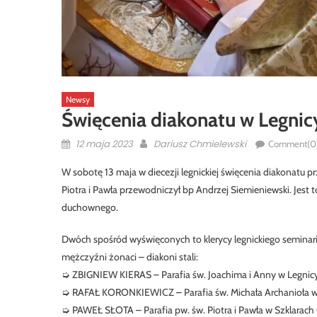
Newsy
Święcenia diakonatu w Legnicy
Posted
Author
12 maja 2023
Dariusz Chmielewski
Comment(0
on
W sobotę 13 maja w diecezji legnickiej święcenia diakonatu 
Piotra i Pawła przewodniczył bp Andrzej Siemieniewski. Jest 
duchownego.
Dwóch spośród wyświęconych to klerycy legnickiego seminari
mężczyźni żonaci – diakoni stali:
➭ ZBIGNIEW KIERAS – Parafia św. Joachima i Anny w Legnicy
➭ RAFAŁ KORONKIEWICZ – Parafia św. Michała Archanioła w
➭ PAWEŁ SŁOTA – Parafia pw. św. Piotra i Pawła w Szklarach