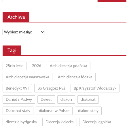
Archiwa
Archiwa
Tagi
25cio lecie
2026
Archidiecezja gdańska
Archidiecezja warszawska
Archidiecezja łódzka
Benedykt XVI
Bp Grzegorz Ryś
Bp Krzysztof Włodarczyk
Daniel z Padwy
Dekret
diakon
diakonat
Diakonat stały
diakonat w Polsce
diakon stały
diecezja bydgoska
Diecezja kielecka
Diecezja legnicka