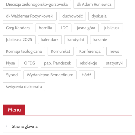
Diecezja zielonogórsko-gorzowska
dk Adam Runiewicz
dk Waldemar Rozynkowski
duchowość
dyskusja
Greg Kandara
homilia
IDC
jasna góra
jubileusz
Jubileusz 2025
kalendarz
kandydat
kazanie
Komisja teologiczna
Komunikat
Konferencja
news
Nysa
OFDS
pap. Franciszek
rekolekcje
statystyki
Synod
Wydanictwo Bernardinum
Łódź
święcenia diakonatu
Menu
Strona główna