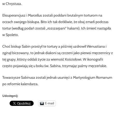
w Chrystusa.
Eksuperancjusz i Marcellus zostali poddani brutalnym torturom na
oczach swojego biskupa. Bito ich tak dotkliwie, że obaj zmarli podczas
tortur (według podań zostali „rozszarpani” hakami). Ich śmierć nastąpiła
w Spoleto.
Choć biskup Sabin przeżył te tortury a później uzdrowił Wenustiana i
zginął biczowany, to jednak diakoni są czczeni jako pierwsi męczennicy z
tej grupy, którzy oddali życie za wierność Kościołowi. W ikonografii
często pojawiają się u boku św. Sabina, trzymając palmy męczeńskie.
Towarzysze Sabinusa zostali jednak usunięci z Martyrologium Romanum
po reformie kalendarza.
Udostępnij:
E-mail