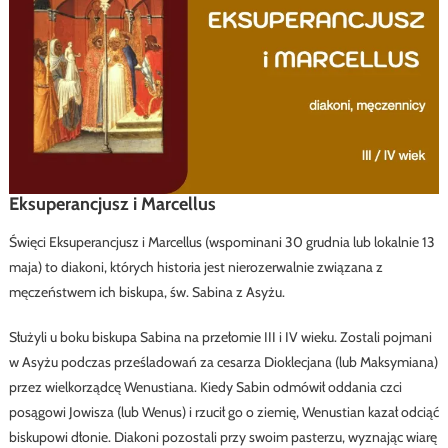
Eksuperancjusz i Marcellus
Święci Eksuperancjusz i Marcellus (wspominani 30 grudnia lub lokalnie 13
maja) to diakoni, których historia jest nierozerwalnie związana z
męczeństwem ich biskupa, św. Sabina z Asyżu.
Służyli u boku biskupa Sabina na przełomie III i IV wieku. Zostali pojmani
w Asyżu podczas prześladowań za cesarza Dioklecjana (lub Maksymiana)
przez wielkorządcę Wenustiana. Kiedy Sabin odmówił oddania czci
posągowi Jowisza (lub Wenus) i rzucił go o ziemię, Wenustian kazał odciąć
biskupowi dłonie. Diakoni pozostali przy swoim pasterzu, wyznając wiarę