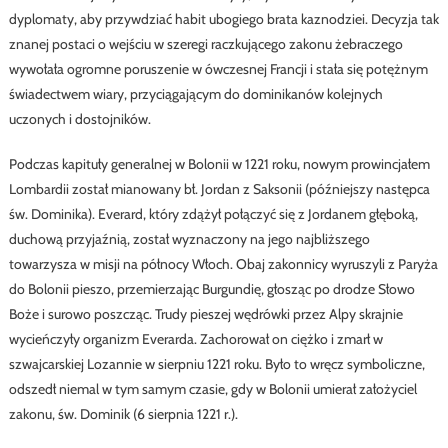
dyplomaty, aby przywdziać habit ubogiego brata kaznodziei. Decyzja tak
znanej postaci o wejściu w szeregi raczkującego zakonu żebraczego
wywołała ogromne poruszenie w ówczesnej Francji i stała się potężnym
świadectwem wiary, przyciągającym do dominikanów kolejnych
uczonych i dostojników.
Podczas kapituły generalnej w Bolonii w 1221 roku, nowym prowincjałem
Lombardii został mianowany bł. Jordan z Saksonii (późniejszy następca
św. Dominika). Everard, który zdążył połączyć się z Jordanem głęboką,
duchową przyjaźnią, został wyznaczony na jego najbliższego
towarzysza w misji na północy Włoch. Obaj zakonnicy wyruszyli z Paryża
do Bolonii pieszo, przemierzając Burgundię, głosząc po drodze Słowo
Boże i surowo poszcząc. Trudy pieszej wędrówki przez Alpy skrajnie
wycieńczyły organizm Everarda. Zachorował on ciężko i zmarł w
szwajcarskiej Lozannie w sierpniu 1221 roku. Było to wręcz symboliczne,
odszedł niemal w tym samym czasie, gdy w Bolonii umierał założyciel
zakonu, św. Dominik (6 sierpnia 1221 r.).