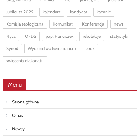
Jubileusz 2025
kalendarz
kandydat
kazanie
Komisja teologiczna
Komunikat
Konferencja
news
Nysa
OFDS
pap. Franciszek
rekolekcje
statystyki
Synod
Wydanictwo Bernardinum
Łódź
święcenia diakonatu
Menu
Strona główna
O nas
Newsy