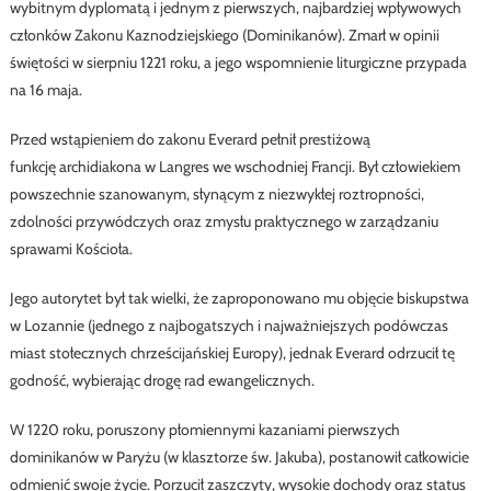
wybitnym dyplomatą i jednym z pierwszych, najbardziej wpływowych
członków Zakonu Kaznodziejskiego (Dominikanów). Zmarł w opinii
świętości w sierpniu 1221 roku, a jego wspomnienie liturgiczne przypada
na 16 maja.
Przed wstąpieniem do zakonu Everard pełnił prestiżową
funkcję archidiakona w Langres we wschodniej Francji. Był człowiekiem
powszechnie szanowanym, słynącym z niezwykłej roztropności,
zdolności przywódczych oraz zmysłu praktycznego w zarządzaniu
sprawami Kościoła.
Jego autorytet był tak wielki, że zaproponowano mu objęcie biskupstwa
w Lozannie (jednego z najbogatszych i najważniejszych podówczas
miast stołecznych chrześcijańskiej Europy), jednak Everard odrzucił tę
godność, wybierając drogę rad ewangelicznych.
W 1220 roku, poruszony płomiennymi kazaniami pierwszych
dominikanów w Paryżu (w klasztorze św. Jakuba), postanowił całkowicie
odmienić swoje życie. Porzucił zaszczyty, wysokie dochody oraz status