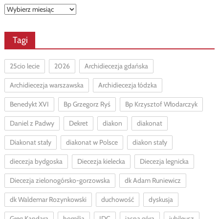
Archiwa
Tagi
25cio lecie
2026
Archidiecezja gdańska
Archidiecezja warszawska
Archidiecezja łódzka
Benedykt XVI
Bp Grzegorz Ryś
Bp Krzysztof Włodarczyk
Daniel z Padwy
Dekret
diakon
diakonat
Diakonat stały
diakonat w Polsce
diakon stały
diecezja bydgoska
Diecezja kielecka
Diecezja legnicka
Diecezja zielonogórsko-gorzowska
dk Adam Runiewicz
dk Waldemar Rozynkowski
duchowość
dyskusja
Greg Kandara
homilia
IDC
jasna góra
jubileusz