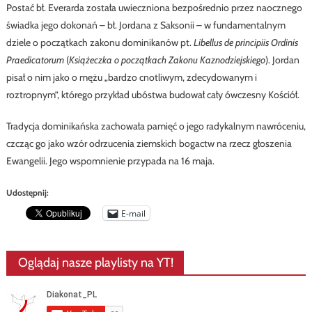
Postać bł. Everarda została uwieczniona bezpośrednio przez naocznego
świadka jego dokonań – bł. Jordana z Saksonii – w fundamentalnym
dziele o początkach zakonu dominikanów pt.
Libellus de principiis Ordinis
Praedicatorum
(
Książeczka o początkach Zakonu Kaznodziejskiego
). Jordan
pisał o nim jako o mężu „bardzo cnotliwym, zdecydowanym i
roztropnym”, którego przykład ubóstwa budował cały ówczesny Kościół.
Tradycja dominikańska zachowała pamięć o jego radykalnym nawróceniu,
czcząc go jako wzór odrzucenia ziemskich bogactw na rzecz głoszenia
Ewangelii. Jego wspomnienie przypada na 16 maja.
Udostępnij:
E-mail
Oglądaj nasze playlisty na YT!