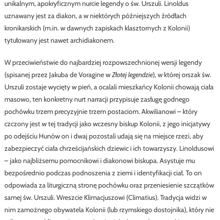
unikalnym, apokryficznym nurcie legendy o św. Urszuli. Linoldus
uznawany jest za diakon, a w niektórych późniejszych źródłach
kronikarskich (m.in. w dawnych zapiskach klasztornych z Kolonii)
tytułowany jest nawet archidiakonem.
W przeciwieństwie do najbardziej rozpowszechnionej wersji legendy
(spisanej przez Jakuba de Voragine w
Złotej legendzie
), w której orszak św.
Urszuli zostaje wycięty w pień, a ocalali mieszkańcy Kolonii chowają ciała
masowo, ten konkretny nurt narracji przypisuje zasługę godnego
pochówku trzem precyzyjnie trzem postaciom. Akwilianowi – który
czczony jest w tej tradycji jako wczesny biskup Kolonii, z jego inicjatywy
po odejściu Hunów on i dwaj pozostali udają się na miejsce rzezi, aby
zabezpieczyć ciała chrześcijańskich dziewic i ich towarzyszy. Linoldusowi
– jako najbliżsemu pomocnikowi i diakonowi biskupa. Asystuje mu
bezpośrednio podczas podnoszenia z ziemi i identyfikacji ciał. To on
odpowiada za liturgiczną stronę pochówku oraz przeniesienie szczątków
samej św. Urszuli. Wreszcie Klimacjuszowi (Climatius). Tradycja widzi w
nim zamożnego obywatela Kolonii (lub rzymskiego dostojnika), który nie