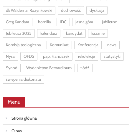
dk Waldemar Rozynkowski
duchowość
dyskusja
Greg Kandara
homilia
IDC
jasna góra
jubileusz
Jubileusz 2025
kalendarz
kandydat
kazanie
Komisja teologiczna
Komunikat
Konferencja
news
Nysa
OFDS
pap. Franciszek
rekolekcje
statystyki
Synod
Wydanictwo Bernardinum
Łódź
święcenia diakonatu
Menu
Strona główna
O nas