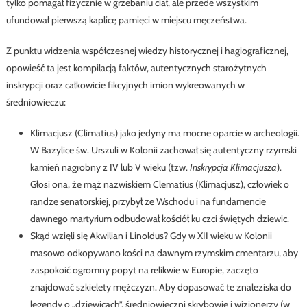
tylko pomagał fizycznie w grzebaniu ciał, ale przede wszystkim
ufundował pierwszą kaplicę pamięci w miejscu męczeństwa.
Z punktu widzenia współczesnej wiedzy historycznej i hagiograficznej,
opowieść ta jest kompilacją faktów, autentycznych starożytnych
inskrypcji oraz całkowicie fikcyjnych imion wykreowanych w
średniowieczu:
Klimacjusz (Climatius) jako jedyny ma mocne oparcie w archeologii.
W Bazylice św. Urszuli w Kolonii zachował się autentyczny rzymski
kamień nagrobny z IV lub V wieku (tzw.
Inskrypcja Klimacjusza
).
Głosi ona, że mąż nazwiskiem Clematius (Klimacjusz), człowiek o
randze senatorskiej, przybył ze Wschodu i na fundamencie
dawnego martyrium odbudował kościół ku czci świętych dziewic.
Skąd wzięli się Akwilian i Linoldus? Gdy w XII wieku w Kolonii
masowo odkopywano kości na dawnym rzymskim cmentarzu, aby
zaspokoić ogromny popyt na relikwie w Europie, zaczęto
znajdować szkielety mężczyzn. Aby dopasować te znaleziska do
legendy o „dziewicach”, średniowieczni skrybowie i wizjonerzy (w