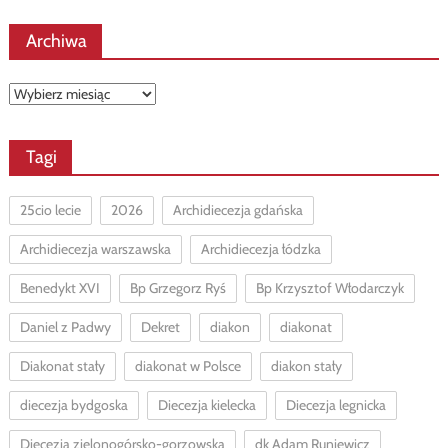
Archiwa
Archiwa
Tagi
25cio lecie
2026
Archidiecezja gdańska
Archidiecezja warszawska
Archidiecezja łódzka
Benedykt XVI
Bp Grzegorz Ryś
Bp Krzysztof Włodarczyk
Daniel z Padwy
Dekret
diakon
diakonat
Diakonat stały
diakonat w Polsce
diakon stały
diecezja bydgoska
Diecezja kielecka
Diecezja legnicka
Diecezja zielonogórsko-gorzowska
dk Adam Runiewicz