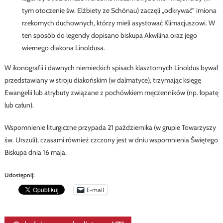
tym otoczenie św. Elżbiety ze Schönau) zaczęli „odkrywać” imiona
rzekomych duchownych, którzy mieli asystować Klimacjuszowi. W
ten sposób do legendy dopisano biskupa Akwilina oraz jego
wiernego diakona Linoldusa.
W ikonografii i dawnych niemieckich spisach klasztornych Linoldus bywał
przedstawiany w stroju diakońskim (w dalmatyce), trzymając księgę
Ewangelii lub atrybuty związane z pochówkiem męczenników (np. łopatę
lub całun).
Wspomnienie liturgiczne przypada 21 października (w grupie Towarzyszy
św. Urszuli), czasami również czczony jest w dniu wspomnienia Świętego
Biskupa dnia 16 maja.
Udostępnij:
E-mail