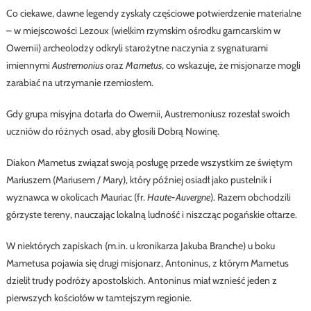
Co ciekawe, dawne legendy zyskały częściowe potwierdzenie materialne
– w miejscowości Lezoux (wielkim rzymskim ośrodku garncarskim w
Owernii) archeolodzy odkryli starożytne naczynia z sygnaturami
imiennymi
Austremonius
oraz
Mametus
, co wskazuje, że misjonarze mogli
zarabiać na utrzymanie rzemiosłem.
Gdy grupa misyjna dotarła do Owernii, Austremoniusz rozesłał swoich
uczniów do różnych osad, aby głosili Dobrą Nowinę.
Diakon Mametus związał swoją posługę przede wszystkim ze świętym
Mariuszem (Mariusem / Mary), który później osiadł jako pustelnik i
wyznawca w okolicach Mauriac (fr.
Haute-Auvergne
). Razem obchodzili
górzyste tereny, nauczając lokalną ludność i niszcząc pogańskie ołtarze.
W niektórych zapiskach (m.in. u kronikarza Jakuba Branche) u boku
Mametusa pojawia się drugi misjonarz, Antoninus, z którym Mametus
dzielił trudy podróży apostolskich. Antoninus miał wznieść jeden z
pierwszych kościołów w tamtejszym regionie.