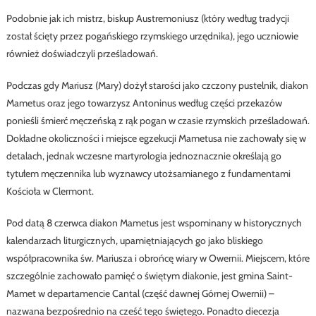
Podobnie jak ich mistrz, biskup Austremoniusz (który według tradycji
został ścięty przez pogańskiego rzymskiego urzędnika), jego uczniowie
również doświadczyli prześladowań.
Podczas gdy Mariusz (Mary) dożył starości jako czczony pustelnik, diakon
Mametus oraz jego towarzysz Antoninus według części przekazów
ponieśli śmierć męczeńską z rąk pogan w czasie rzymskich prześladowań.
Dokładne okoliczności i miejsce egzekucji Mametusa nie zachowały się w
detalach, jednak wczesne martyrologia jednoznacznie określają go
tytułem męczennika lub wyznawcy utożsamianego z fundamentami
Kościoła w Clermont.
Pod datą 8 czerwca diakon Mametus jest wspominany w historycznych
kalendarzach liturgicznych, upamiętniających go jako bliskiego
współpracownika św. Mariusza i obrońcę wiary w Owernii. Miejscem, które
szczególnie zachowało pamięć o świętym diakonie, jest gmina Saint-
Mamet w departamencie Cantal (część dawnej Górnej Owernii) –
nazwana bezpośrednio na cześć tego świętego. Ponadto diecezja