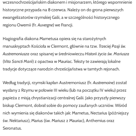
wczesnochrześcijańskim diakonem i misjonarzem, którego wspomnienie
historyczne przypada na 8 czerwca. Należy on do grona pierwszych
ewangelizatorów rzymskiej Galii, a w szczególności historycznego
regionu Owernii (fr.
Auvergne
) we Francji.
Hagiografia diakona Mametusa opiera się na starożytnych
manuskryptach Kościoła w Clermont, głównie na tzw.
Trzeciej Pasji św.
Austremoniusza
oraz spisanej w średniowieczu
Historii życia św. Mariusza
(
Vita Sancti Marii
) z opactwa w Mauriac. Teksty te zawierają lokalne
tradycje dotyczące narodzin chrześcijaństwa w tamtych rejonach.
Według tradycji, rzymski kapłan Austremoniusz (fr.
Austremoine
) został
wysłany z Rzymu w połowie III wieku (lub na początku IV wieku) przez
papieża z misją chrystianizacji centralnej Galii. Jako przyszły pierwszy
biskup Clermont, dobrał sobie do pomocy zaufanych uczniów. Wśród
nich wymienia się diakonów takich jak: Mametus, Nectarius (późniejszy
św. Nektariusz), Marius (św. Mariusz z Mauriac), Anthemius oraz
Seronatus.