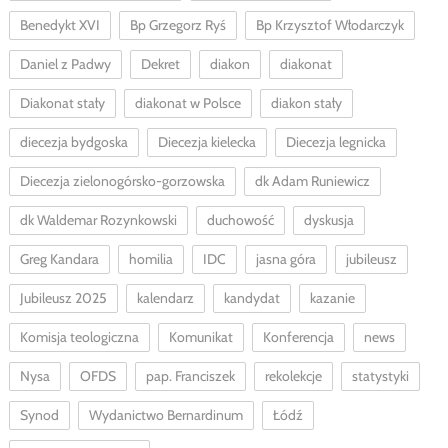
Benedykt XVI
Bp Grzegorz Ryś
Bp Krzysztof Włodarczyk
Daniel z Padwy
Dekret
diakon
diakonat
Diakonat stały
diakonat w Polsce
diakon stały
diecezja bydgoska
Diecezja kielecka
Diecezja legnicka
Diecezja zielonogórsko-gorzowska
dk Adam Runiewicz
dk Waldemar Rozynkowski
duchowość
dyskusja
Greg Kandara
homilia
IDC
jasna góra
jubileusz
Jubileusz 2025
kalendarz
kandydat
kazanie
Komisja teologiczna
Komunikat
Konferencja
news
Nysa
OFDS
pap. Franciszek
rekolekcje
statystyki
Synod
Wydanictwo Bernardinum
Łódź