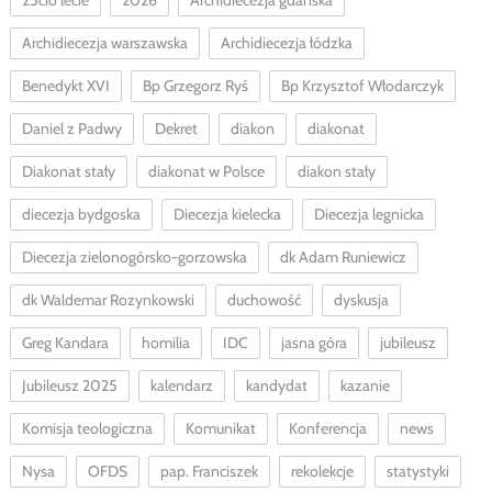
25cio lecie
2026
Archidiecezja gdańska
Archidiecezja warszawska
Archidiecezja łódzka
Benedykt XVI
Bp Grzegorz Ryś
Bp Krzysztof Włodarczyk
Daniel z Padwy
Dekret
diakon
diakonat
Diakonat stały
diakonat w Polsce
diakon stały
diecezja bydgoska
Diecezja kielecka
Diecezja legnicka
Diecezja zielonogórsko-gorzowska
dk Adam Runiewicz
dk Waldemar Rozynkowski
duchowość
dyskusja
Greg Kandara
homilia
IDC
jasna góra
jubileusz
Jubileusz 2025
kalendarz
kandydat
kazanie
Komisja teologiczna
Komunikat
Konferencja
news
Nysa
OFDS
pap. Franciszek
rekolekcje
statystyki