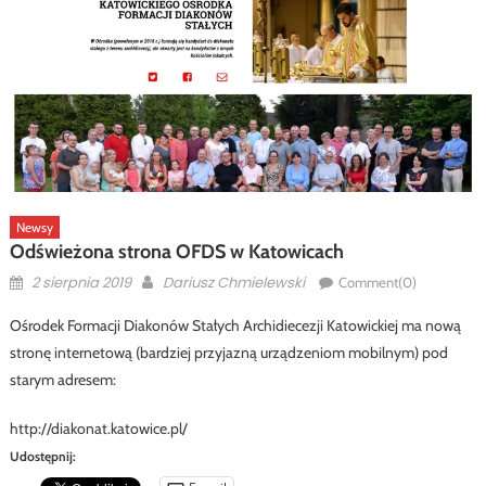
Newsy
Odświeżona strona OFDS w Katowicach
Posted
Author
2 sierpnia 2019
Dariusz Chmielewski
Comment(0)
on
Ośrodek Formacji Diakonów Stałych Archidiecezji Katowickiej ma nową
stronę internetową (bardziej przyjazną urządzeniom mobilnym) pod
starym adresem:
http://diakonat.katowice.pl/
Udostępnij: