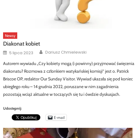
Newsy
Diakonat kobiet
Author
Posted
Dariusz Chmielewski
5 lipca 2023
on
Autorem wywiadu „Czy kobiety mogą (i powinny) przyjmować święcenia
diakonatu? Rozmowa z członkiem watykańskiej komisji” jest o. Patrick
Briscoe OP, redaktor Our Sunday Visitor. Wywiad ukazała się pod koniec
ubiegłego roku – 14 grudnia 2022, poruszane w nim zagadnienia
pozostają wciąż aktualne w toczących się tu i ówdzie dyskusjach.
Udostępnij:
E-mail