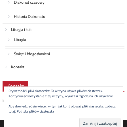
Diakonat czasowy
Historia Diakonatu
Liturgia i kult
Liturgia
Święci i błogosławieni
Kontakt
Kontakt
Prywatność i pliki ciasteczka: Ta witryna używa plików ciasteczek.
Kontynuując korzystanie z tej witryny, wyrażasz zgodę na ich używanie.
info@diakonat.pl
Aby dowiedzieć się więcej, w tym jak kontrolować pliki ciasteczka, zobacz
tutaj:
Polityka plików ciasteczka
© 2019 Mateusz Stasiak
|
Newspaper Lite by
themecentury
.