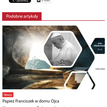
E-mail
Podobne artykuły
Newsy
Papież Franciszek w domu Ojca
Author
Posted