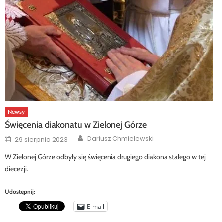
Newsy
Święcenia diakonatu w Zielonej Górze
Author
Posted
Dariusz Chmielewski
29 sierpnia 2023
on
W Zielonej Górze odbyły się święcenia drugiego diakona stałego w tej
diecezji.
Udostępnij:
E-mail