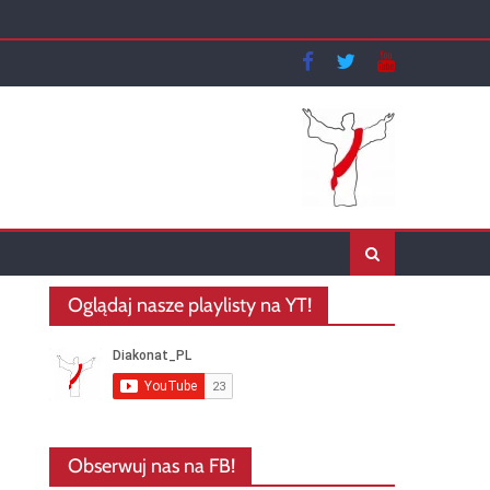
Oglądaj nasze playlisty na YT!
Obserwuj nas na FB!