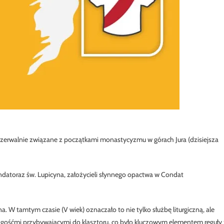
erozerwalnie związane z początkami monastycyzmu w górach Jura (dzisiejsza
datoraz św. Lupicyna, założycieli słynnego opactwa w Condat
. W tamtym czasie (V wiek) oznaczało to nie tylko służbę liturgiczną, ale
 gośćmi przybywającymi do klasztoru, co było kluczowym elementem reguły 