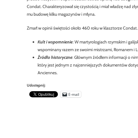
Condat. Charakteryzował się czystością i miał władzę nad zł
mu budowę kilku magazynów i młyna.
Zmarł w opinii świętości około 460 roku w klasztorze Condat.
Kult i wspomnienie
: W martyrologiach rzymskim i galij
wspominany razem ze swoimi mistrzami, Romanem i Lu
Źródło historyczne
: Głównym źródłem informacji o nim
który jest jednym z najcenniejszych dokumentów doty
Anciennes.
Udostępnij:
E-mail