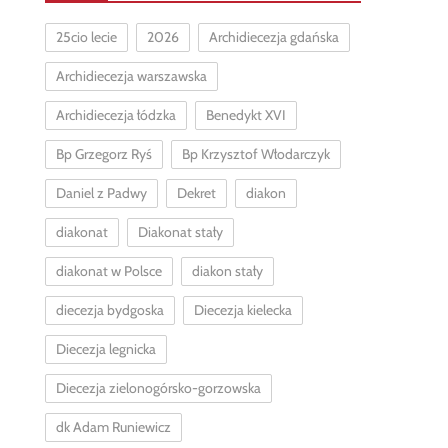
25cio lecie
2026
Archidiecezja gdańska
Archidiecezja warszawska
Archidiecezja łódzka
Benedykt XVI
Bp Grzegorz Ryś
Bp Krzysztof Włodarczyk
Daniel z Padwy
Dekret
diakon
diakonat
Diakonat stały
diakonat w Polsce
diakon stały
diecezja bydgoska
Diecezja kielecka
Diecezja legnicka
Diecezja zielonogórsko-gorzowska
dk Adam Runiewicz