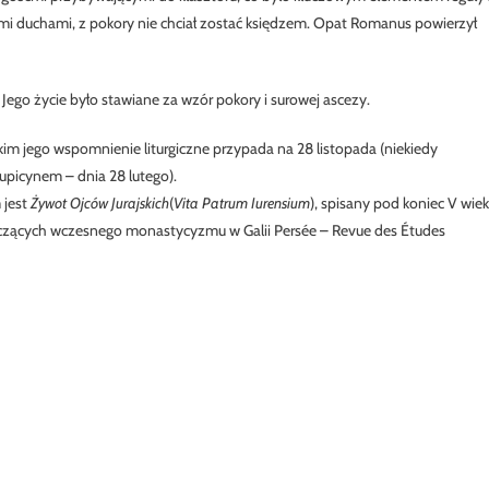
ymi duchami, z pokory nie chciał zostać księdzem. Opat Romanus powierzył
 Jego życie było stawiane za wzór pokory i surowej ascezy.
skim jego wspomnienie liturgiczne przypada na 28 listopada (niekiedy
picynem – dnia 28 lutego).
 jest
Żywot Ojców Jurajskich
(
Vita Patrum Iurensium
), spisany pod koniec V wiek
czących wczesnego monastycyzmu w Galii Persée – Revue des Études