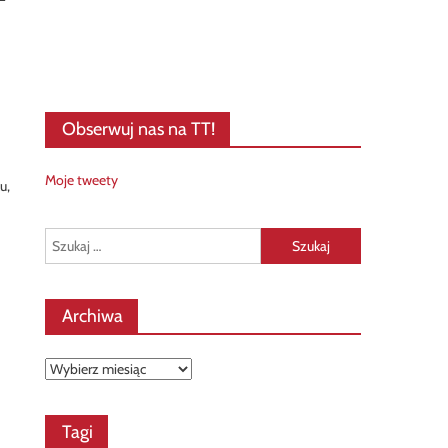
Obserwuj nas na TT!
Moje tweety
u,
Szukaj:
Archiwa
Archiwa
Tagi