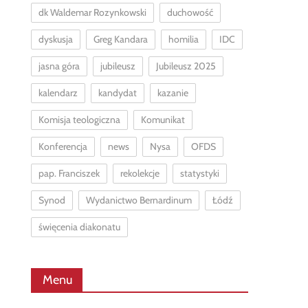
dk Waldemar Rozynkowski
duchowość
dyskusja
Greg Kandara
homilia
IDC
jasna góra
jubileusz
Jubileusz 2025
kalendarz
kandydat
kazanie
Komisja teologiczna
Komunikat
Konferencja
news
Nysa
OFDS
pap. Franciszek
rekolekcje
statystyki
Synod
Wydanictwo Bernardinum
Łódź
święcenia diakonatu
Menu