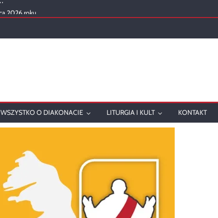
ca 2026 roku
mowanie
onatu w 2025 roku
ch
WSZYSTKO O DIAKONACIE
LITURGIA I KULT
KONTAKT