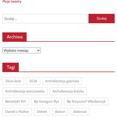
Moje tweety
Szukaj:
Archiwa
Archiwa
Tagi
25cio lecie
2026
Archidiecezja gdańska
Archidiecezja warszawska
Archidiecezja łódzka
Benedykt XVI
Bp Grzegorz Ryś
Bp Krzysztof Włodarczyk
Daniel z Padwy
Dekret
diakon
diakonat