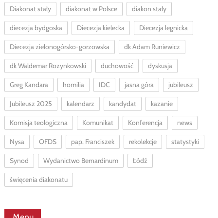
Diakonat stały
diakonat w Polsce
diakon stały
diecezja bydgoska
Diecezja kielecka
Diecezja legnicka
Diecezja zielonogórsko-gorzowska
dk Adam Runiewicz
dk Waldemar Rozynkowski
duchowość
dyskusja
Greg Kandara
homilia
IDC
jasna góra
jubileusz
Jubileusz 2025
kalendarz
kandydat
kazanie
Komisja teologiczna
Komunikat
Konferencja
news
Nysa
OFDS
pap. Franciszek
rekolekcje
statystyki
Synod
Wydanictwo Bernardinum
Łódź
święcenia diakonatu
Menu