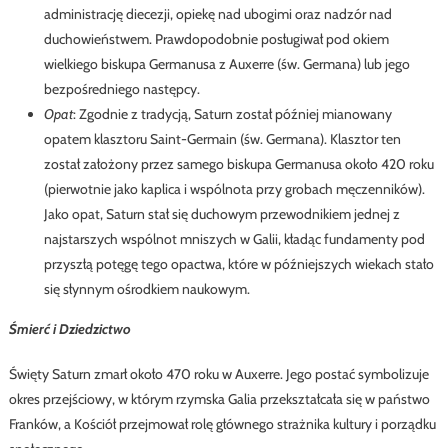
administrację diecezji, opiekę nad ubogimi oraz nadzór nad
duchowieństwem. Prawdopodobnie posługiwał pod okiem
wielkiego biskupa Germanusa z Auxerre (św. Germana) lub jego
bezpośredniego następcy.
Opat
: Zgodnie z tradycją, Saturn został później mianowany
opatem klasztoru Saint-Germain (św. Germana). Klasztor ten
został założony przez samego biskupa Germanusa około 420 roku
(pierwotnie jako kaplica i wspólnota przy grobach męczenników).
Jako opat, Saturn stał się duchowym przewodnikiem jednej z
najstarszych wspólnot mniszych w Galii, kładąc fundamenty pod
przyszłą potęgę tego opactwa, które w późniejszych wiekach stało
się słynnym ośrodkiem naukowym.
Śmierć i Dziedzictwo
Święty Saturn zmarł około 470 roku w Auxerre. Jego postać symbolizuje
okres przejściowy, w którym rzymska Galia przekształcała się w państwo
Franków, a Kościół przejmował rolę głównego strażnika kultury i porządku