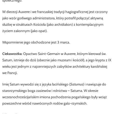
społecznego.
W diecezji Auxerre i we francuskiej tradycji hagiograficznej jest czczony
jako wzór gorliwego administratora, który potrafił połączyć aktywną
służbę w strukturach Kościoła (jako archidiakon) z kontemplacyjnym
życiem zakonnym (jako opat).
Wspomnienie jego obchodzone jest 3 marca.
Ciekawostka
: Opactwo Saint-Germain w Auxerre, którym kierował św.
Saturn, istnieje do dziś (obecnie jako muzeum i kościół), a jego krypta z IX
wieku jest jednym z najcenniejszych zabytków architektury karolińskiej
we Francji.
Imię Saturn wywodzi się z języka łacińskiego (
Saturnus
) i nawiązuje do
starorzymskiego boga zasiewów i rolnictwa – Saturna. W okresie
wczesnochrześcijańskim imiona pochodzenia pogańskiego były wciąż
powszechne wśród nawróconych rodów galo-rzymskich.