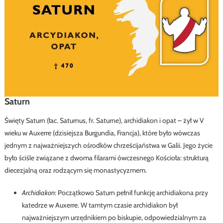
Saturn
Święty Saturn (łac. Saturnus, fr. Saturne), archidiakon i opat – żył w V
wieku w Auxerre (dzisiejsza Burgundia, Francja), które było wówczas
jednym z najważniejszych ośrodków chrześcijaństwa w Galii. Jego życie
było ściśle związane z dwoma filarami ówczesnego Kościoła: strukturą
diecezjalną oraz rodzącym się monastycyzmem.
Archidiakon
: Początkowo Saturn pełnił funkcję archidiakona przy
katedrze w Auxerre. W tamtym czasie archidiakon był
najważniejszym urzędnikiem po biskupie, odpowiedzialnym za