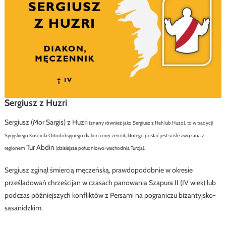
Sergiusz z Huzri
Sergiusz (Mor Sargis) z Huzri
(znany również jako Sergiusz z Hah lub Huzo), to w
tradycji
Syryjskiego Kościoła Ortodoksyjnego
diakon i męczennik, którego postać jest ściśle związana z
Tur Abdin
regionem
(dzisiejsza południowo-wschodnia Turcja).
Sergiusz zginął śmiercią męczeńską, prawdopodobnie w okresie
prześladowań chrześcijan w czasach panowania Szapura II (IV wiek) lub
podczas późniejszych konfliktów z Persami na pograniczu bizantyjsko-
sasanidzkim.