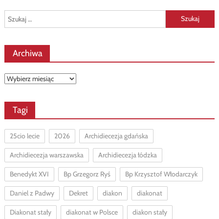
Szukaj:
Archiwa
Archiwa
Tagi
25cio lecie
2026
Archidiecezja gdańska
Archidiecezja warszawska
Archidiecezja łódzka
Benedykt XVI
Bp Grzegorz Ryś
Bp Krzysztof Włodarczyk
Daniel z Padwy
Dekret
diakon
diakonat
Diakonat stały
diakonat w Polsce
diakon stały