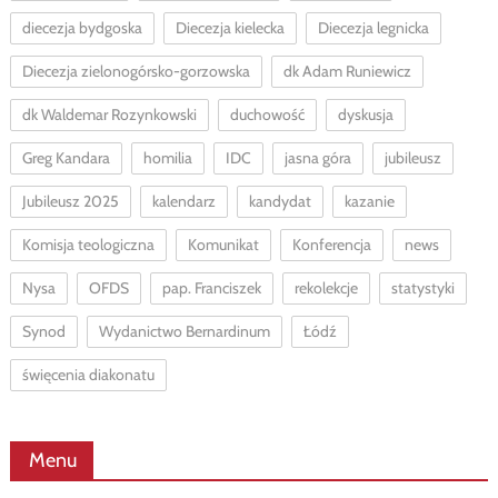
diecezja bydgoska
Diecezja kielecka
Diecezja legnicka
Diecezja zielonogórsko-gorzowska
dk Adam Runiewicz
dk Waldemar Rozynkowski
duchowość
dyskusja
Greg Kandara
homilia
IDC
jasna góra
jubileusz
Jubileusz 2025
kalendarz
kandydat
kazanie
Komisja teologiczna
Komunikat
Konferencja
news
Nysa
OFDS
pap. Franciszek
rekolekcje
statystyki
Synod
Wydanictwo Bernardinum
Łódź
święcenia diakonatu
Menu