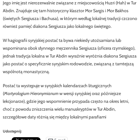
Jego imię jest nierozerwalnie związane z miejscowością Huzri (Hah) w Tur
Abdin. Znajduje się tam historyczny klasztor Mor Sargis i Mor Bakhos
(świętych Sergiusza i Bachusa), w którym według lokalnej tradycji czczono
również pamięć diakona Sergiusza jako lokalnego świętego.
W hagiografii syryjskiej postać ta bywa niekiedy utożsamiana lub
wspominana obok słynnego męczennika Sergiusza (oficera rzymskiego),
jednak tradycja lokalna w Tur Abdin wyraźnie wyróżnia diakona Sergiusza
jako postać o specyficznie syryjskim rodowodzie, związaną z tamtejszą
wspólnotą monastyczną.
Postać ta występuje w syryjskich kalendarzach liturgicznych
(
Martyrologium Hieronymianum
w wersji syryjskiej oraz późniejsze
lekcjonarze), gdzie jego wspomnienie przypada często na okres letni,
choć z powodu zniszczenia wielu manuskryptów w Tur Abdin,
szczegółowe daty różnią się między lokalnymi parafiami
Udostępnij: