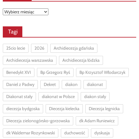
Archiwa
Tagi
25cio lecie
2026
Archidiecezja gdańska
Archidiecezja warszawska
Archidiecezja łódzka
Benedykt XVI
Bp Grzegorz Ryś
Bp Krzysztof Włodarczyk
Daniel z Padwy
Dekret
diakon
diakonat
Diakonat stały
diakonat w Polsce
diakon stały
diecezja bydgoska
Diecezja kielecka
Diecezja legnicka
Diecezja zielonogórsko-gorzowska
dk Adam Runiewicz
dk Waldemar Rozynkowski
duchowość
dyskusja