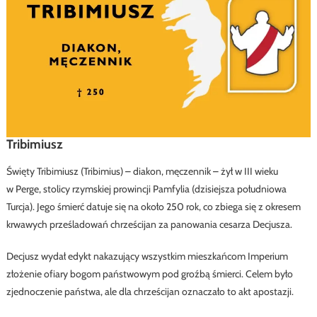
Tribimiusz
Święty Tribimiusz (Tribimius) – diakon, męczennik – żył w III wieku
w Perge, stolicy rzymskiej prowincji Pamfylia (dzisiejsza południowa
Turcja). Jego śmierć datuje się na około 250 rok, co zbiega się z okresem
krwawych prześladowań chrześcijan za panowania cesarza Decjusza.
Decjusz wydał edykt nakazujący wszystkim mieszkańcom Imperium
złożenie ofiary bogom państwowym pod groźbą śmierci. Celem było
zjednoczenie państwa, ale dla chrześcijan oznaczało to akt apostazji.