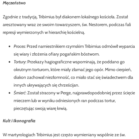
Męczeństwo
Zgodnie z tradycją, Tribimius był diakonem lokalnego kościoła. Został
aresztowany wraz ze swoim towarzyszem, św. Nestorem, podczas fali
represji wymierzonych w hierarchię kościelną.
Proces
: Przed namiestnikiem rzymskim Tribimius odmówił wyparcia
się wiary i złożenia ofiary pogańskim bóstwom.
Tortury
: Przekazy hagiograficzne wspominają, że poddano go
okrutnym torturom, które miały złamać jego opór. Mimo cierpień,
diakon zachował niezłomność, co miało stać się świadectwem dla
innych ukrywających się chrześcijan.
Śmierć
: Został stracony w Perge, najprawdopodobniej przez ścięcie
mieczem lub w wyniku odniesionych ran podczas tortur,
pieczętując swoją wiarę krwią.
Kult i Ikonografia
W martyrologiach Tribimius jest często wymieniany wspólnie ze św.