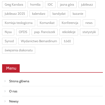
Greg Kandara
homilia
IDC
jasna góra
jubileusz
Jubileusz 2025
kalendarz
kandydat
kazanie
Komisja teologiczna
Komunikat
Konferencja
news
Nysa
OFDS
pap. Franciszek
rekolekcje
statystyki
Synod
Wydanictwo Bernardinum
Łódź
święcenia diakonatu
Menu
Strona główna
O nas
Newsy